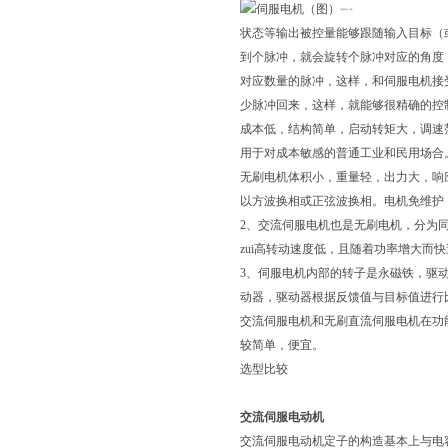
伺服电机（图）
状态等输出被控量能够跟随输入目标（
到个脉冲，就会旋转个脉冲对应的角度
对应数量的脉冲，这样，和伺服电机接
少脉冲回来，这样，就能够很精确的控制
成本低，结构简单，启动转矩大，调速
用于对成本敏感的普通工业和民用场合
无刷电机体积小，重量轻，出力大，响
以方波换相或正弦波换相。电机免维护
2、交流伺服电机也是无刷电机，分为
zui高转动速度低，且随着功率增大而
3、伺服电机内部的转子是永磁铁，驱动
动器，驱动器根据反馈值与目标值进行
交流伺服电机和无刷直流伺服电机在功
较简单，便宜。
选型比较
交流伺服电动机
交流伺服电动机定子的构造基本上与电容