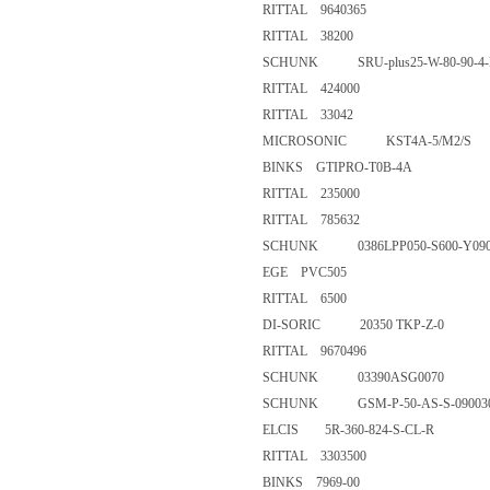
RITTAL 9640365
RITTAL 38200
SCHUNK SRU-plus25-W-80-90-
RITTAL 424000
RITTAL 33042
MICROSONIC KST4A-5/M2/
BINKS GTIPRO-T0B-4A
RITTAL 235000
RITTAL 785632
SCHUNK 0386LPP050-S600-Y0
EGE PVC505
RITTAL 6500
DI-SORIC 20350 TKP-Z-0
RITTAL 9670496
SCHUNK 03390ASG0070
SCHUNK GSM-P-50-AS-S-090
ELCIS 5R-360-824-S-CL-R
RITTAL 3303500
BINKS 7969-00