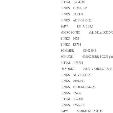
RITTAL 3634230
BINKS JJ-207-.3-P
BINKS 52-2948
BINKS ADV-GP55-22
SMW EM-A-5 34,7
MICROSONIC dbk-5/Empf/CD
BINKS 9053
BINKS EF704--
SOMMER GH6240-B
SCHUNK 0300025SBR-PGZN-p
RITTAL 975705
DI-SORIC 20872 VKHM-Z-2.5/
BINKS ADV-G430-22
BINKS 7969-053
BINKS PROLT-EC64-22C
BINKS 02-252
RITTAL 652300
BINKS CV-6-RK
SMW MHB-D 60 208636