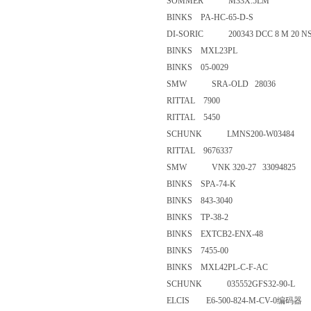
SOMMER M33X.5LM
BINKS PA-HC-65-D-S
DI-SORIC 200343 DCC 8 M 2
BINKS MXL23PL
BINKS 05-0029
SMW SRA-OLD 28036
RITTAL 7900
RITTAL 5450
SCHUNK LMNS200-W03484
RITTAL 9676337
SMW VNK 320-27 3309482
BINKS SPA-74-K
BINKS 843-3040
BINKS TP-38-2
BINKS EXTCB2-ENX-48
BINKS 7455-00
BINKS MXL42PL-C-F-AC
SCHUNK 035552GFS32-90-
ELCIS E6-500-824-M-CV-0