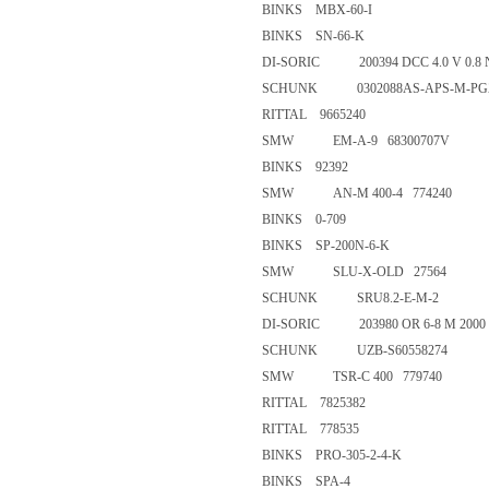
BINKS MBX-60-I
BINKS SN-66-K
DI-SORIC 200394 DCC 4.0 V 0
SCHUNK 0302088AS-APS-M-PG
RITTAL 9665240
SMW EM-A-9 68300707V
BINKS 92392
SMW AN-M 400-4 774240
BINKS 0-709
BINKS SP-200N-6-K
SMW SLU-X-OLD 27564
SCHUNK SRU8.2-E-M-2
DI-SORIC 203980 OR 6-8 M 20
SCHUNK UZB-S60558274
SMW TSR-C 400 779740
RITTAL 7825382
RITTAL 778535
BINKS PRO-305-2-4-K
BINKS SPA-4