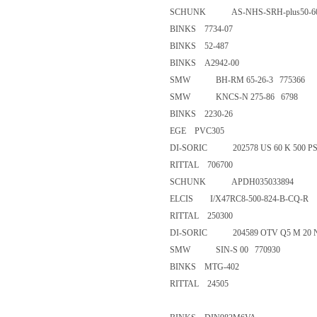
SCHUNK AS-NHS-SRH-plus50-
BINKS 7734-07
BINKS 52-487
BINKS A2942-00
SMW BH-RM 65-26-3 77536
SMW KNCS-N 275-86 6798
BINKS 2230-26
EGE PVC305
DI-SORIC 202578 US 60 K 500 
RITTAL 706700
SCHUNK APDH035033894
ELCIS I/X47RC8-500-824-B-C
RITTAL 250300
DI-SORIC 204589 OTV Q5 M 
SMW SIN-S 00 770930
BINKS MTG-402
RITTAL 24505