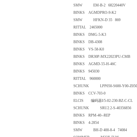
SMW EM-B-2 68220440V
BINKS AGMDPRO-9-K2
SMW HFKN-D 35 869
RITTAL 2465000
BINKS DMG-5-K3
BINKS DB-4308
BINKS VS-58-K0
BINKS DR30P-MX22023PU-
BINKS AGMD-55-H-46C
BINKS 945030
RITTAL 960000
SCHUNK LPP050-S600-Y00-Z0
BINKS CCV-703-0
ELCIS 编码器I/5-02-230-BZ-C
SCHUNK SRU2.2-S-4035685
BINKS RPM-40--REP
BINKS 4-2854
SMW BH-D 400-8-4 74084