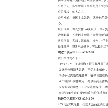
协助国外客户更好地开展区的业务，扩
公司历史：实业发展有限公司是工业控
公司规模：00人左右
公司模式：德国本土采购，德国仓库拼
心。
航班周期：每周安排3-4次航班，保证
货物包装：长期以来积累了大量货物运
售后服务：客服，返修集中操作，*的
处理效率：ERP系统做单，可以提供订
纯进口供应BINKS A2942-00
我们的优势在于：
.欧美*，*，可提供海关报关单及原厂
2.德国公司源头采购，享受本土低价
3.携手优秀物流服务商，确保货期准
4.严格执行保修规定，与供应商合作
5.专业全程服务，ERP全流程操作，
6.保证zui快速的报价速度与价低质高
纯进口供应BINKS A2942-00
7年行业资质经验，德国工业品直购行业