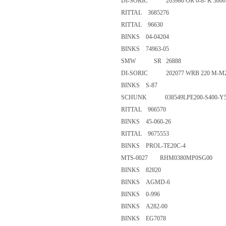
DI-SORIC 203986 OR 6-8- K 30
RITTAL 3685276
RITTAL 96630
BINKS 04-04204
BINKS 74963-05
SMW SR 26888
DI-SORIC 202077 WRB 220 M-
BINKS S-87
SCHUNK 038549LPE200-S400-
RITTAL 966570
BINKS 45-060-26
RITTAL 9675553
BINKS PROL-TE20C-4
MTS-0027 RHM0380MP0SG0
BINKS 82820
BINKS AGMD-6
BINKS 0-996
BINKS A282-00
BINKS EG7078