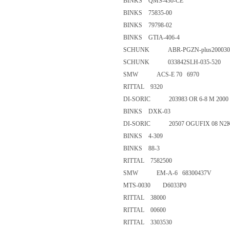
BINKS QMS-430-CE
BINKS 75835-00
BINKS 79798-02
BINKS GTIA-406-4
SCHUNK ABR-PGZN-plus2000
SCHUNK 033842SLH-035-52
SMW ACS-E 70 6970
RITTAL 9320
DI-SORIC 203983 OR 6-8 M 20
BINKS DXK-03
DI-SORIC 20507 OGUFIX 08 
BINKS 4-309
BINKS 88-3
RITTAL 7582500
SMW EM-A-6 68300437V
MTS-0030 D6033P0
RITTAL 38000
RITTAL 00600
RITTAL 3303530