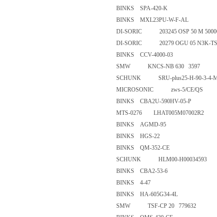
BINKS SPA-420-K
BINKS MXL23PU-W-F-AL
DI-SORIC 203245 OSP 50 M 50
DI-SORIC 20279 OGU 05 N3K
BINKS CCV-4000-03
SMW KNCS-NB 630 3597
SCHUNK SRU-plus25-H-90-3-
MICROSONIC zws-5/CE/QS
BINKS CBA2U-590HV-05-P
MTS-0276 LHAT005M07002R
BINKS AGMD-95
BINKS HGS-22
BINKS QM-352-CE
SCHUNK HLM00-H0003459
BINKS CBA2-53-6
BINKS 4-47
BINKS HA-605G34-4L
SMW TSF-CP 20 779632