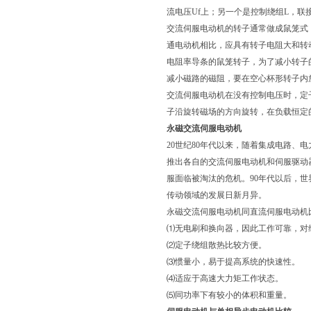
流电压Uf上；另一个是控制绕组L，联
交流伺服电动机的转子通常做成鼠笼式
通电动机相比，应具有转子电阻大和转
电阻率导条的鼠笼转子，为了减小转子的
减小磁路的磁阻，要在空心杯形转子内放
交流伺服电动机在没有控制电压时，定
子沿旋转磁场的方向旋转，在负载恒定
永磁交流伺服电动机
20世纪80年代以来，随着集成电路
推出各自的交流伺服电动机和伺服驱动
服面临被淘汰的危机。90年代以后，
传动领域的发展日新月异。
永磁交流伺服电动机同直流伺服电动机
⑴无电刷和换向器，因此工作可靠，对
⑵定子绕组散热比较方便。
⑶惯量小，易于提高系统的快速性。
⑷适应于高速大力矩工作状态。
⑸同功率下有较小的体积和重量。