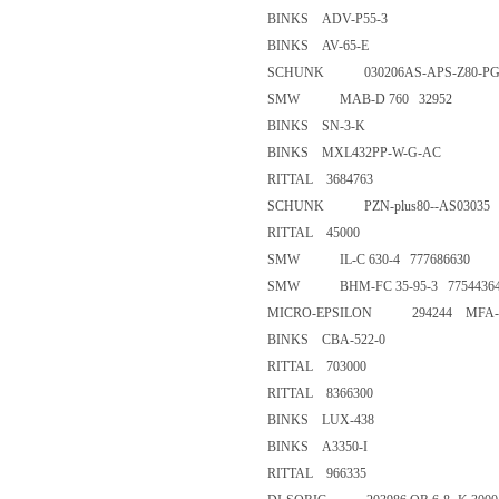
BINKS ADV-P55-3
BINKS AV-65-E
SCHUNK 030206AS-APS-Z80-PG
SMW MAB-D 760 32952
BINKS SN-3-K
BINKS MXL432PP-W-G-AC
RITTAL 3684763
SCHUNK PZN-plus80--AS030
RITTAL 45000
SMW IL-C 630-4 777686630
SMW BHM-FC 35-95-3 77544
MICRO-EPSILON 294244 MF
BINKS CBA-522-0
RITTAL 703000
RITTAL 8366300
BINKS LUX-438
BINKS A3350-I
RITTAL 966335