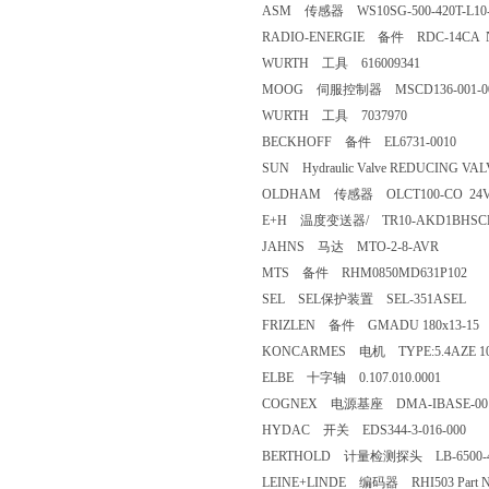
ASM 传感器 WS10SG-500-420T-L1
RADIO-ENERGIE 备件 RDC-14CA N
WURTH 工具 616009341
MOOG 伺服控制器 MSCD136-001-0
WURTH 工具 7037970
BECKHOFF 备件 EL6731-0010
SUN Hydraulic Valve REDUCING V
OLDHAM 传感器 OLCT100-CO 24V
E+H 温度变送器/ TR10-AKD1BHSCH30
JAHNS 马达 MTO-2-8-AVR
MTS 备件 RHM0850MD631P102
SEL SEL保护装置 SEL-351ASEL
FRIZLEN 备件 GMADU 180x13-15
KONCARMES 电机 TYPE:5.4AZE 10
ELBE 十字轴 0.107.010.0001
COGNEX 电源基座 DMA-IBASE-00
HYDAC 开关 EDS344-3-016-000
BERTHOLD 计量检测探头 LB-6500-4
LEINE+LINDE 编码器 RHI503 Part NO.5