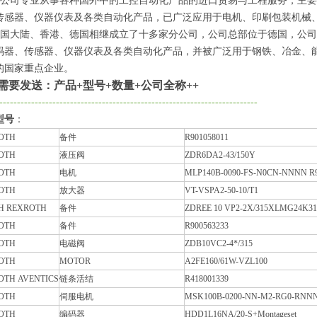
公司专业从事各种国外中的工控自动化产品的进口贸易与工程服务，主要
传感器、仪器仪表及各类自动化产品，已广泛应用于电机、印刷包装机械、
国大陆、香港、德国相继成立了十多家分公司，公司总部位于德国，公司
码器、传感器、仪器仪表及各类自动化产品，并被广泛用于钢铁、冶金、
的国家重点企业。
需要发送：产品+型号+数量+公司全称++
-------------------------------------------------------------------------
型号
：
OTH
备件
R901058011
OTH
液压阀
ZDR6DA2-43/150Y
OTH
电机
MLP140B-0090-FS-N0CN-NNNN R9
OTH
放大器
VT-VSPA2-50-10/T1
H REXROTH
备件
ZDREE 10 VP2-2X/315XLMG24K3
OTH
备件
R900563233
OTH
电磁阀
ZDB10VC2-4*/315
OTH
MOTOR
A2FE160/61W-VZL100
OTH AVENTICS
链条活结
R418001339
OTH
伺服电机
MSK100B-0200-NN-M2-RG0-RNNN
OTH
编码器
HDD1L16NA/20-S+Montageset