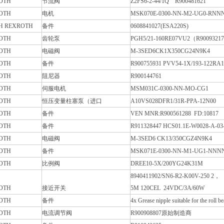
OTH
节流阀
Z2FS6-2-44/1Q R900481621
OTH
电机
MSK070E-0300-NN-M2-UG0-RNN
H REXROTH
备件
0608841027(ESA220S)
OTH
齿轮泵
PGH5/21-160RE07VU2（R9009321
OTH
电磁阀
M-3SED6CK1X350CG24N9K4
OTH
备件
R900755931 PVV54-1X/193-122R
OTH
阻尼器
R900144761
OTH
伺服电机
MSM031C-0300-NN-MO-CG1
OTH
恒压变量柱塞泵（进口
A10VS028DFR1/31R-PPA-12N00
OTH
备件
VEN MNR:R900561288 FD:10817
OTH
备件
R911328447 HCS01.1E-W0028-A-0
OTH
电磁阀
M-3SED6 CK13/350CGZ4N9K4
OTH
备件
MSK071E-0300-NN-M1-UG1-NNNN
OTH
比例阀
DREE10-5X/200YG24K31M
8940411902/SN6-R2-K00V-250 2，
OTH
接近开关
5M 120CEL 24VDC/3A/60W
OTH
备件
4x Grease nipple suitable for the rol
OTH
电流调节阀
R900908807原始制造商