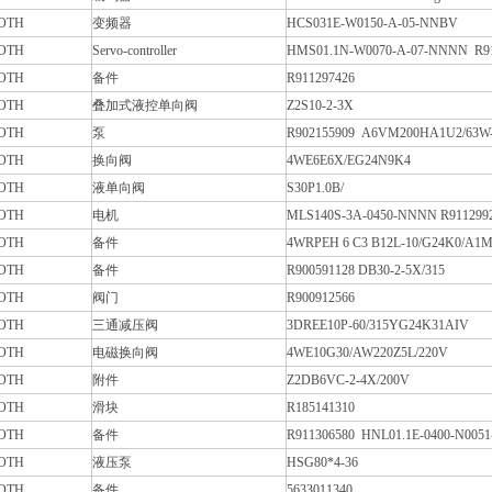
OTH
变频器
HCS031E-W0150-A-05-NNBV
OTH
Servo-controller
HMS01.1N-W0070-A-07-NNNN R91
OTH
备件
R911297426
OTH
叠加式液控单向阀
Z2S10-2-3X
OTH
泵
R902155909 A6VM200HA1U2/63W
OTH
换向阀
4WE6E6X/EG24N9K4
OTH
液单向阀
S30P1.0B/
OTH
电机
MLS140S-3A-0450-NNNN R911299
OTH
备件
4WRPEH 6 C3 B12L-10/G24K0/A1
OTH
备件
R900591128 DB30-2-5X/315
OTH
阀门
R900912566
OTH
三通减压阀
3DREE10P-60/315YG24K31AIV
OTH
电磁换向阀
4WE10G30/AW220Z5L/220V
OTH
附件
Z2DB6VC-2-4X/200V
OTH
滑块
R185141310
OTH
备件
R911306580 HNL01.1E-0400-N005
OTH
液压泵
HSG80*4-36
OTH
备件
5633011340