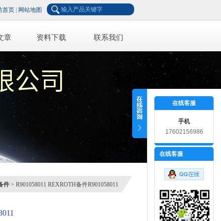
站首页
|
网站地图
文章
资料下载
联系我们
在线客服
手机
17602156986
在线客服
备件
> R901058011 REXROTH备件R901058011
011