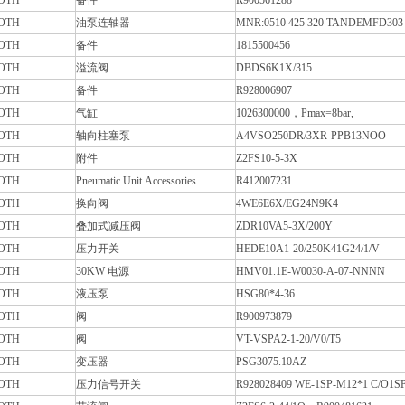
OTH
备件
R900561288
OTH
油泵连轴器
MNR:0510 425 320 TANDEMFD303
OTH
备件
1815500456
OTH
溢流阀
DBDS6K1X/315
OTH
备件
R928006907
OTH
气缸
1026300000，Pmax=8bar,
OTH
轴向柱塞泵
A4VSO250DR/3XR-PPB13NOO
OTH
附件
Z2FS10-5-3X
OTH
Pneumatic Unit Accessories
R412007231
OTH
换向阀
4WE6E6X/EG24N9K4
OTH
叠加式减压阀
ZDR10VA5-3X/200Y
OTH
压力开关
HEDE10A1-20/250K41G24/1/V
OTH
30KW 电源
HMV01.1E-W0030-A-07-NNNN
OTH
液压泵
HSG80*4-36
OTH
阀
R900973879
OTH
阀
VT-VSPA2-1-20/V0/T5
OTH
变压器
PSG3075.10AZ
OTH
压力信号开关
R928028409 WE-1SP-M12*1 C/O1S