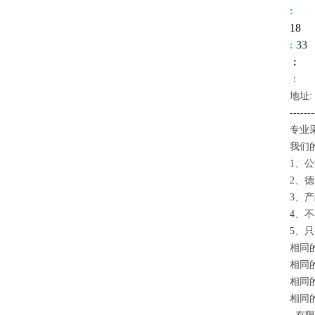
:
18
3
3
:
：
：
地址:
-------
专业
我们
1、
2、
3、
4、
5、
相同
相同
相同
相同