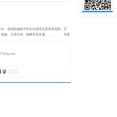
备件、造纸机械备件和石化领域尤其具有优势。宝
、鞍钢、天津天铁、铜陵有色金属、、、、、、等客
优质的服务赢得了他们*。
7@qq.com