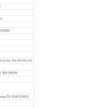
N
71）
A15DDMC
3-E-S3-EC-NN-NN-NN-FW
 R911309394
l bearing PN: R1087X30XX