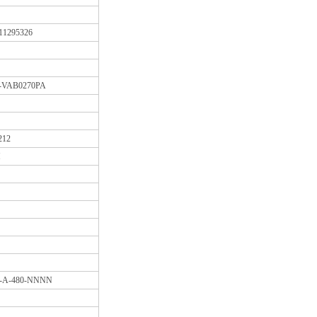
1295326
-VAB0270PA
212
M
1-A-480-NNNN