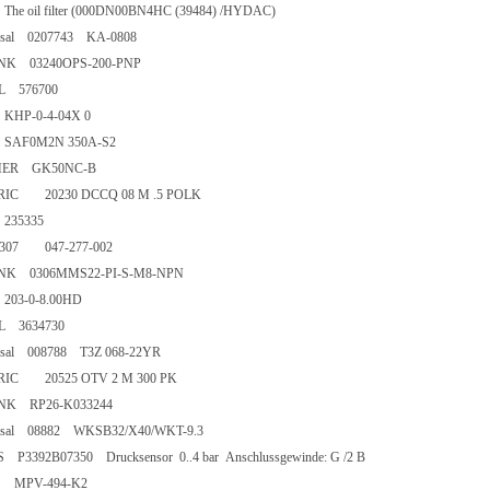
 The oil filter (000DN00BN4HC (39484) /HYDAC)
ersal 0207743 KA-0808
UNK 03240OPS-200-PNP
TAL 576700
ac KHP-0-4-04X 0
ac SAF0M2N 350A-S2
MER GK50NC-B
ORIC 20230 DCCQ 08 M .5 POLK
ac 235335
0307 047-277-002
NK 0306MMS22-PI-S-M8-NPN
ac 203-0-8.00HD
TAL 3634730
ersal 008788 T3Z 068-22YR
ORIC 20525 OTV 2 M 300 PK
UNK RP26-K033244
ersal 08882 WKSB32/X40/WKT-9.3
S P3392B07350 Drucksensor 0..4 bar Anschlussgewinde: G /2 B
KS MPV-494-K2