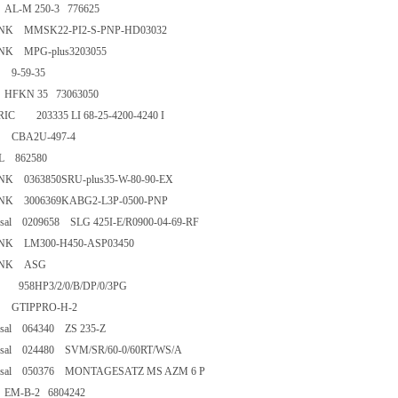
 AL-M 250-3 776625
NK MMSK22-PI2-S-PNP-HD03032
UNK MPG-plus3203055
KS 9-59-35
 HFKN 35 73063050
RIC 203335 LI 68-25-4200-4240 I
KS CBA2U-497-4
TAL 862580
NK 0363850SRU-plus35-W-80-90-EX
NK 3006369KABG2-L3P-0500-PNP
rsal 0209658 SLG 425I-E/R0900-04-69-RF
UNK LM300-H450-ASP03450
HUNK ASG
S 958HP3/2/0/B/DP/0/3PG
KS GTIPPRO-H-2
ersal 064340 ZS 235-Z
ersal 024480 SVM/SR/60-0/60RT/WS/A
ersal 050376 MONTAGESATZ MS AZM 6 P
 EM-B-2 6804242