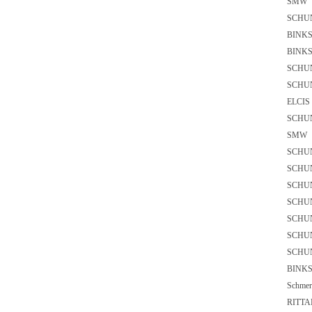
SMW
SCHU
BIN
BIN
SCHU
SCHU
ELCI
SCHU
SMW
SCH
SCHU
SCHU
SCHU
SCHU
SCHU
SCHU
BI
Schme
RIT