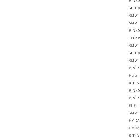
BIN
SCHU
SMW
SMW 
BIN
TECSI
SMW
SCHU
SMW
BIN
Hyda
RIT
BIN
BIN
EGE
SMW
HYD
HYD
RIT