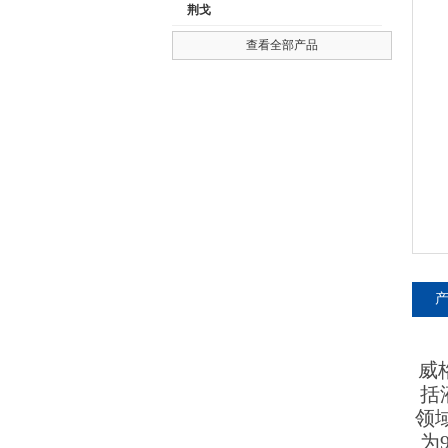
荆戈
查看全部产品
公司名称
威
括
领
为