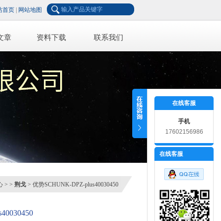
站首页
|
网站地图
文章
资料下载
联系我们
在线客服
手机
17602156986
在线客服
心
> >
荆戈
> 优势SCHUNK-DPZ-plus40030450
40030450