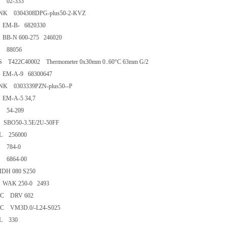
KS 02-333
NK 0304308DPG-plus50-2-KVZ
 EM-B- 6820330
BB-N 600-275 246020
KS 88056
S T422C40002 Thermometer 0x30mm 0..60°C 63mm G/2
 EM-A-9 68300647
NK 0303339PZN-plus50--P
 EM-A-5 34,7
KS 54-209
c SBO50-3.5E/2U-50FF
TAL 256000
KS 784-0
KS 6864-00
 IDH 080 S250
 WAK 250-0 2493
AC DRV 602
AC VM3D.0/-L24-S025
TAL 330