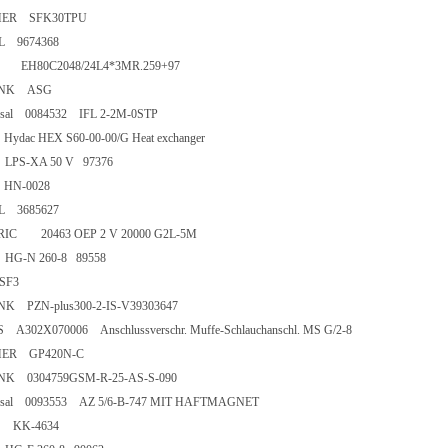
MER SFK30TPU
TAL 9674368
S EH80C2048/24L4*3MR.259+97
HUNK ASG
ersal 0084532 IFL 2-2M-0STP
c Hydac HEX S60-00-00/G Heat exchanger
 LPS-XA 50 V 97376
ac HN-0028
TAL 3685627
ORIC 20463 OEP 2 V 20000 G2L-5M
 HG-N 260-8 89558
E SF3
NK PZN-plus300-2-IS-V39303647
S A302X070006 Anschlussverschr. Muffe-Schlauchanschl. MS G/2-8
MER GP420N-C
NK 0304759GSM-R-25-AS-S-090
ersal 0093553 AZ 5/6-B-747 MIT HAFTMAGNET
KS KK-4634