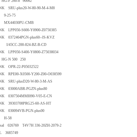
 HG-F 260-8 90062
NK SRU-plus20-W-80-90-M-4-M8
KS 9-25-75
KS MX44030PU-CMB
NK LPP050-S600-Y0900-Z0750385
NK 0372464PGN-plus60--IS-KVZ
S I/45CC-200-824-BZ-B-CD
NK LPP050-S400-Y0800-Z75038034
 HG-N 500 250
UNK OPR-22-P05032522
NK RPE00-X0500-Y200-Z00-O038599
NK SRU-plusD20-W-80-3-M-AS
NK 03000ABR-PGZN-plus80
NK 0307504MMI090-V05-E-CN
NK 39303708PRG25-60-AS-HT
NK 030094VB-PGN-plus00
NKS H-58
rsal 026769 T4V7H 336-20ZH-2079-2
TAL 3685749