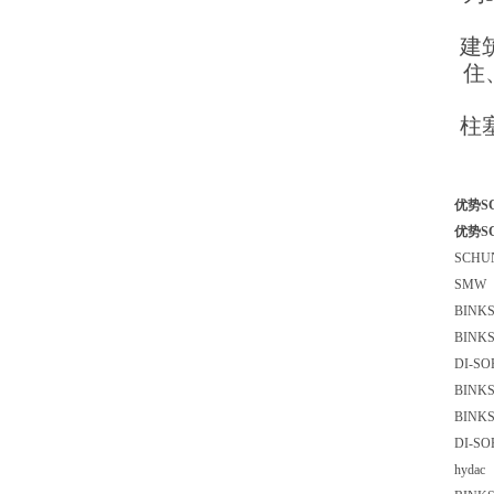
建
住
柱
优势SCH
优势SCH
SCHU
SMW
BIN
BIN
DI-S
BIN
BIN
DI-S
hyda