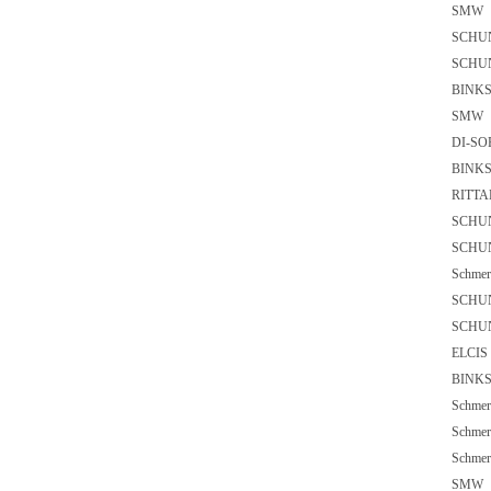
SMW
SCHU
SCH
BIN
SMW
DI-SO
BIN
RIT
SCHU
SCHU
Schme
SCH
SC
ELCI
BIN
Schm
Schm
Schm
SMW