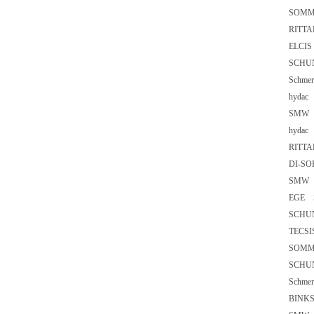
SOM
RIT
ELCI
SC
Schm
hyda
SMW
hyd
RIT
DI-S
SMW
EG
SCHU
TECSI
SOM
SCHU
Schm
BIN