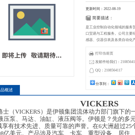
更新时间：2022-08-19
简要描述：
是工业控制自动化领域的服务
口贸易与工程服务。公司主要
感器、仪器仪表及各类自动化
山、港口、轨道交通等众多行
优势SCHUNK-DPZ-plus400304
打印当前页
发邮件给我们：210856411
QQ：2108564117
分享到：
产品概述
VICKERS
格士（VICKERS）是伊顿集团流体动力部门旗下
液压泵、马达、油缸、液压阀等。伊顿是？先的多
域享有技术先进、质量可靠的声誉。在6大洲超过25
98亿美元。产品涉及汽车、卡车、重型设备、居住