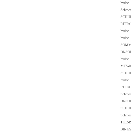
hydac
Schm
SCH
RIT
hyd
hyd
SOM
DI-S
hyd
MTS-
SCHU
hyd
RIT
Schm
DI-S
SCH
Schm
TECSI
BIN