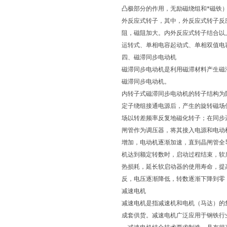
凸极部分的作用，无励磁绕组和*磁铁
外反应式转子，其中，外反应式转子反
阻，磁阻加大。内外反应式转子结合以
运转式、单相电容起动式、单相双值电
四、磁滞同步电动机
磁滞同步电动机是利用磁滞材料产生磁
磁滞同步电动机。
内转子式磁滞同步电动机的转子结构为
定子绕组接通电源后，产生的旋转磁场
场以转差频率反复地磁化转子；在同步
闸管作为调压器，将其接入电源和电动
增加，电动机逐渐加速，直到晶闸管全
机达到额定转数时，启动过程结束，软
热损耗，延长软启动器的使用寿命，提
反，电压逐渐降低，转数逐渐下降到零
减速电机
减速电机是指减速机和电机（马达）的
成套供货。减速电机广泛应用于钢铁行