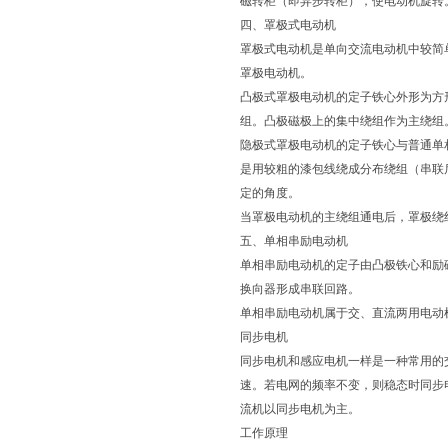
磁转柜（即异步转柜），使电动机旋转
四、罩极式电动机
罩极式电动机是单向交流电动机中较简
罩极电动机。
凸极式罩极电动机的定子铁心外形为方
组。凸极磁极上的集中绕组作为主绕组
隐极式罩极电动机的定子铁心与普通单
是用较粗的漆包线绕成分布绕组（串联
定的角度。
当罩极电动机的主绕组通电后，罩极绕
五、单相串励电动机
单相串励电动机的定子由凸极铁心和励
换向器形成串联回路。
单相串励电动机属于交、直流两用电动
同步电机
同步电机和感应电机一样是一种常用的交流
速。若电网的频率不变，则稳态时同步
流机以同步电机为主。
工作原理