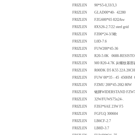
FRIZLEN 90*S5-0,33/3,3
FRIZLEN GLAD00*40- 42280
FRIZLEN FZG600*65 82Ω/kw
FRIZLEN 8XS26-2.7/22 steel gri
FRIZLEN FZ00*24-3/3欧
FRIZLEN L0D-7.6
FRIZLEN FUW200*45-36
FRIZLEN R20-5.0K 0688-RESI
FRIZLEN M0 R20-4.7K 从螺
FRIZLEN R00DK D5 K55 22A 
FRIZLEN FUW 00*35 - 45 450
FRIZLEN FZMU 200*45-20Ω 8
FRIZLEN 铭牌WIDERSTAND FZW
FRIZLEN 32W/FUWS75x24-.
FRIZLEN FZ63*6AE 23W F5
FRIZLEN FGFLQ 300604
FRIZLEN LB6CF-2.7
FRIZLEN LB8D-3.7