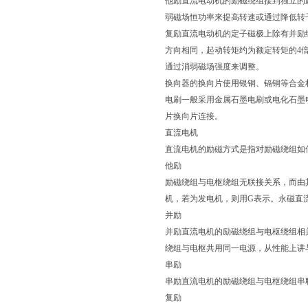
他励直流电动机的励磁绕组接到独立的
弱磁场恒功率来提高转速或通过降低转
复励直流电动机的定子磁极上除有并励
方向相同，起动转矩约为额定转矩的4倍
通过消弱磁场强度来调整。
换向器的换向片使用银铜、镉铜等合金
电刷一般采用金属石墨电刷或电化石墨
片换向片连接。
直流电机
直流电机的励磁方式是指对励磁绕组如
他励
励磁绕组与电枢绕组无联接关系，而由其
机，若为发电机，则用G表示。永磁直
并励
并励直流电机的励磁绕组与电枢绕组相
绕组与电枢共用同一电源，从性能上讲
串励
串励直流电机的励磁绕组与电枢绕组串
复励