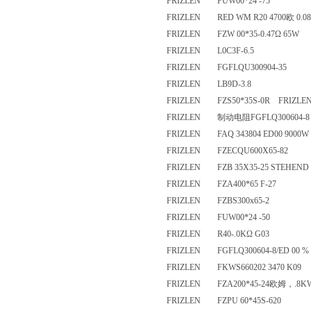
FRIZLEN FUW00*24 -75
FRIZLEN RED WM R20 4700欧 
FRIZLEN FZW 00*35-0.47Ω 65
FRIZLEN L0C3F-6.5
FRIZLEN FGFLQU300904-35
FRIZLEN LB9D-3.8
FRIZLEN FZS50*35S-0R FRIZL
FRIZLEN 制动电阻FGFLQ30060
FRIZLEN FAQ 343804 ED00 9000
FRIZLEN FZECQU600X65-82
FRIZLEN FZB 35X35-25 STEH
FRIZLEN FZA400*65 F-27
FRIZLEN FZBS300x65-2
FRIZLEN FUW00*24 -50
FRIZLEN R40-.0KΩ G03
FRIZLEN FGFLQ300604-8/ED 0
FRIZLEN FKWS660202 3470 K
FRIZLEN FZA200*45-24欧姆，
FRIZLEN FZPU 60*45S-620