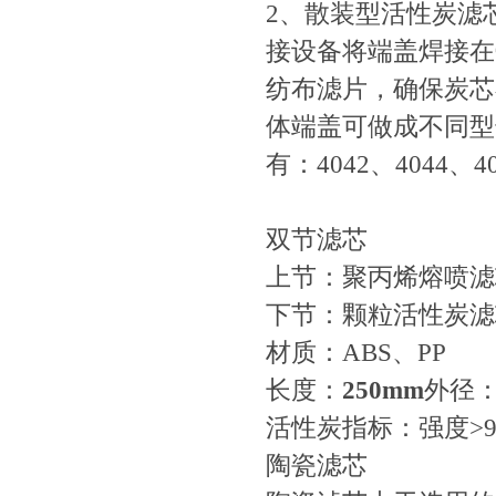
2、散装型活性炭滤
接设备将端盖焊接在
纺布滤片，确保炭芯
体端盖可做成不同型
有：4042、4044、
双节滤芯
上节：聚丙烯熔喷滤
下节：颗粒活性炭滤
材质：ABS、PP
长度：
250mm
外径
活性炭指标：强度>9
陶瓷滤芯