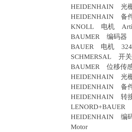
HEIDENHAIN 光栅
HEIDENHAIN 备件 
KNOLL 电机 Artikel
BAUMER 编码器 ID
BAUER 电机 3240005 IS
SCHMERSAL 开关 
BAUMER 位移传感器 Be
HEIDENHAIN 光
HEIDENHAIN 备件
HEIDENHAIN 转接
LENORD+BAUER 
HEIDENHAIN 编码器 
Motor