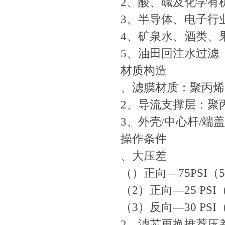
2、酸、碱及化学有
3、半导体、电子行
4、矿泉水、酒类、
5、油田回注水过滤
材质构造
、滤膜材质：聚丙烯
2、导流支撑层：聚
3、外壳/中心杆/端
操作条件
、大压差
（）正向—75PSI（5.
（2）正向—25 PSI（
（3）反向—30 PSI（
2、滤芯更换推荐压差@.5