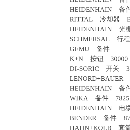
HEIDENHAIN 备件
RITTAL 冷却器 B2758
HEIDENHAIN 光栅
SCHMERSAL 行程开
GEMU 备件
K+N 按钮 30000
DI-SORIC 开关 38
LENORD+BAUE
HEIDENHAIN
WIKA 备件 7825
HEIDENHAIN 电
BENDER 备件 87
HAHN+KOLB 套