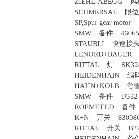
ZIEHL-ABEGG 风机 4
SCHMERSAL 限位开关
SP,Spur gear motor
SMW 备件 46065
STAUBLI 快速接头 
LENORD+BAUER 
RITTAL 灯 SK324
HEIDENHAIN 编码器 
HAHN+KOLB 弯管器
SMW 备件 TG32-0
ROEMHELD 备件 
K+N 开关 8300860 Mo
RITTAL 开关 B27
HEIDENHAIN 