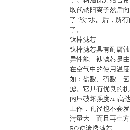
子。树脂优先结合带
取代钠阳离子然后向
了“软”水。后，所
了。
钛棒滤芯
钛棒滤芯具有耐腐蚀
异性能；钛滤芯是由
在空气中的使用温度
如：盐酸、硫酸、氢
滤。它具有优良的机
内压破坏强度zui
工作，孔径也不会发
污量大，而且再生方
RO逆渗透滤芯