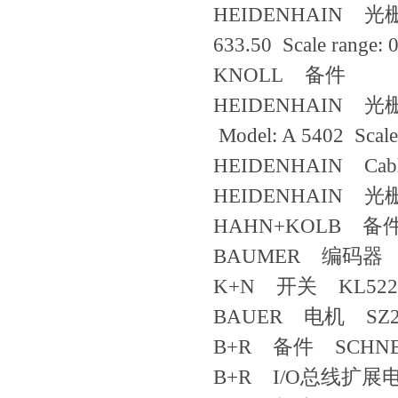
HEIDENHAIN 光栅尺
633.50 Scale range: 
KNOLL 备件
HEIDENHAIN 光栅
Model: A 5402 Scale 
HEIDENHAIN Cable 3
HEIDENHAIN 光栅尺 
HAHN+KOLB 备件 3
BAUMER 编码器 S
K+N 开关 KL522
BAUER 电机 SZ2
B+R 备件 SCHNEL
B+R I/O总线扩展电