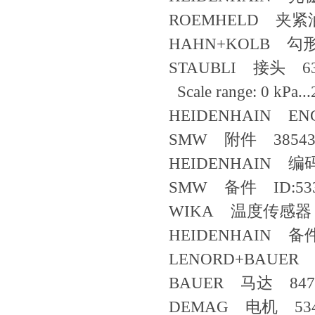
ROEMHELD 夹紧油
HAHN+KOLB 勾形
STAUBLI 接头 632.
Scale range: 0 kPa..
HEIDENHAIN EN
SMW 附件 385430
HEIDENHAIN 编码
SMW 备件 ID:533
WIKA 温度传感器 R
HEIDENHAIN 备件 
LENORD+BAUER
BAUER 马达 8478
DEMAG 电机 534