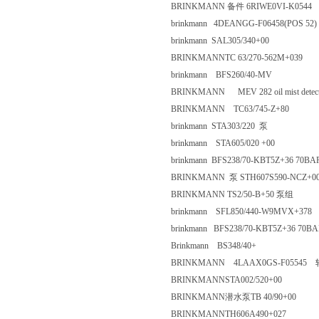
BRINKMANN 备件 6RIWE0VI-
brinkmann 4DEANGG-F06458(P
brinkmann SAL305/340+00
BRINKMANNTC 63/270-562M+
brinkmann BFS260/40-MV
BRINKMANN MEV 282 oil mist 
BRINKMANN TC63/745-Z+
brinkmann STA303/220 泵
brinkmann STA605/020 +00
brinkmann BFS238/70-KBT5Z+36 
BRINKMANN 泵 STH607S590-NCZ
BRINKMANN TS2/50-B+50 
brinkmann SFL850/440-W9MV
brinkmann BFS238/70-KBT5Z+36 
Brinkmann BS348/40+
BRINKMANN 4LAAX0GS-F
BRINKMANNSTA002/520+00
BRINKMANN潜水泵TB 40/90+
BRINKMANNTH606A490+02