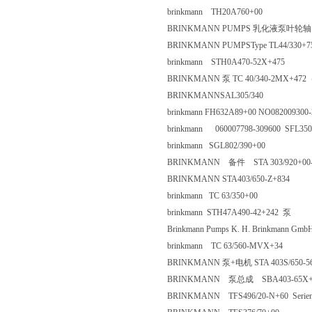
brinkmann TH20A760+00
BRINKMANN PUMPS 乳化液泵叶轮轴 
BRINKMANN PUMPSType TL44/330
brinkmann STH0A470-52X+4
BRINKMANN 泵 TC 40/340-2MX+
BRINKMANNSAL305/340
brinkmann FH632A89+00 NO0820
brinkmann 060007798-309600 S
brinkmann SGL802/390+00
BRINKMANN 备件 STA 303/920+0
BRINKMANN STA403/650-Z+8
brinkmann TC 63/350+00
brinkmann STH47A490-42+24
Brinkmann Pumps K. H. Brinkman
brinkmann TC 63/560-MVX+3
BRINKMANN 泵+电机 STA 403S/650-
BRINKMANN 泵总成 SBA403
BRINKMANN TFS496/20-N+60 Se