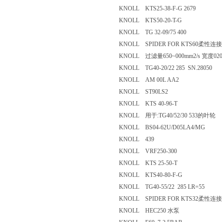
KNOLL KTS25-38-F-G 2679
KNOLL KTS50-20-T-G
KNOLL TG 32-09/75 400
KNOLL SPIDER FOR KTS60柔
KNOLL 过滤量650~000mm2/s 宽度
KNOLL TG40-20/22 285 SN.2805
KNOLL AM 00L AA2
KNOLL ST90LS2
KNOLL KTS 40-96-T
KNOLL 用于:TG40/52/30 533的
KNOLL BS04-62U/D05LA4/MG
KNOLL 439
KNOLL VRF250-300
KNOLL KTS 25-50-T
KNOLL KTS40-80-F-G
KNOLL TG40-55/22 285 LR=55
KNOLL SPIDER FOR KTS32柔
KNOLL HEC250 水泵