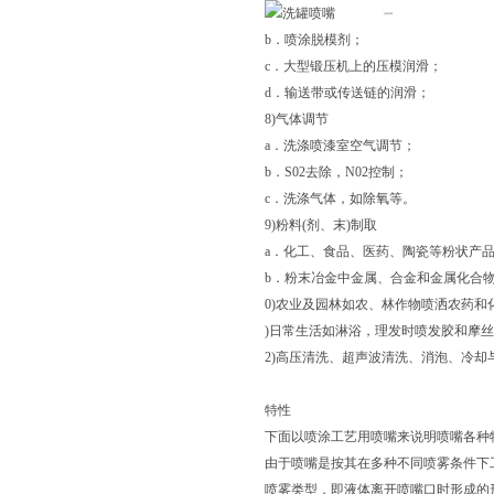
洗罐喷嘴
b．喷涂脱模剂；
c．大型锻压机上的压模润滑；
d．输送带或传送链的润滑；
8)气体调节
a．洗涤喷漆室空气调节；
b．S02去除，N02控制；
c．洗涤气体，如除氧等。
9)粉料(剂、末)制取
a．化工、食品、医药、陶瓷等粉状产
b．粉末冶金中金属、合金和金属化合
0)农业及园林如农、林作物喷洒农药
)日常生活如淋浴，理发时喷发胶和摩丝
2)高压清洗、超声波清洗、消泡、冷
特性
下面以喷涂工艺用喷嘴来说明喷嘴各种
由于喷嘴是按其在多种不同喷雾条件下
喷雾类型，即液体离开喷嘴口时形成的