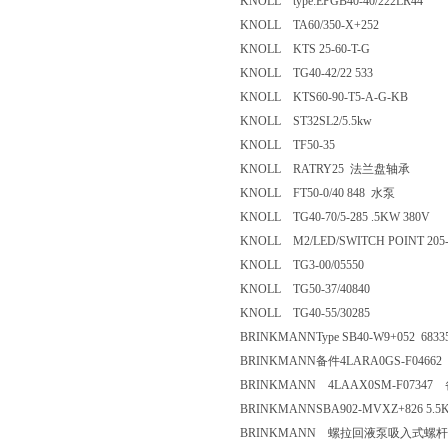
KNOLL type:EPGB40-40/222LR44
KNOLL TA60/350-X+252
KNOLL KTS 25-60-T-G
KNOLL TG40-42/22 533
KNOLL KTS60-90-T5-A-G-KB
KNOLL ST32SL2/5.5kw
KNOLL TF50-35
KNOLL RATRY25 法兰盘轴承
KNOLL FT50-0/40 848 水泵
KNOLL TG40-70/5-285 .5KW 380
KNOLL M2/LED/SWITCH POINT 2
KNOLL TG3-00/05550
KNOLL TG50-37/40840
KNOLL TG40-55/30285
BRINKMANNType SB40-W9+052 6
BRINKMANN备件4LARA0GS-F
BRINKMANN 4LAAX0SM-F0
BRINKMANNSBA902-MVXZ+82
BRINKMANN 螺拉回液泵吸入式螺杆 型号