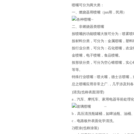
喷嘴可分为两大类：
一、燃烧器用喷嘴（jun用，民用）
各种喷嘴
二、非燃烧器类喷嘴
按喷嘴的功能喷嘴大致可分为：喷雾喷
按材料分类，可分为：金属喷嘴，塑料
按行业分类，可分为：石化喷嘴，农业
金喷嘴，电子喷嘴，食品喷嘴。
按形状分类，可分为空心锥喷嘴，实心
等等。
特殊行业喷嘴：喷火嘴，德士古喷嘴，
总之喷嘴应用非常之广.，几乎涉及到
)清洗(也称表面清理)
a．汽车、摩托车、家用电器等前处理
玻璃喷嘴
b．高压清洗瓶罐桶，如啤油瓶、油桶
c．电路板外表面化学清洗。
2)喷涂(也称涂装)