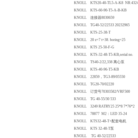
KNOLL KTS20-40-TL5-A-K8 NR:
KNOLL KTS-60-90-T5-A-B-KB
KNOLL 连接器8030659
KNOLL TG40-52/22533 20232965
KNOLL KTS-25-38-T
KNOLL 20 z=7 t=38. boring=25
KNOLL KTS 25-50-F-G
KNOLL KTS-32-48-T5-KB,serial n
KNOLL TS40-2/22,338 离心泵
KNOLL KTS-40-96-T5-KB
KNOLL 22859，TG3-89/05550
KNOLL TG20-70/02220
KNOLL 订货号70303582/VRF500
KNOLL TG 40-55/30 533
KNOLL 3249 RATRY25 25*8 7*76
KNOLL 78877 M2：LED 35-24
KNOLL KTS32-48-T+配套电机
KNOLL KTS 32-48-T泵
KNOLL TG 40-52/22533