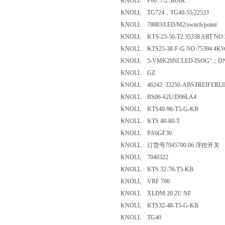
KNOLL F60 .7-2.5BAR
KNOLL TG724，TG40-55/22533
KNOLL 78883/LED/M2/switch/poin
KNOLL KTS-25-50-T2 35338 ART 
KNOLL KTS25-38-F-G NO:75394
KNOLL 5-VMK20NCLED-ISOG“
KNOLL GZ
KNOLL 46242 33250-ABSTREIFE
KNOLL BS06-62U/D06LA4
KNOLL KTS40-96-T5-G-KB
KNOLL KTS 40-80-T
KNOLL PA6GF30
KNOLL 订货号7045700.06 浮控
KNOLL 7040322
KNOLL KTS 32-76-T5-KB
KNOLL VRF 700
KNOLL XLDM 20 2U NF
KNOLL KTS32-48-T5-G-KB
KNOLL TG40