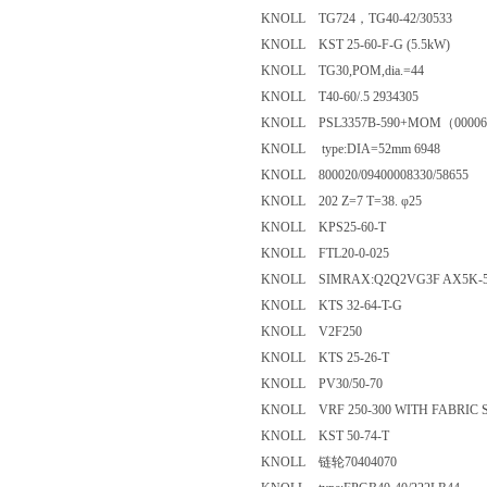
KNOLL TG724，TG40-42/30533
KNOLL KST 25-60-F-G (5.5kW)
KNOLL TG30,POM,dia.=44
KNOLL T40-60/.5 2934305
KNOLL PSL3357B-590+MOM（00
KNOLL type:DIA=52mm 6948
KNOLL 800020/09400008330/5865
KNOLL 202 Z=7 T=38. φ25
KNOLL KPS25-60-T
KNOLL FTL20-0-025
KNOLL SIMRAX:Q2Q2VG3F AX5
KNOLL KTS 32-64-T-G
KNOLL V2F250
KNOLL KTS 25-26-T
KNOLL PV30/50-70
KNOLL VRF 250-300 WITH FABR
KNOLL KST 50-74-T
KNOLL 链轮70404070