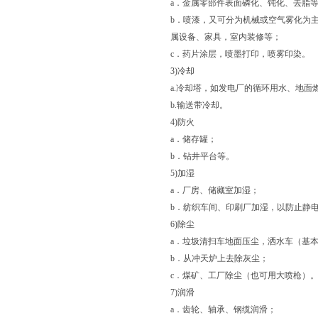
a．金属零部件表面磷化、钝化、去脂
b．喷漆，又可分为机械或空气雾化为
属设备、家具，室内装修等；
c．药片涂层，喷墨打印，喷雾印染。
3)冷却
a.冷却塔，如发电厂的循环用水、地面
b.输送带冷却。
4)防火
a．储存罐；
b．钻井平台等。
5)加湿
a．厂房、储藏室加湿；
b．纺织车间、印刷厂加湿，以防止静
6)除尘
a．垃圾清扫车地面压尘，洒水车（基
b．从冲天炉上去除灰尘；
c．煤矿、工厂除尘（也可用大喷枪）
7)润滑
a．齿轮、轴承、钢缆润滑；