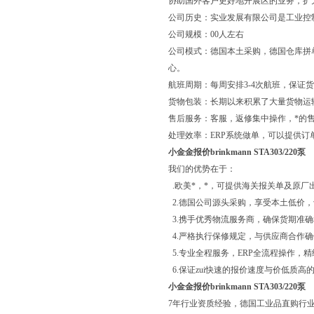
协助国外客户更好地开展区的业务，扩
公司历史：实业发展有限公司是工业控
公司规模：00人左右
公司模式：德国本土采购，德国仓库拼
心。
航班周期：每周安排3-4次航班，保证
货物包装：长期以来积累了大量货物运
售后服务：客服，返修集中操作，*的
处理效率：ERP系统做单，可以提供订
小金金报价brinkmann STA303/220泵
我们的优势在于：
.欧美*，*，可提供海关报关单及原厂
2.德国公司源头采购，享受本土低价
3.携手优秀物流服务商，确保货期准
4.严格执行保修规定，与供应商合作
5.专业全程服务，ERP全流程操作，
6.保证zui快速的报价速度与价低质高
小金金报价brinkmann STA303/220泵
7年行业资质经验，德国工业品直购行业