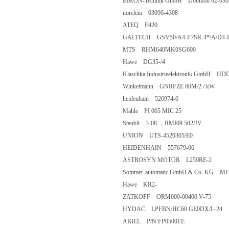
BIKON-Technik GmbH Dobikon 02-030
norelem 03096-4308
ATEQ F420
GALTECH GSV50/A4-F7SR-4*/A/D4-
MTS RHM640MK0SG600
Hawe DG35-/4
Klaschka Industrieelektronik GmbH HD
Winkelmann GNRFZE 60M/2 / kW
heidenhain 526974-6
Mahle PI 005 MIC 25
Staubli 3-08 ，RMI09.502/JV
UNION UTS-4520305/E0
HEIDENHAIN 557679-06
ASTROSYN MOTOR L259RE-2
Sommer-automatic GmbH & Co. KG M
Hawe KR2-
ZATKOFF ORM000-00400 V-75
HYDAC LPFBN/HC60 GE0DX/L-24
ARIEL P/N:FP0500FE