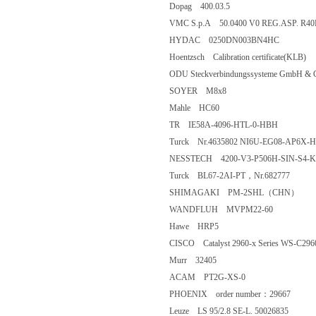
Dopag 400.03.5
VMC S.p.A 50.0400 V0 REG.ASP. R40
HYDAC 0250DN003BN4HC
Hoentzsch Calibration certificate(KLB)
ODU Steckverbindungssysteme GmbH & 
SOYER M8x8
Mahle HC60
TR IE58A-4096-HTL-0-HBH
Turck Nr.4635802 NI6U-EG08-AP6X-H
NESSTECH 4200-V3-P506H-SIN-S4-K
Turck BL67-2AI-PT，Nr.682777
SHIMAGAKI PM-2SHL（CHN）
WANDFLUH MVPM22-60
Hawe HRP5
CISCO Catalyst 2960-x Series WS-C29
Murr 32405
ACAM PT2G-XS-0
PHOENIX order number：29667
Leuze LS 95/2.8 SE-L. 50026835