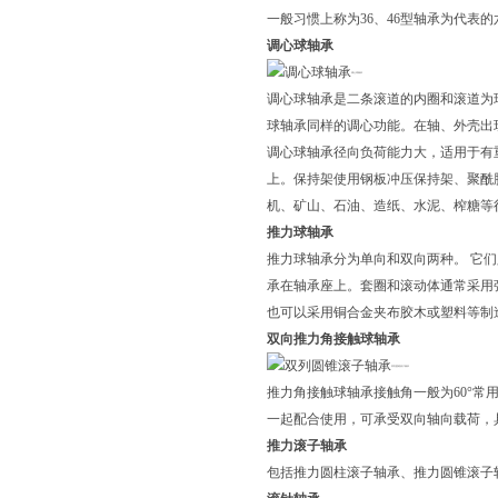
一般习惯上称为36、46型轴承为代表的
调心球轴承
调心球轴承
调心球轴承是二条滚道的内圈和滚道为
球轴承同样的调心功能。在轴、外壳出
调心球轴承径向负荷能力大，适用于有
上。保持架使用钢板冲压保持架、聚酰
机、矿山、石油、造纸、水泥、榨糖等
推力球轴承
推力球轴承分为单向和双向两种。 它
承在轴承座上。套圈和滚动体通常采用强
也可以采用铜合金夹布胶木或塑料等制
双向推力角接触球轴承
双列圆锥滚子轴承
推力角接触球轴承接触角一般为60°
一起配合使用，可承受双向轴向载荷，
推力滚子轴承
包括推力圆柱滚子轴承、推力圆锥滚子