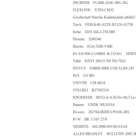
JHUBNER FG40K-024G-90G-NG
FLEXLINK XTPA CM35
Gesellschaft Waerme Kaeltetechnik mb
Turck NI30-K40-AZ3X-B23,Nr:43758
hydac EDS 344-2-250-000
Phoenix 3200548
Burster 8524-5500-V400
KLASCHKA GMBH. & CO.KG SIDENT/
Vahle KDST 200/25 PH NO:7032
NOVUS N480D-RRR-USB ALIM.24V
INA GS 805
UNIVER CM-403A
STAUBLI B27595534
KNOERZER 69/5/2 d=4,50 De=60,5 Lo=
Baumer UNDK 30U63/S4
Di-soric 202704;IRDB 6 PSOK-IBS
R+W BK 5 5/67 27/9
SIEMENS 6SL3998-6SC00-0AA0
ALLEN BRADLEY BULLETIN 2093 3K