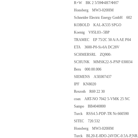
R+W BK 2 5/59Φ4H7/ΦH7
Honsberg MW3-020HM
Schneider Electric Energy GmbH 602
KOBOLD KAL-K535 SPGO
Koenig V95L03--5BP
TRAMEC EP 75/2C 50 A/A AE P04
ETA 3600-P0-Si-6A DC28V
SCHMERSRL ZQ900-
SCHUNK MMSK22-S-PNP 030034
Beru 000.00.006
SIEMENS A5E007437
IPF KN8020
Rexroth R69 22 30
coax ART-NO 7042 5-VMK 25 NC
Sampo BB4040800
Turck RSS4.5-PDP-TR Nr:660590
SITEC 720.532
Honsberg MW3-020HM
Turck BL20-E-8DO-24VDC-0.5A-P,NR.