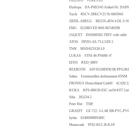
PIZZATO VFKEYD3
Hydropa DA-P0D3/45 Artikel-Nr. DAP
Turck RSCV-2RKCV25 Nr:6603943
ZIEHL-ABEGG RD25S-4EW.4.DL S-NR
EMG ELDRO ED 80/6 06/549298
JAQUET DSE060302.TIHV with cable
ATOS DPZO-AE-73-L5/DI 2
TWK MSD/625S20-L0
LUKAS STNI-46 PN600 /4"
EFEN RXD_000V
REXROTH A0VSO28DFR/3R-PPA2K0-
Saltus Festeinstellen drehmoment 05NM
FRONIUS Deutschland GmbH 42.020.2
KUKA KPS-600/20-ESC serNr4357 Liefe
Siba 202234.2
Peter Hirt T50F
GRAEFF GF-722..3-L.68.500.PVC-PVC.A
hydac 0240D00BN4HC
Mazurczak TF02-0/LC-B-K3/9