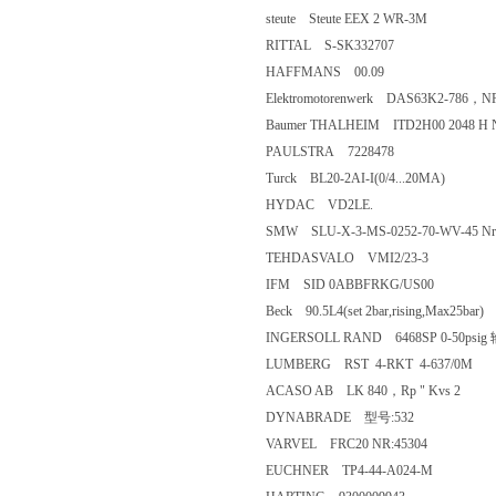
steute Steute EEX 2 WR-3M
RITTAL S-SK332707
HAFFMANS 00.09
Elektromotorenwerk DAS63K2-786，N
Baumer THALHEIM ITD2H00 2048 H NI
PAULSTRA 7228478
Turck BL20-2AI-I(0/4...20MA)
HYDAC VD2LE.
SMW SLU-X-3-MS-0252-70-WV-45 Nr
TEHDASVALO VMI2/23-3
IFM SID 0ABBFRKG/US00
Beck 90.5L4(set 2bar,rising,Max25bar)
INGERSOLL RAND 6468SP 0-50ps
LUMBERG RST 4-RKT 4-637/0M
ACASO AB LK 840，Rp " Kvs 2
DYNABRADE 型号:532
VARVEL FRC20 NR:45304
EUCHNER TP4-44-A024-M