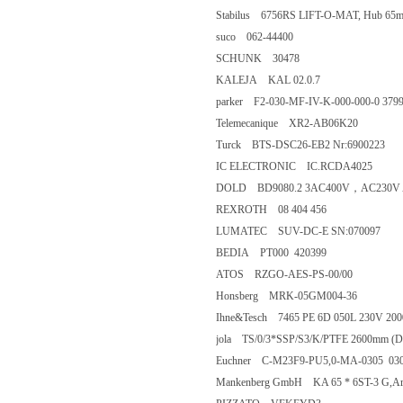
Stabilus 6756RS LIFT-O-MAT, Hub 65m
suco 062-44400
SCHUNK 30478
KALEJA KAL 02.0.7
parker F2-030-MF-IV-K-000-000-0 379
Telemecanique XR2-AB06K20
Turck BTS-DSC26-EB2 Nr:6900223
IC ELECTRONIC IC.RCDA4025
DOLD BD9080.2 3AC400V，AC230V Ar
REXROTH 08 404 456
LUMATEC SUV-DC-E SN:070097
BEDIA PT000 420399
ATOS RZGO-AES-PS-00/00
Honsberg MRK-05GM004-36
Ihne&Tesch 7465 PE 6D 050L 230V 20
jola TS/0/3*SSP/S3/K/PTFE 2600mm (D
Euchner C-M23F9-PU5,0-MA-0305 03
Mankenberg GmbH KA 65 * 6ST-3 G,Art.