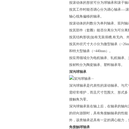
按滚动体的形状可分为球轴承和滚子轴
按其工作时能否调心分为调心轴承----
轴心线角偏移的轴承。
按滚动体的列数分为单列轴承、双列轴
按其部件（套圈）能否分离分为可分离
按其结构形状(如有无装填槽,有无内、
按其外径尺寸大小分为微型轴承（<26mm)
和特大型轴承（>440mm）。
按应用领域分为电机轴承、轧机轴承、
按材料分为陶瓷轴承、塑料轴承等。
深沟球轴承
深沟球轴承
深沟球轴承是代表性的滚动轴承。与尺
需经常维护，而且尺寸范围大、形式多
接触角为零。
深沟球轴承装在轴上后，在轴承的轴向
的径向游隙时，具有角接触轴承的性能
外，该类轴承还具有一定的调心能力，当
角接触球轴承