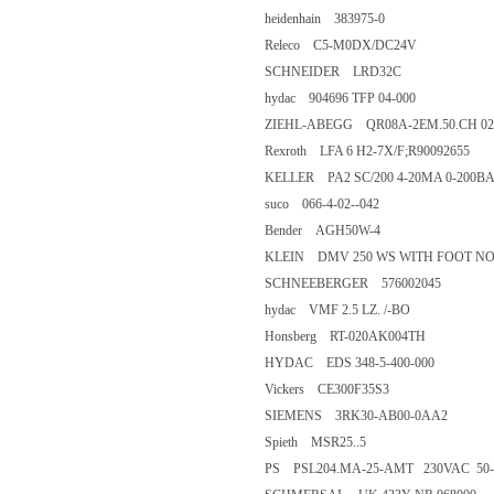
heidenhain 383975-0
Releco C5-M0DX/DC24V
SCHNEIDER LRD32C
hydac 904696 TFP 04-000
ZIEHL-ABEGG QR08A-2EM.50.CH 02
Rexroth LFA 6 H2-7X/F;R90092655
KELLER PA2 SC/200 4-20MA 0-200B
suco 066-4-02--042
Bender AGH50W-4
KLEIN DMV 250 WS WITH FOOT NO.84763
SCHNEEBERGER 576002045
hydac VMF 2.5 LZ. /-BO
Honsberg RT-020AK004TH
HYDAC EDS 348-5-400-000
Vickers CE300F35S3
SIEMENS 3RK30-AB00-0AA2
Spieth MSR25..5
PS PSL204.MA-25-AMT 230VAC 50