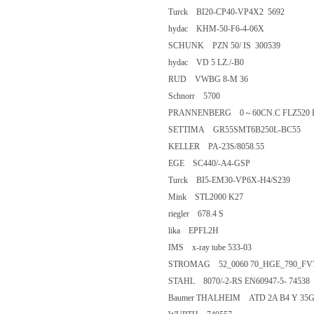
Turck BI20-CP40-VP4X2 5692
hydac KHM-50-F6-4-06X
SCHUNK PZN 50/ IS 300539
hydac VD 5 LZ./-B0
RUD VWBG 8-M 36
Schnorr 5700
PRANNENBERG 0～60CN.C FLZ520 F24
SETTIMA GR55SMT6B250L-BC55
KELLER PA-23S/8058.55
EGE SC440/-A4-GSP
Turck BI5-EM30-VP6X-H4/S239
Mink STL2000 K27
riegler 678.4 S
lika EPFL2H
IMS x-ray tube 533-03
STROMAG 52_0060 70_HGE_790_FV
STAHL 8070/-2-RS EN60947-5- 74538
Baumer THALHEIM ATD 2A B4 Y 35G A