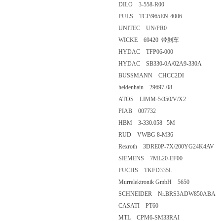
DILO 3-558-R00
PULS TCP/965EN-4006
UNITEC UN/PR0
WICKE 69420 带刹车
HYDAC TFP06-000
HYDAC SB330-0A/02A9-330A
BUSSMANN CHCC2DI
heidenhain 29697-08
ATOS LIMM-5/350/V/X2
PIAB 007732
HBM 3-330.058 5M
RUD VWBG 8-M36
Rexroth 3DRE0P-7X/200YG24K4AV
SIEMENS 7ML20-EF00
FUCHS TKFD335L
Murrelektronik GmbH 5650
SCHNEIDER Nr.BRS3ADW850ABA
CASATI PT60
MTL CPM6-SM33RAI