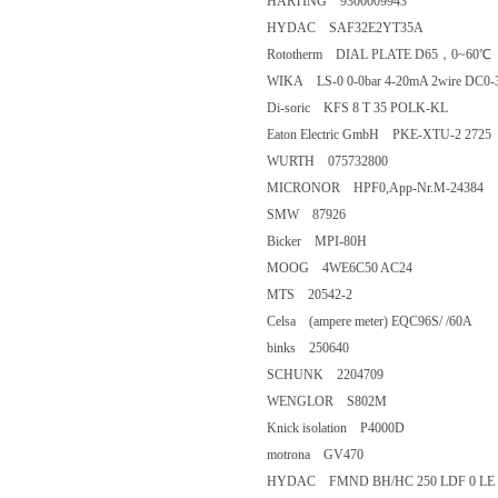
HARTING 9300009943
HYDAC SAF32E2YT35A
Rototherm DIAL PLATE D65，0~60℃
WIKA LS-0 0-0bar 4-20mA 2wire DC0-3
Di-soric KFS 8 T 35 POLK-KL
Eaton Electric GmbH PKE-XTU-2 2725
WURTH 075732800
MICRONOR HPF0,App-Nr.M-24384
SMW 87926
Bicker MPI-80H
MOOG 4WE6C50 AC24
MTS 20542-2
Celsa (ampere meter) EQC96S/ /60A
binks 250640
SCHUNK 2204709
WENGLOR S802M
Knick isolation P4000D
motrona GV470
HYDAC FMND BH/HC 250 LDF 0 LE