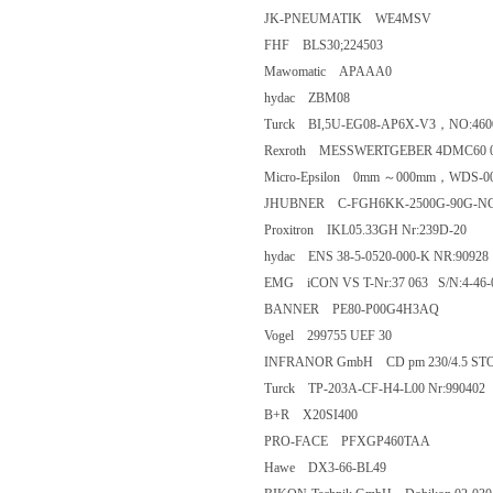
JK-PNEUMATIK WE4MSV
FHF BLS30;224503
Mawomatic APAAA0
hydac ZBM08
Turck BI,5U-EG08-AP6X-V3，NO:460
Rexroth MESSWERTGEBER 4DMC60 0
Micro-Epsilon 0mm ～000mm，WDS-00
JHUBNER C-FGH6KK-2500G-90G-NG-S
Proxitron IKL05.33GH Nr:239D-20
hydac ENS 38-5-0520-000-K NR:90928
EMG iCON VS T-Nr:37 063 S/N:4-46-
BANNER PE80-P00G4H3AQ
Vogel 299755 UEF 30
INFRANOR GmbH CD pm 230/4.5 ST
Turck TP-203A-CF-H4-L00 Nr:990402
B+R X20SI400
PRO-FACE PFXGP460TAA
Hawe DX3-66-BL49