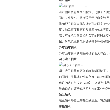
滚针轴承
滚针轴承
滚针轴承装有细而长的滚子（滚子长度为
同时，外径小，特别适用于径向安装尺
承相配的轴颈表面和外壳孔表面直接作
度，加工精度和表面质量应与轴承套圈
高，可在承受很高径向负荷的同时承受
械、纺织机械和印刷机械等各种机械设
外球面球轴承
外球面球轴承的外圈外径表面为球面，
调心滚子轴承
调心滚子轴承
调心滚子轴承有两列对称型球面滚子，
球面形，故其调心性能良好，能补偿同
允许的调心角度为~2.5度 ，该类型
般来说调心滚子轴承所允许的工作转速
法兰轴承
法兰轴承外轮上带有凸缘法兰。特点是
带座轴承