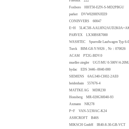
Pheonix 222
Foxboro HHT50-EZN-S-MD2PBGU
parker DVW020HNJEE9
CONINVERS 60047
E+H 5L4C5H-AALHN2AUD2K0A+A
PARVEX LX30BSR7000
WASHTEC Spurrolle Laufwagen Typ 6-08
Turck BIM-G8-Y/S926，Nr：070026
ACAM PT2G-BDV.0
mueller-ziegler UGT-MU 0-500V/4-20
hydac EDS 3446--0040-000
SIEMENS 6AG340-CH02-2AE0
heidenhain 557676-4
MATTKE AG MDR230
Honsberg MR-020GM040-93
Axmann NR278
P+F VAN-5/230AC-K24
ASHCROFT B46S
MIKSCH GmbH IR40-8-30-GB-VCT