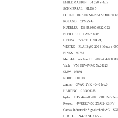
EMILE MAURIN 34-290-9-4x.5
SCHMERSAL HLU0-9
LOHER BOARD SIGNALS ORDER NO 
ROLAND CPM2S-G
KUEBLER D8.4B.0300.6322.G22
BLEICHERT LA625.6005
HYFRA PS3-CF5 HNB 29,5
WISTRO FLAI Bg60-200 3-Motor s-00% E
BINKS 92765
Murrelektronik GmbH 7000-404-000000
Vahle VM-UEV0VP/C Nr.04323
SMW 07869
NORD 00LH/4
zimmer GVAG-2VK-40/40-Iso.0
HARTING 9 30006255
hydac EDS344-2-06-000+ZBE02-2 (2m)
Rexroth 4WREE0W50-2X/G24K3/FV
Comax Industrielle Signaltechnik AG SO
L+B GEL2442 KNG3 K50-E