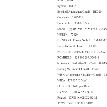
festo 30694
legrand 468029
Beckhoff Automation GmbH BK320
Conductix 5-69543E
Beck GmbH 930.80.2225
Saacke Typ RS 250 DN 25 PN 6 Pe 2,5ba
WURTH 75420
DE-STA-CO Europe GmbH 82M-62306
Fuchs Umwelttechnik TKF EU5
NORGREN 2402780.500; 24V DC G/2
ROMHELD 824-809 28R 596348
brinkmann SAL902/290+229/4DEKA0GG
Noding MeBtechnik GmbH P2-4-G
WISKA Hoppmann + Mulsow GmbH 33/
WIKA EN 837-(0-5bar)
FLENDER N-Eupex B25
DYNASET HPW 520/30-85
Rexroth DRE6-X/00MG24K4M
ATOS DLOH-3C-U 2 24DC