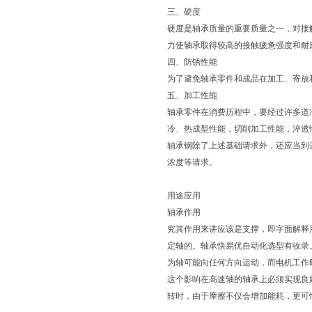
三、硬度
硬度是轴承质量的重要质量之一，对接触
力使轴承取得较高的接触疲惫强度和耐
四、防锈性能
为了避免轴承零件和成品在加工、寄放
五、加工性能
轴承零件在消费历程中，要经过许多道
冷、热成型性能，切削加工性能，淬透
轴承钢除了上述基础请求外，还应当到
浓度等请求。
用途应用
轴承作用
究其作用来讲应该是支撑，即字面解释
定轴的。轴承快易优自动化选型有收录
为轴可能向任何方向运动，而电机工作
这个影响在高速轴的轴承上必须实现良
转时，由于摩擦不仅会增加能耗，更可