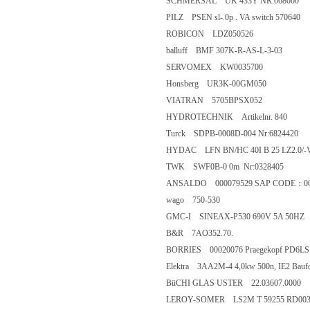
SCHMERSAL UK 433Y NR.068000
PILZ PSEN sl-.0p . VA switch 570640
ROBICON LDZ050526
balluff BMF 307K-R-AS-L-3-03
SERVOMEX KW0035700
Honsberg UR3K-00GM050
VIATRAN 5705BPSX052
HYDROTECHNIK Artikelnr. 840
Turck SDPB-0008D-004 Nr:6824420
HYDAC LFN BN/HC 40I B 25 LZ2.0/-
TWK SWF0B-0 0m Nr:0328405
ANSALDO 000079529 SAP CODE：00
wago 750-530
GMC-I SINEAX-P530 690V 5A 50HZ
B&R 7AO352.70.
BORRIES 00020076 Praegekopf PD6LS
Elektra 3AA2M-4 4,0kw 500n, IE2 Bauf
BüCHI GLAS USTER 22.03607.0000
LEROY-SOMER LS2M T 59255 RD00