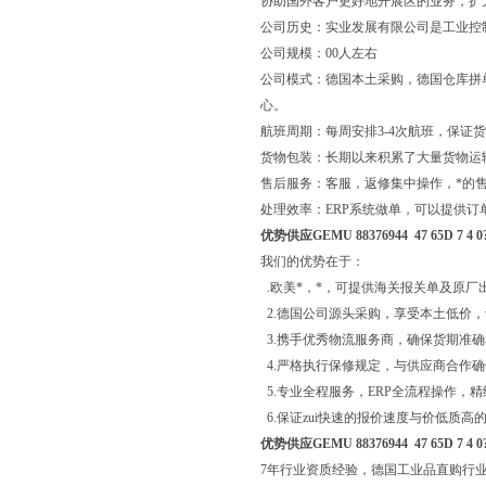
协助国外客户更好地开展区的业务，扩
公司历史：实业发展有限公司是工业控
公司规模：00人左右
公司模式：德国本土采购，德国仓库拼
心。
航班周期：每周安排3-4次航班，保证
货物包装：长期以来积累了大量货物运
售后服务：客服，返修集中操作，*的
处理效率：ERP系统做单，可以提供订
优势供应GEMU 88376944 47 65D 7 4 0
我们的优势在于：
.欧美*，*，可提供海关报关单及原厂
2.德国公司源头采购，享受本土低价
3.携手优秀物流服务商，确保货期准
4.严格执行保修规定，与供应商合作
5.专业全程服务，ERP全流程操作，
6.保证zui快速的报价速度与价低质高
优势供应GEMU 88376944 47 65D 7 4 0
7年行业资质经验，德国工业品直购行业