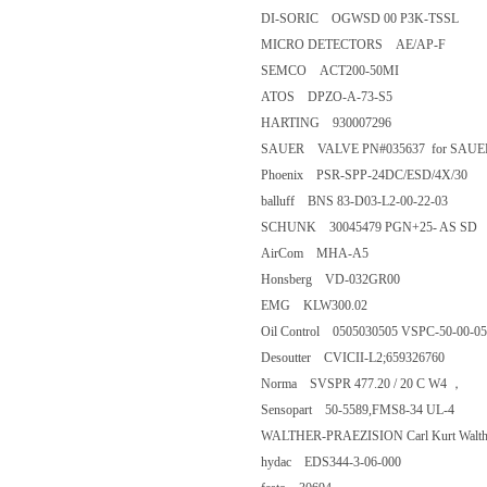
DI-SORIC OGWSD 00 P3K-TSSL
MICRO DETECTORS AE/AP-F
SEMCO ACT200-50MI
ATOS DPZO-A-73-S5
HARTING 930007296
SAUER VALVE PN#035637 for SAUE
Phoenix PSR-SPP-24DC/ESD/4X/30
balluff BNS 83-D03-L2-00-22-03
SCHUNK 30045479 PGN+25- AS SD
AirCom MHA-A5
Honsberg VD-032GR00
EMG KLW300.02
Oil Control 0505030505 VSPC-50-00-05
Desoutter CVICII-L2;659326760
Norma SVSPR 477.20 / 20 C W4 ，
Sensopart 50-5589,FMS8-34 UL-4
WALTHER-PRAEZISION Carl Kurt Walt
hydac EDS344-3-06-000