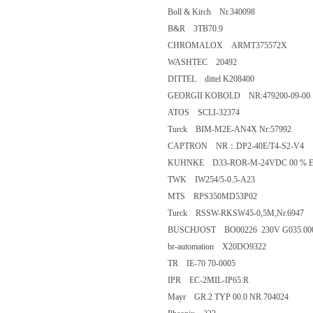
Boll & Kirch Nr.340098
B&R 3TB70.9
CHROMALOX ARMT375572X
WASHTEC 20492
DITTEL dittel K208400
GEORGII KOBOLD NR:479200-09-00
ATOS SCLI-32374
Turck BIM-M2E-AN4X Nr:57992
CAPTRON NR：DP2-40E/T4-S2-V4
KUHNKE D33-ROR-M-24VDC 00 % 
TWK IW254/5-0.5-A23
MTS RPS350MD53P02
Turck RSSW-RKSW45-0,5M,Nr.6947
BUSCHJOST BO00226 230V G035.0000
br-automation X20DO9322
TR IE-70 70-0005
IPR EC-2MIL-IP65.R
Mayr GR.2 TYP 00.0 NR.704024