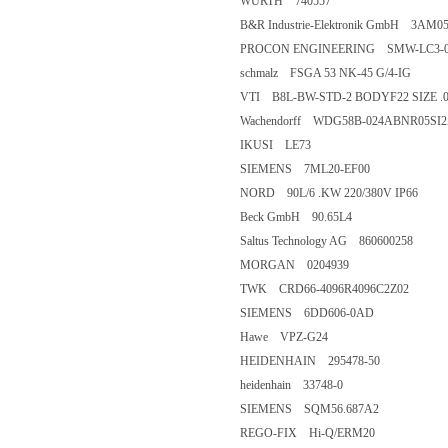
WURTH 740557
B&R Industrie-Elektronik GmbH 3AM05
PROCON ENGINEERING SMW-LC3-0-
schmalz FSGA 53 NK-45 G/4-IG
VTI B8L-BW-STD-2 BODYF22 SIZE .0
Wachendorff WDG58B-024ABNR05SI
IKUSI LE73
SIEMENS 7ML20-EF00
NORD 90L/6 .KW 220/380V IP66
Beck GmbH 90.65L4
Saltus Technology AG 860600258
MORGAN 0204939
TWK CRD66-4096R4096C2Z02
SIEMENS 6DD606-0AD
Hawe VPZ-G24
HEIDENHAIN 295478-50
heidenhain 33748-0
SIEMENS SQM56.687A2
REGO-FIX Hi-Q/ERM20