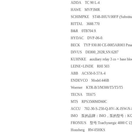
ADDA TC 90 L-4
HAWE MVP3MR
SCHIMPKE ST48-IHUV.00FP (Substitut
RITTAL 3688.770
B&R 0TB704.9.
HYDAC DVP-06-0.
BECK TYP 930.80 CE-0085AR003 Pma
DIVUS DE800_202R,SN:6287
KUHNKE auxiliary relay 3 co + base blo
LEINE+LINDE RHI 503
ABB ACS50-0-57A-4
ENDEVCO Model:446B
Woerner KTR-B/3/M300/T5/T5/T5
TECNA TE675
MTS RPS3500MD60C
ACCU 702-30-S-250-Q-HV--K-ISW-N-
IMO 泵的品牌：IMO，泵的型号：KG70K
FRONIUS 型号:TranSynergic 4000 C 
Honsberg RW-05HKS