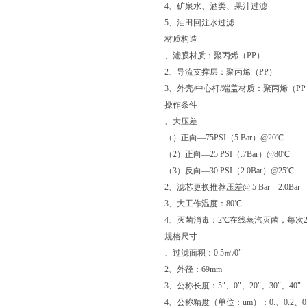
4、矿泉水、酒类、果汁过滤
5、油田回注水过滤
材质构造
、滤膜材质：聚丙烯（PP）
2、导流支撑层：聚丙烯（PP）
3、外壳/中心杆/端盖材质：聚丙烯（PP
操作条件
、大压差
（）正向—75PSI（5.Bar）@20℃
（2）正向—25 PSI（.7Bar）@80℃
（3）反向—30 PSI（2.0Bar）@25℃
2、滤芯更换推荐压差@.5 Bar—2.0Bar
3、大工作温度：80℃
4、灭菌消毒：2℃在线蒸汽灭菌，每次2
规格尺寸
、过滤面积：0.5㎡/0″
2、外径：69mm
3、公称长度：5″、0″、20″、30″、40″
4、公称精度（单位：um）：0.、0.2、0