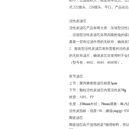
积小，过滤面积大，精度高等优点。过滤
式:222接头、226接头、平口。产
活性炭滤芯
活性炭滤芯产品有两大类：压缩型活性
、压缩型活性炭滤芯采用高吸附值的煤
裹着一层有过滤作用的无纺布，确保炭
2、散装型活性炭滤芯将所需要的活性
的无纺布滤片，确保炭芯在使用时不会
（型号有：4042、4044、4046等）。
双节滤芯
上节：聚丙烯熔喷滤芯精度
5μm
下节：颗粒活性炭滤芯内置活性炭
70g
材质：ABS、PP
长度：
250mm
外径：
70mm
通量：
8L/S
活性炭指标：强度>90；碘值(
mg/g
)>9
陶瓷滤芯
陶瓷滤芯由于选用的是*物理材料，所