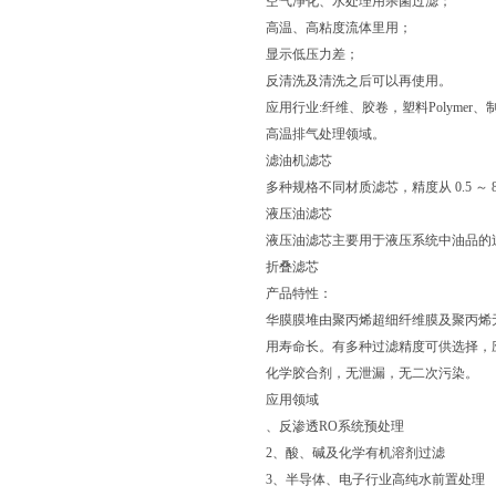
空气净化、水处理用杀菌过滤；
高温、高粘度流体里用；
显示低压力差；
反清洗及清洗之后可以再使用。
应用行业:纤维、胶卷，塑料Polyme
高温排气处理领域。
滤油机滤芯
多种规格不同材质滤芯，精度从 0.5 ～
液压油滤芯
液压油滤芯主要用于液压系统中油品的
折叠滤芯
产品特性：
华膜膜堆由聚丙烯超细纤维膜及聚丙烯
用寿命长。有多种过滤精度可供选择，
化学胶合剂，无泄漏，无二次污染。
应用领域
、反渗透RO系统预处理
2、酸、碱及化学有机溶剂过滤
3、半导体、电子行业高纯水前置处理