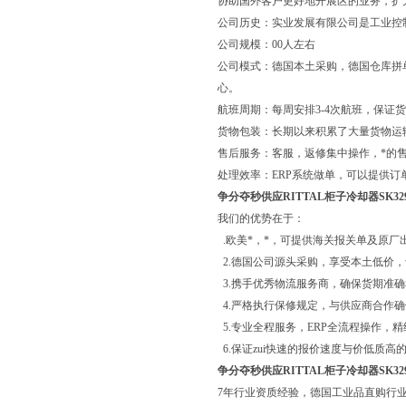
协助国外客户更好地开展区的业务，扩
公司历史：实业发展有限公司是工业控
公司规模：00人左右
公司模式：德国本土采购，德国仓库拼
心。
航班周期：每周安排3-4次航班，保证
货物包装：长期以来积累了大量货物运
售后服务：客服，返修集中操作，*的
处理效率：ERP系统做单，可以提供订
争分夺秒供应RITTAL柜子冷却器SK329
我们的优势在于：
.欧美*，*，可提供海关报关单及原厂
2.德国公司源头采购，享受本土低价
3.携手优秀物流服务商，确保货期准
4.严格执行保修规定，与供应商合作
5.专业全程服务，ERP全流程操作，
6.保证zui快速的报价速度与价低质高
争分夺秒供应RITTAL柜子冷却器SK329
7年行业资质经验，德国工业品直购行业