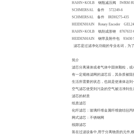
HAHN+KOLB 钢瓶减压阀 IWRM 8U
SCHMERSAL 备件 572249-6
SCHMERSAL 备件 IRDH275-435
HEIDENHAIN Rotary Encoder GEL2442
HAHN+KOLB 铣削成形锉 8767633 GL
HEIDENHAIN 钢带及附件包 93430 SV N
滤芯是过滤净化功能的专业名词，为了
简介
滤芯分离液体或者气体中固体颗粒，或
有一定规格滤网的滤芯后，其杂质被阻
生活所需要的状态，也就是使液体达到
空气滤芯使受到污染的空气被洁净到生
滤芯的材质
纸质滤芯
化纤滤芯：玻璃纤维金属纤维烧结毡丙
网式滤芯：不锈钢网
线隙滤芯
装在过滤设备中,用于分离物质的元件,根