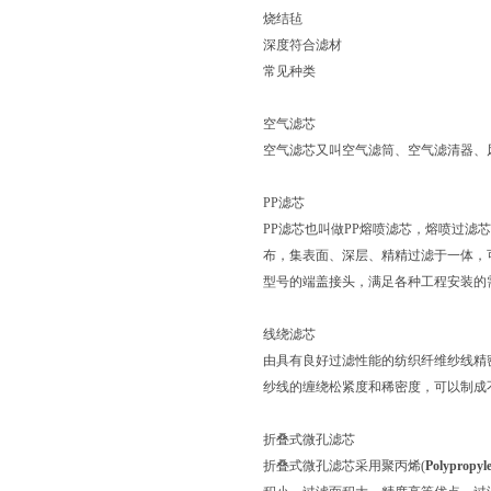
烧结毡
深度符合滤材
常见种类
空气滤芯
空气滤芯又叫空气滤筒、空气滤清器、
PP滤芯
PP滤芯也叫做PP熔喷滤芯，熔喷过
布，集表面、深层、精精过滤于一体，可
型号的端盖接头，满足各种工程安装的
线绕滤芯
由具有良好过滤性能的纺织纤维纱线精
纱线的缠绕松紧度和稀密度，可以制成
折叠式微孔滤芯
折叠式微孔滤芯采用聚丙烯(
Polypropyl