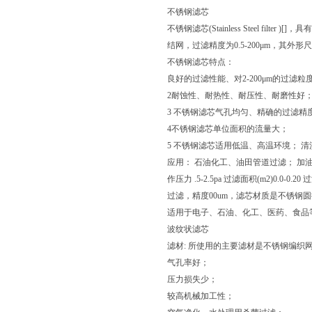
不锈钢滤芯
不锈钢滤芯(Stainless Steel f
结网，过滤精度为0.5-200μm，其外
不锈钢滤芯特点：
良好的过滤性能、对2-200μm的过滤
2耐蚀性、耐热性、耐压性、耐磨性好
3 不锈钢滤芯气孔均匀、精确的过滤精
4不锈钢滤芯单位面积的流量大；
5 不锈钢滤芯适用低温、高温环境； 
应用： 石油化工、油田管道过滤； 加油
作压力 .5-2.5pa 过滤面积(m2)0.
过滤，精度00um，滤芯材质是不锈钢
适用于电子、石油、化工、医药、食品等
波纹状滤芯
滤材: 所使用的主要滤材是不锈钢编织
气孔率好；
压力损失少；
较高机械加工性；