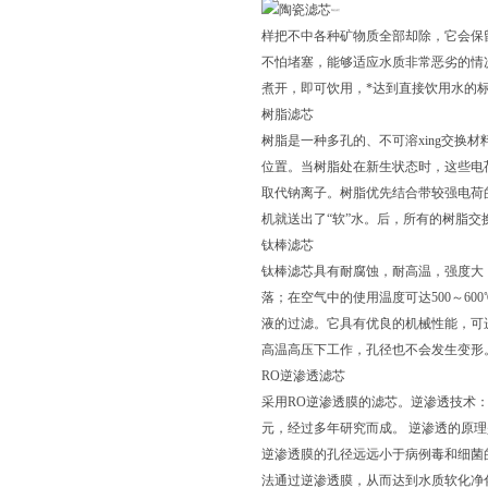
陶瓷滤芯
样把不中各种矿物质全部却除，它会保
不怕堵塞，能够适应水质非常恶劣的情况
煮开，即可饮用，*达到直接饮用水的
树脂滤芯
树脂是一种多孔的、不可溶xing交换
位置。当树脂处在新生状态时，这些电
取代钠离子。树脂优先结合带较强电荷
机就送出了“软”水。后，所有的树脂
钛棒滤芯
钛棒滤芯具有耐腐蚀，耐高温，强度大
落；在空气中的使用温度可达500～6
液的过滤。它具有优良的机械性能，可进
高温高压下工作，孔径也不会发生变形
RO逆渗透滤芯
采用RO逆渗透膜的滤芯。逆渗透技术：逆
元，经过多年研究而成。 逆渗透的原
逆渗透膜的孔径远远小于病例毒和细菌
法通过逆渗透膜，从而达到水质软化净