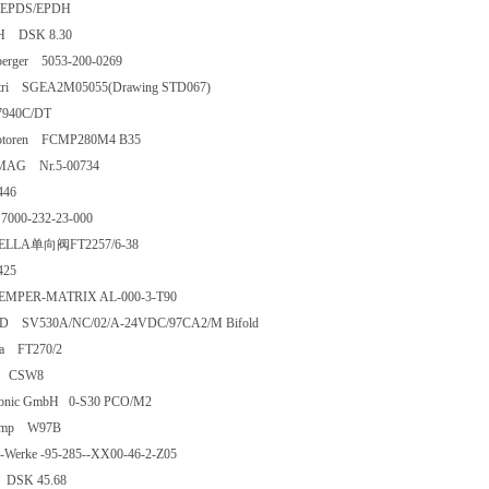
 EPDS/EPDH
TH DSK 8.30
zberger 5053-200-0269
ltri SGEA2M05055(Drawing STD067)
C 7940C/DT
otoren FCMP280M4 B35
MAG Nr.5-00734
s 446
 7000-232-23-000
NELLA单向阀FT2257/6-38
s 425
KEMPER-MATRIX AL-000-3-T90
D SV530A/NC/02/A-24VDC/97CA2/M Bifold
ella FT270/2
lon CSW8
otronic GmbH 0-S30 PCO/M2
rpump W97B
er-Werke -95-285--XX00-46-2-Z05
th DSK 45.68