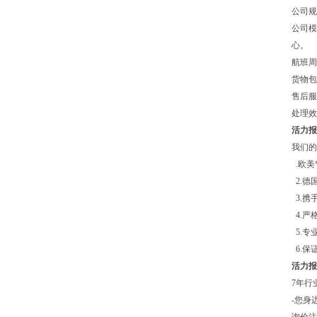
公司规
公司模
心。
航班周
货物
售后服
处理效
活力报价
我们的
.欧美
2.德
3.携
4.严
5.专
6.保
活力报价
7年行
-您身