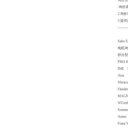
询价注
.询价
2.询
3.提
---------
Sales 
电机询
部分型
PMA 
IME 
Atos
Sfer
Flen
MAGN
WUer
Somme
Amte
Fran