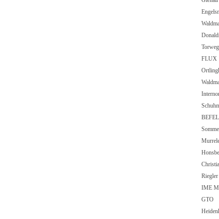
Glen
Enge
Wald
Donal
Torw
FLUX
Ortli
Wald
Inte
Schu
BEFEL
Somm
Murre
Hons
Chris
Rieg
IME M
GTO
Heide