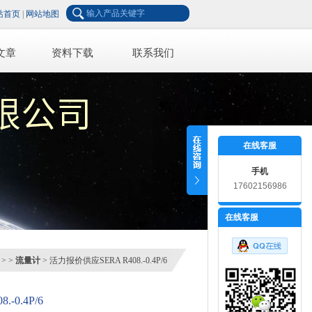
站首页
|
网站地图
文章
资料下载
联系我们
在线客服
手机
17602156986
在线客服
> >
流量计
> 活力报价供应SERA R408.-0.4P/6
-0.4P/6