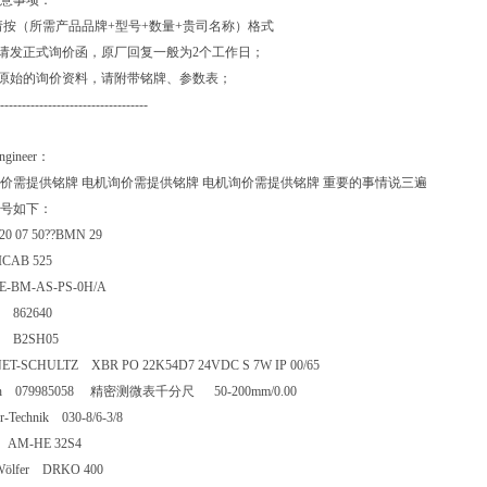
意事项：
请按（所需产品品牌+型号+数量+贵司名称）格式
价请发正式询价函，原厂回复一般为2个工作日；
供原始的询价资料，请附带铭牌、参数表；
----------------------------------
Engineer：
价需提供铭牌 电机询价需提供铭牌 电机询价需提供铭牌 重要的事情说三遍
号如下：
820 07 50??BMN 29
ICAB 525
 E-BM-AS-PS-0H/A
aco 862640
der B2SH05
ET-SCHULTZ XBR PO 22K54D7 24VDC S 7W IP 00/65
th 079985058 精密测微表千分尺 50-200mm/0.00
r-Technik 030-8/6-3/8
c AM-HE 32S4
z Wölfer DRKO 400