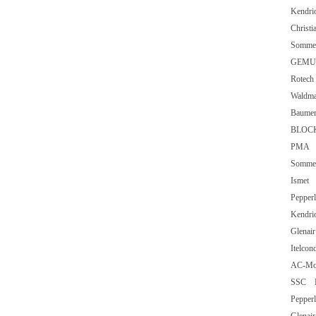
Kend
Chris
Somm
GEMU
Rote
Wald
Baume
BLOC
PMA 
Somm
Ism
Peppe
Kend
Glen
Itel
AC-M
SSC
Pepp