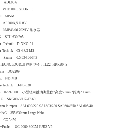
n ADL06.6
lex VHD 00 C NEON :
will MP-M
r AP200/4,5 D 838
bli RMP48.06.702/JV 集水器
K STU 630/2x5
er Technik D-NKO-04
r-Technik 05-4,3/3-M5
auter 0.5.934.06/343
TECNOLOGIC温控器型号：TLZ2 HRRB6 S
mann 5032209
daix ND-MB
er-Technik D-N3-020
rth 07997800 小型径向跳动测量仪*高度50mm,*距离200mm
b AG SKG00-38H7-TA60
mann Pumpen SAL602/220 SAL603/280 SAL604/350 SAL605/40
MAG 355V30 nur Lange Nabe
der COA450
rl+Fuchs UC-6000-30GM-IUR2-V5