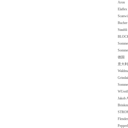
Aro
Elaf
Scan
Buche
Stau
BLOC
Somm
Somme
德国 S
意大利
Wald
Grin
Somm
WUe
Jako
Brink
STRO
Flen
Peppe