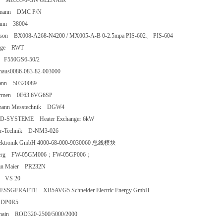
air M8353/0-GN GLENAIR
lsmann DMC P/N
mann 38004
dson BX008-A268-N4200 / MX005-A-B 0-2.5mpa PIS-602、 PIS-604
egge RWT
 F550GS6-50/2
nghaus0086-083-82-003000
mann 50320089
rnormen 0E63.6VG6SP
hmann Messtechnik DGW4
D-SYSTEME Heater Exchanger 6kW
er-Technik D-NM3-026
lektronik GmbH 4000-68-000-9030060 总线模块
berg FW-05GM006；FW-05GP006；
tian Maier PR232N
ler VS 20
ESSGERAETE XB5AVG5 Schneider Electric Energy GmbH
 DP0R5
nhain ROD320-2500/5000/2000