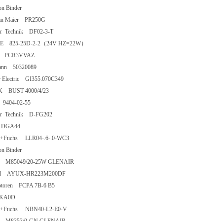
rion Binder
tian Maier PR250G
er Technik DF02-3-T
E 825-25D-2-2（24V HZ=22W）
ch PCR3VVAZ
mann 50320089
r Electric GI355.070C349
K BUST 4000/4/23
9404-02-55
er Technik D-FG202
et DGA44
rl+Fuchs LLR04-.6-.0-WC3
rion Binder
air M85049/20-25W GLENAIR
cond AYUX-HR223M200DF
otoren FCPA 7B-6 B5
 KA0D
erl+Fuchs NBN40-L2-E0-V