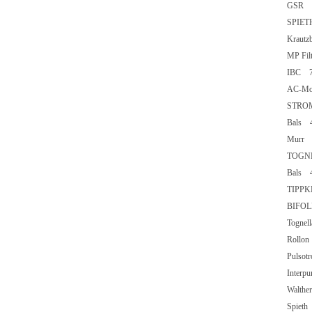
GSR
SPIE
Kraut
MP Fi
IB
AC-M
STRO
Bal
Murr
TOG
Bal
TIPP
BIFOL
Togn
Rol
Puls
Inte
Walth
Spie