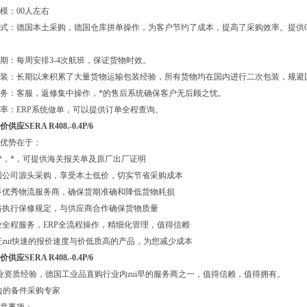
模：00人左右
式：德国本土采购，德国仓库拼单操作，为客户节约了成本，提高了采购效率。提供0
期：每周安排3-4次航班，保证货物时效。
包装：长期以来积累了大量货物运输包装经验，所有货物均在国内进行二次包装，规避
务：客服，返修集中操作，*的售后系统确保客户无后顾之忧。
率：ERP系统做单，可以提供订单全程查询。
供应SERA R408.-0.4P/6
优势在于：
*，*，可提供海关报关单及原厂出厂证明
国公司源头采购，享受本土低价，切实节省采购成本
手优秀物流服务商，确保货期准确和降低货物耗损
格执行保修规定，与供应商合作确保货物质量
业全程服务，ERP全流程操作，精细化管理，值得信赖
证zui快速的报价速度与价低质高的产品，为您减少成本
供应SERA R408.-0.4P/6
业资质经验，德国工业品直购行业内zui早的服务商之一，值得信赖，值得拥有。
边的备件采购专家