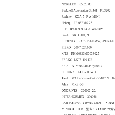
NORELEM 05520-06
Beckhoff Automation GmbH KL3202
Rechner KXA-5--P-A-MINI
Hsberg FF-05RMS-25
EPE R9280999 F4.2GW0200M
Block NKD 50/0,59
PHOENIX SAC-3P-M8MS/,0-PUR/M2
FIBRO 206.7.024.056
MTS RHM0330MD63P025
FRAKO LKT5-400-DB
SICK ATM60-P4H3×3;03003
SCHUNK KGG-80 34030
Turck WAK4.53--WAS4.53/S047 Nr:80
Jahns MKS-0/6
ONDRIVES G06003_20:
INTERNORMEN 300266
B&R Industrie-Elektronik GmbH X20A
MINIBOOSTER 型号：YT300P 气源管连接N