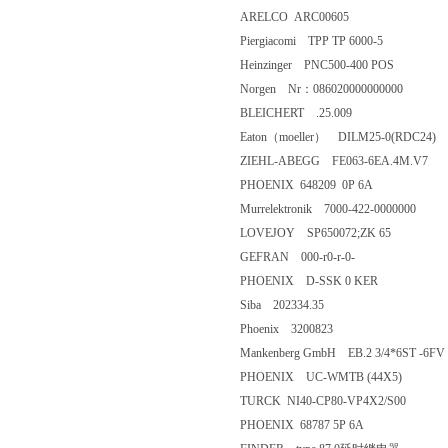
ARELCO ARC00605
Piergiacomi TPP TP 6000-5
Heinzinger PNC500-400 POS
Norgen Nr：086020000000000
BLEICHERT .25.009
Eaton（moeller） DILM25-0(RDC24)
ZIEHL-ABEGG FE063-6EA.4M.V7
PHOENIX 648209 0P 6A
Murrelektronik 7000-422-0000000
LOVEJOY SP650072;ZK 65
GEFRAN 000-r0-r-0-
PHOENIX D-SSK 0 KER
Siba 202334.35
Phoenix 3200823
Mankenberg GmbH EB.2 3/4*6ST -6FV
PHOENIX UC-WMTB (44X5)
TURCK NI40-CP80-VP4X2/S00
PHOENIX 68787 5P 6A