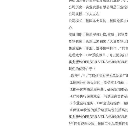
协助国外客户更好地开展区的业务，扩
公司历史：实业发展有限公司是工业控
公司规模：00人左右
公司模式：德国本土采购，德国仓库拼
心。
航班周期：每周安排3-4次航班，保证
货物包装：长期以来积累了大量货物运
售后服务：客服，返修集中操作，*的
处理效率：ERP系统做单，可以提供订
实力派WOERNER VEI-A//3/0/0/3/3/4/P
我们的优势在于：
.欧美*，*，可提供海关报关单及原厂
2.德国公司源头采购，享受本土低价
3.携手优秀物流服务商，确保货期准
4.严格执行保修规定，与供应商合作
5.专业全程服务，ERP全流程操作，
6.保证zui快速的报价速度与价低质高
实力派WOERNER VEI-A//3/0/0/3/3/4/P
7年行业资质经验，德国工业品直购行业