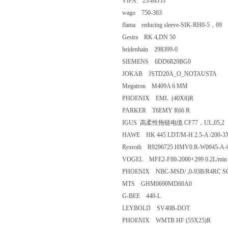
VIPA 23-BD53
wago 750-303
flama reducing sleeve-SIK-RH0-5，09
Gestra RK 4,DN 50
heidenhain 298399-0
SIEMENS 6DD6820BG0
JOKAB JSTD20A_O_NOTAUSTA
Megatron M409A 6 MM
PHOENIX EML (40X8)R
PARKER T6EMY R66 R
IGUS 高柔性拖链电缆 CF77，UL,05,
HAWE HK 445 LDT/M-H 2.5-A /200-3X
Rexroth R9296725 HMV0.R-W0045-A
VOGEL MFE2-F80-2000+299 0.2L/min 
PHOENIX NBC-MSD/ ,0-93B/R4RC S
MTS GHM0690MD60A0
G-BEE 440-L
LEYBOLD SV40B-DOT
PHOENIX WMTB HF (55X25)R