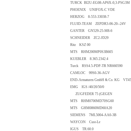
TURCK BI2U-EG08-AP6X-0,3-PSG3M
PHOENIX UNIFOX-C VDE
HERZOG 8-553-33038-7
FLUID-TEAM ZEPDR3-06-20--24V
GANTER GN529-25-M8-6
SCHNEIDER ZC2-JD29
Ritz KSZ 00
MTS RHM200MP0S3B605
KUEBLER 8.365.2342.4
Turck RSS4.5-PDP-TR NR660590
CAMLOC 99S0-36-AGV
END-Armaturen GmbH & Co. KG VT45
EMG IGS /40/20/50/0
ZUGFEDER 75 (GEGEN
MTS RHM0700MD70SG60
MTS GHM0860MD60A20
SIEMENS 7ML5004-AA0-3B
WAYCON Cust-Le
IGUS TR.60.0