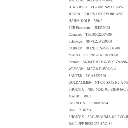
WAYCON MAZ-A-F-4000-E
B+K VIBRO VC-868/ 24V DC/0VA
JOKAB FOCUS LICHTVORHANG
HAHN+KOLB 53848
PCB Piezotronic JM352C68
Cosmotec TB350002200W00
Schweiger 88.VL22W280050
PARKER 38.J2HRCS4M50D2200
MAHLE PIS 370/0-6 Nr.70369970
Rexroth M-3SED 6 CKX/350CG24N9K4
WAYCON MAZ-S-F-3500-G-4
SAUTER EY-AS525F00
GOLDAMMER NTR70-SR45-K2-A-FE-L400
PHOENIX NBC-MSD/ 0,5-93E/R4AC 
MAHR 50003
INFINEON FF300R2KS4
Beck 90.62M4
PHOENIX SAC-3P-M2MS/ 0,9-PVC/4
BALLUFF BES3-356-SAG-S4