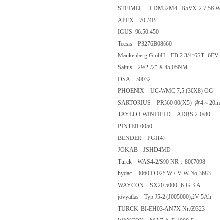
STEIMEL LDM32M4--B5VX-2 7,5KW, 50
APEX 70-/4B
IGUS 96.50.450
Tecsis P3276B08660
Mankenberg GmbH EB.2 3/4*6ST -6FV
Saltus 29/2-/2" X 45,05NM
DSA 50032
PHOENIX UC-WMC 7,5 (30X8) OG
SARTORIUS PR560 00(X5) 含4
TAYLOR WINFIELD ADRS-2-0/80
PINTER-0050
BENDER PGH47
JOKAB JSHD4MD
Turck WAS4-2/S90 NR：8007098
hydac 0060 D 025 W /-V-W No.3683
WAYCON SX20-5000-,6-G-KA
jovyatlas Typ J5-2 (J005000),2V 5Ah
TURCK BI-EH03-AN7X Nr:69323