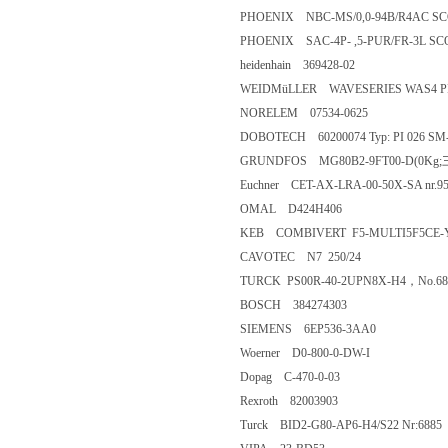
PHOENIX NBC-MS/0,0-94B/R4AC S
PHOENIX SAC-4P- ,5-PUR/FR-3L SC
heidenhain 369428-02
WEIDMüLLER WAVESERIES WAS4 PR
NORELEM 07534-0625
DOBOTECH 60200074 Typ: PI 026 SM
GRUNDFOS MG80B2-9FT00-D(0Kg
Euchner CET-AX-LRA-00-50X-SA nr.9
OMAL D424H406
KEB COMBIVERT F5-MULTI5F5CE-Y
CAVOTEC N7 250/24
TURCK PS00R-40-2UPN8X-H4，No.68
BOSCH 384274303
SIEMENS 6EP536-3AA0
Woerner D0-800-0-DW-I
Dopag C-470-0-03
Rexroth 82003903
Turck BID2-G80-AP6-H4/S22 Nr:6885