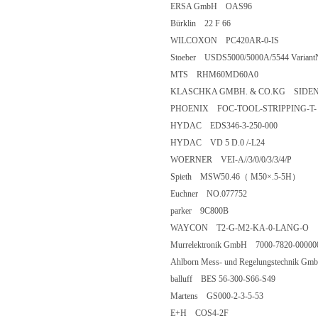
ERSA GmbH OAS96
Bürklin 22 F 66
WILCOXON PC420AR-0-IS
Stoeber USDS5000/5000A/5544 Variant
MTS RHM60MD60A0
KLASCHKA GMBH. & CO.KG SIDENT/
PHOENIX FOC-TOOL-STRIPPING-T-
HYDAC EDS346-3-250-000
HYDAC VD 5 D.0 /-L24
WOERNER VEI-A//3/0/0/3/3/4/P
Spieth MSW50.46（ M50×.5-5H）
Euchner NO.077752
parker 9C800B
WAYCON T2-G-M2-KA-0-LANG-O
Murrelektronik GmbH 7000-7820-00000
Ahlborn Mess- und Regelungstechnik 
balluff BES 56-300-S66-S49
Martens GS000-2-3-5-53
E+H COS4-2F