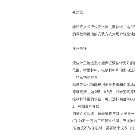
变送器
静压投入式液位变送器（液位计）适用
的调校和灵活的安装方式为用户轻松地使用
注意事项
液位计正确选型才能保证液位计更好的
范围、衬里材料、电极材料和输出电流
、精密功能检查
精度等级和功能根据测量要求和使用场
等级高些，如.0级、0.5级，或者更高
控制和计量的场合，可以选择精度等级稍低
2、可测量的介质
测量介质流速、仪表量程与口径 测量一般
(口径)不一 定与工艺管道相同，应视
准 确度不能保证时，需要缩小仪表口径