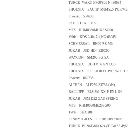
TURCK WAK3-6/P00/S05 Nr:80634
PHOENIX SAC-3P-M8MS/,5-PUR/M8
Phoenix 534630
PAULSTRA 80773
MTS RHM0360MHXASG00
Vahle KDS 2/40- 7-4,NO:68085
SCHMERSAL BN20-RZ-M6
JOKAB JSD-HD4-320C06
WAYCON SM200-SG-SA
PHOENIX UC-TM 6 GN CUS
PHOENIX SK 3,8 REEL P9,5 WH CU
Phoenix 662735
ALTHEN ALF250-Z3768-(kN)
BALLUFF BLS 8M-XX-P-E5-L-S4
JOKAB JSM D22 GAS SPRING
MTS RHM0630ME20SG00
TWK SKA 28F
PENNY+GILES SLS30/050/L/50/0/P
TURCK BL20-E-8DO-24VDC-0.5A-P;