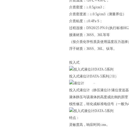
介质温度：-20℃～450℃；
介质密度：≥.0.5g/cm3；
介质密度差：≥.0.5g/cm3（测量界位）
介质粘度：≤0.4Pa·S；
过程连接：DN20/25 PN.0 (执行标准H
接液材质：36SS、36L等等
（按介质化学性质及使用温度压力选择
浮子材质：36SS、36L、钛等。
投入式
投入式液位计DATA-5系列
(2张)
液位计
投入式液位计（静压液位计/液位变送
液体静压与该液体的高度成比例的原理
线性修正，转化成标准电信号（一般为4～
特点：
灵敏度高，响应时间≤ms。