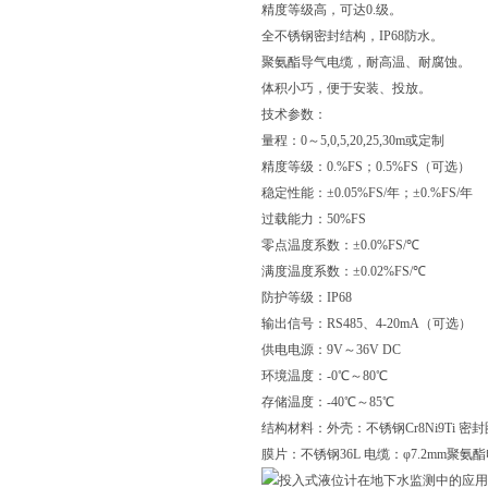
精度等级高，可达0.级。
全不锈钢密封结构，IP68防水。
聚氨酯导气电缆，耐高温、耐腐蚀。
体积小巧，便于安装、投放。
技术参数：
量程：0～5,0,5,20,25,30m或定制
精度等级：0.%FS；0.5%FS（可选）
稳定性能：±0.05%FS/年；±0.%FS/年
过载能力：50%FS
零点温度系数：±0.0%FS/℃
满度温度系数：±0.02%FS/℃
防护等级：IP68
输出信号：RS485、4-20mA（可选）
供电电源：9V～36V DC
环境温度：-0℃～80℃
存储温度：-40℃～85℃
结构材料：外壳：不锈钢Cr8Ni9Ti 密
膜片：不锈钢36L 电缆：φ7.2mm聚氨