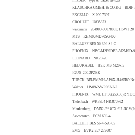
FINDER type 87.0延时继电器
KLASCHKA GMBH. & CO.KG BDIF-m42
EXCELLO X.000.7397
CROUZET U835373
waldmann 204900-00078885; HSWT 20
MTS RHM00MD70SG400
BALLUFF BES 56-356-S4-C
PHOENIX NBC-M2FSDBP-M2MSD-93E
LEONARD NK20-20
HELUKABEL HSK-MS M20x.5
IGUS 260.2PZBK
TURCK BI5-EM30H-AP6X-H4/S589 N
Walther LP-09-2-WR033-2-2
PHOENIX WML HF 36(25X38)R YE 
Tiefenbach WK78L4 NR:076762
Mankenberg DM52 /2* 0TX 6U -5GV(Item 
Ac-motoren FCM 60L-4
BALLUFF BES 56-4-SA -05
EMG EVK2-357 273607