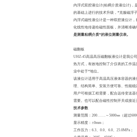
内浮式双腔液位计(粘稠介质液位计)，
的基础上进行的技术升级，*克服磁浮
内浮式磁性液位计是一种双腔液位计，
化线性地传递给磁性面板，并清晰准确
是测量粘稠介质*的液位测量仪表。
磁翻板
UHZ-45高温高压磁翻板液位计是我
热方式，有效地控制了介仪表的工作温度
业中处于*地位。
该液位计适用于高温高压液体容器的液位
理、结构简单、安装方便可靠、性能稳
用户可根据工程需要，配合远传变送器使
需要。也可以配合磁性控制开关或接近
技术参数
测量范围：200…….～5000㎜（超
显示精度：±0mm；
工作压力：6.3、0.0、6.0、25.0MPa；