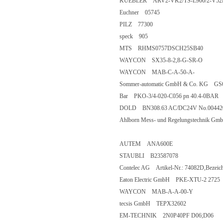
KUEBLER ARV2-VK2/TS-L900/2-V52
Euchner 05745
PILZ 77300
speck 905
MTS RHMS0757DSCH25SB40
WAYCON SX35-8-2,8-G-SR-O
WAYCON MAB-C-A-50-A-
Sommer-automatic GmbH & Co. KG GS
Bar PKO-3/4-020-C056 pn 40.4-0BAR
DOLD BN308.63 AC/DC24V No.00442
Ahlborn Mess- und Regelungstechnik 
AUTEM ANA600E
STAUBLI B23587078
Contelec AG Artikel-Nr.: 74082D,Bezei
Eaton Electric GmbH PKE-XTU-2 2725
WAYCON MAB-A-A-00-Y
tecsis GmbH TEPX32602
EM-TECHNIK 2N0P40PF D06;D06