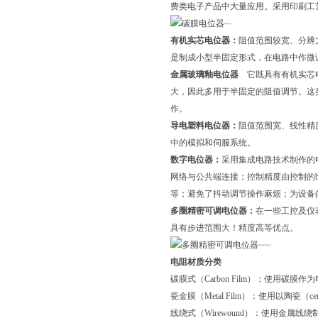
费类电子产品中大量应用。采用印刷工
碳膜电位器
有机实芯电位器：
阻值范围较宽、分辨
是制成小型半固定形式，在电路中作微
金属玻璃釉电位器
它既具有有机实芯电
大，因此多用于半固定的阻值调节。这
作。
导电塑料电位器：
阻值范围宽、线性精
中的模拟和伺服系统。
数字电位器
：
采用集成电路技术制作的
网络与公共端连接；控制精度由控制的b
等；避免了抖动调节操作麻烦；为设备
多圈精密可调电位器：
在一些工控及仪
具有步进范围大！精度高等优点。
多圈精密可调电位器
电阻材质分类
碳膜式（Carbon Film）：使用碳膜作
瓷金膜（Metal Film）：使用以陶瓷（
线绕式（Wirewound）：使用金属