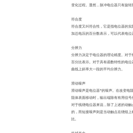
变化过程。显然，脉冲电位器只有旋转
符合度
符合度又叫符合性，它是指电位器的实
加总电压的百分数表示，可以代表电位
分辨力
分辨力决定于电位器的理论精度。对于
百分比表示。对于具有函数特性的电位
曲线上斜率大一段的平均分辨力。
滑动噪声
滑动噪声是电位器*的噪声。在改变电
阻体表面移动时，输出端除有有用信号
对于线绕电位器来说，除了上述的动触
的，而短接噪声则是当动触点在绕组上
比。