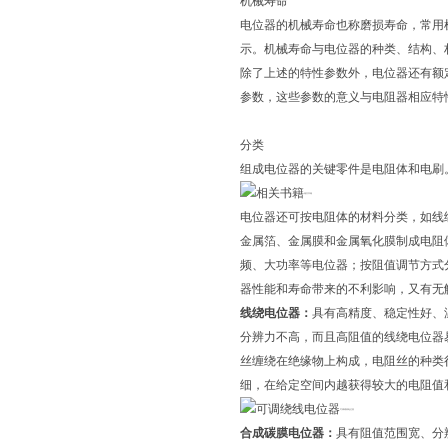
机械寿命
电位器的机械寿命也称磨损寿命，常用
示。机械寿命与电位器的种类、结构、
除了上述的特性参数外，电位器还有额
参数，这些参数的意义与电阻器相应特
分类
组成电位器的关键零件是电阻体和电刷
相关书籍
电位器还可按电阻体的材料分类，如线
金属箔、金属膜和金属氧化膜制成电阻
频、大功率等电位器；按阻值调节方式
器性能和寿命带来的不利影响，又有无
线绕电位器：
具有高精度、稳定性好、
分辨力不高，而且高阻值的线绕电位器
丝缠绕在绝缘物上构成，电阻丝的种类
细，在给定空间内越获得较大的电阻值
可调绕线电位器
合成碳膜电位器：
具有阻值范围宽、分