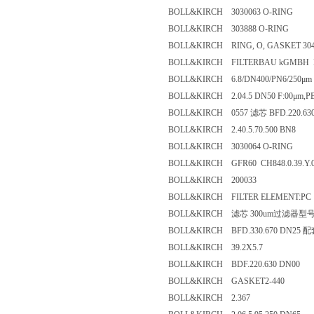
BOLL&KIRCH 3030063 O-RING
BOLL&KIRCH 303888 O-RING
BOLL&KIRCH RING, O, GASKET 
BOLL&KIRCH FILTERBAU kGMB
BOLL&KIRCH 6.8/DN400/PN6/25
BOLL&KIRCH 2.04.5 DN50 F:00μ
BOLL&KIRCH 0557 滤芯 BFD.220.
BOLL&KIRCH 2.40.5.70.500 BN8
BOLL&KIRCH 3030064 O-RING
BOLL&KIRCH GFR60 CH848.0.39
BOLL&KIRCH 200033
BOLL&KIRCH FILTER ELEMENT
BOLL&KIRCH 滤芯 300um过滤器
BOLL&KIRCH BFD.330.670 DN
BOLL&KIRCH 39.2X5.7
BOLL&KIRCH BDF.220.630 DN0
BOLL&KIRCH GASKET2-440
BOLL&KIRCH 2.367