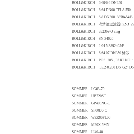
BOLL&KIRCH 6.60/6.6 DN250
BOLL&KIRCH 6.64 DN00 TELA 5
BOLL&KIRCH 6.8 DN300 385845
BOLL&KIRCH 润滑油过滤器F52-3 
BOLL&KIRCH 332369 O-ring
BOLL&KIRCH SN.34026
BOLL&KIRCH 2.04.5 3892495/F
BOLL&KIRCH 6.64.07 DN350 滤
BOLL&KIRCH POS. 205 , PART NO.
BOLL&KIRCH .35.2-0.260 DN G2"
SOMMER LG63-70
SOMMER UB720ST
SOMMER GP403NC-C
SOMMER SF00D6-C
SOMMER WER06FL06
SOMMER M20X.5MN
SOMMER LI40-40