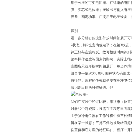
用于分压的可变电阻器。在裸露的电阻
膜、实芯式电位器；按输出与输入电压
容差、额定功率。广泛用于电子设备，
识别
进一步分析右的波形并按时间轴展开可
2状态，脚2也变为低电平；在第3状态
律正好与左旋相反。故可根据时间识别法
频率操作速度等因素的影响，实际上很难测
应图所示波形按时间轴展开，每当P.0和P
组合电平依次为0 00 0 四种状态码组
特征码。编程的任务就是要在脉冲电位
法识别出这两种特征码。但
电位器
我们在实践中经过比较，用状态（位置
时器和中断资源，只需在主程序里面就
由于脉冲电位器在工作过程中有三种情
留在某一状态；三是不停地被旋转而超
位置值和它对应的特征码）。程序一开