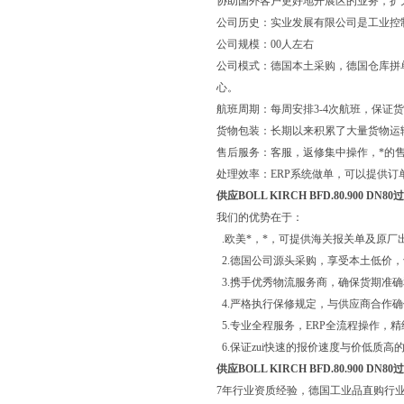
协助国外客户更好地开展区的业务，扩
公司历史：实业发展有限公司是工业控
公司规模：00人左右
公司模式：德国本土采购，德国仓库拼
心。
航班周期：每周安排3-4次航班，保证
货物包装：长期以来积累了大量货物运
售后服务：客服，返修集中操作，*的
处理效率：ERP系统做单，可以提供订
供应BOLL KIRCH BFD.80.900 DN8
我们的优势在于：
.欧美*，*，可提供海关报关单及原厂
2.德国公司源头采购，享受本土低价
3.携手优秀物流服务商，确保货期准
4.严格执行保修规定，与供应商合作
5.专业全程服务，ERP全流程操作，
6.保证zui快速的报价速度与价低质高
供应BOLL KIRCH BFD.80.900 DN8
7年行业资质经验，德国工业品直购行业