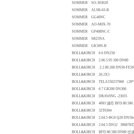
SOMMER SO-303020
SOMMER ALSR-63-B
SOMMER GG40NC
SOMMER AO-M0X-70
SOMMER GP408NC-C
SOMMER SR25NA
SOMMER GK50N-B
BOLL&KIRCH 6.6 DN250
BOLL&KIRCH 2.06.5.95.500 DN8
BOLL&KIRCH .2.2.00.260 DN50-
BOLL&KIRCH 26.2X3
BOLL&KIRCH TELA550237968 （
BOLL&KIRCH 6.7 GR200 DN300
BOLL&KIRCH DRAWING -2303
BOLL&KIRCH 4093 滤芯 BFD.80.5
BOLL&KIRCH 32T0304
BOLL&KIRCH 2.04.5 ΦG0 Q20 D
BOLL&KIRCH 2.04.5 DN32 3968
BOLL&KIRCH BFD.80.580.DN8