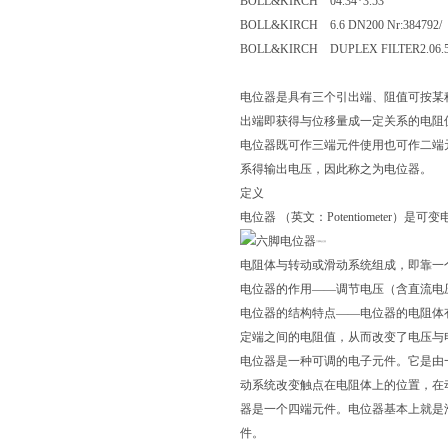
BOLL&KIRCH 04.34*3.53
BOLL&KIRCH 6.6 DN200 Nr:3847
BOLL&KIRCH DUPLEX FILTER2.
电位器是具有三个引出端、阻值可按某
出端即获得与位移量成一定关系的电阻
电位器既可作三端元件使用也可作二端
系得输出电压，因此称之为电位器。
定义
电位器 （英文：Potentiometer）
六脚电位器
电阻体与转动或滑动系统组成，即靠一
电位器的作用——调节电压（含直流电
电位器的结构特点——电位器的电阻体
定端之间的电阻值，从而改变了电压与
电位器是一种可调的电子元件。它是由
动系统改变触点在电阻体上的位置，在
器是一个四端元件。电位器基本上就是
件。