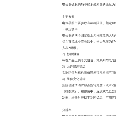
电位器碳膜的功率能承受周围的温度为7
主要参数
电位器的主要参数有标称阻值、额定功
）额定功率
电位器的两个固定端上允许耗散的大功
指在直流或交流电路中，当大气压为87
入表2所示 。
2）标称阻值
标在产品上的名义阻值，其系列与电阻
3）允许误差等级
实测阻值与标称阻值误差范围根据不同精度
4）阻值变化规律
指阻值随滑动片触点旋转角度（或滑动
（指数式）。在使用中，直线式电位器
制器。维修时若找不到同类品，可用直
分辨率