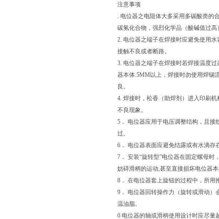
注意事项
. 电位器之电阻体大多采用多碳酸类
碳氢化合物，强烈化学品（酸碱值过高
2. 电位器之端子在焊接时应避免使
接触不良或者断路。
3. 电位器之端子在焊接时若焊接温度
器本体.5MM以上，焊接时勿使用焊锡
良。
4. 焊接时，松香（助焊剂）进入印刷
不良现象。
5． 电位器应用于电压调整结构，且接
过。
6． 电位器表面应避免结露或有水滴
7． 安装“旋转型”电位器在固定螺母时
妨碍滑柄的运动,甚至直接损坏电位器本
8． 在电位器套上旋钮的过程中，所
9． 电位器回转操作力（旋转或滑动
温油脂。
0 电位器的轴或滑柄使用设计时应尽