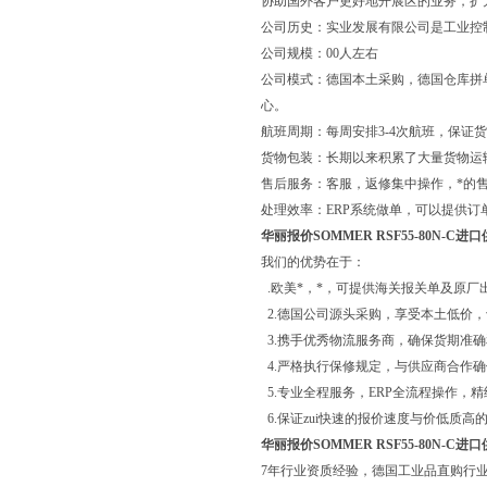
协助国外客户更好地开展区的业务，扩
公司历史：实业发展有限公司是工业控
公司规模：00人左右
公司模式：德国本土采购，德国仓库拼
心。
航班周期：每周安排3-4次航班，保证
货物包装：长期以来积累了大量货物运
售后服务：客服，返修集中操作，*的
处理效率：ERP系统做单，可以提供订
华丽报价SOMMER RSF55-80N-C进
我们的优势在于：
.欧美*，*，可提供海关报关单及原厂
2.德国公司源头采购，享受本土低价
3.携手优秀物流服务商，确保货期准
4.严格执行保修规定，与供应商合作
5.专业全程服务，ERP全流程操作，
6.保证zui快速的报价速度与价低质高
华丽报价SOMMER RSF55-80N-C进
7年行业资质经验，德国工业品直购行业