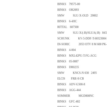
BINKS 79575-00
BINKS OR2093
SMW SLU-X-OLD 29002
BINKS 6-4JIC
RITTAL 607500
SMW SLU-X/(-B)/SLUA(-B) 
SCHUNK KV-5-DDF-T-60323
DI-SORIC 2053 OTV 8 M 600 
BINKS 4-004
BINKS MXL42PU-T-FG-AC
BINKS 05-0087
BINKS DR0235
SMW KNCS-N 630 2495
ELCIS FRB /6 CB
BINKS ADV-G500-8
BINKS AGG-444
SOMMER MGD808NC
BINKS GFC-402