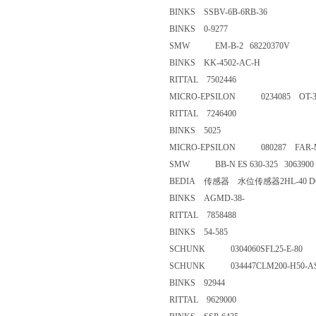
BINKS SSBV-6B-6RB-36
BINKS 0-9277
SMW EM-B-2 68220370V
BINKS KK-4502-AC-H
RITTAL 7502446
MICRO-EPSILON 0234085 OT-3
RITTAL 7246400
BINKS 5025
MICRO-EPSILON 080287 FAR-M-
SMW BB-N ES 630-325 3063
BEDIA 传感器 水位传感器2HL-40
BINKS AGMD-38-
RITTAL 7858488
BINKS 54-585
SCHUNK 0304060SFL25-E-8
SCHUNK 034447CLM200-H50
BINKS 92944
RITTAL 9629000