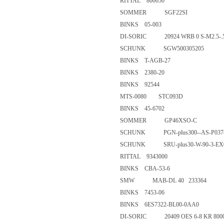
RITTAL 800050
SOMMER SGF22SI
BINKS 05-003
DI-SORIC 20924 WRB 0 S-M2.
SCHUNK SGW500305205
BINKS T-AGB-27
BINKS 2380-20
BINKS 92544
MTS-0080 STC093D
BINKS 45-6702
SOMMER GP46XSO-C
SCHUNK PGN-plus300--AS-P03
SCHUNK SRU-plus30-W-90-3-
RITTAL 9343000
BINKS CBA-53-6
SMW MAB-DL 40 233364
BINKS 7453-06
BINKS 6ES7322-BL00-0AA0
DI-SORIC 20409 OES 6-8 KR 8