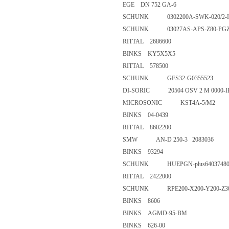
EGE DN 752 GA-6
SCHUNK 0302200A-SWK-020/2
SCHUNK 03027AS-APS-Z80-PG
RITTAL 2686600
BINKS KY5X5X5
RITTAL 578500
SCHUNK GFS32-G0355523
DI-SORIC 20504 OSV 2 M 000
MICROSONIC KST4A-5/M2
BINKS 04-0439
RITTAL 8602200
SMW AN-D 250-3 2083036
BINKS 93294
SCHUNK HUEPGN-plus64037
RITTAL 2422000
SCHUNK RPE200-X200-Y200-Z
BINKS 8606
BINKS AGMD-95-BM
BINKS 626-00