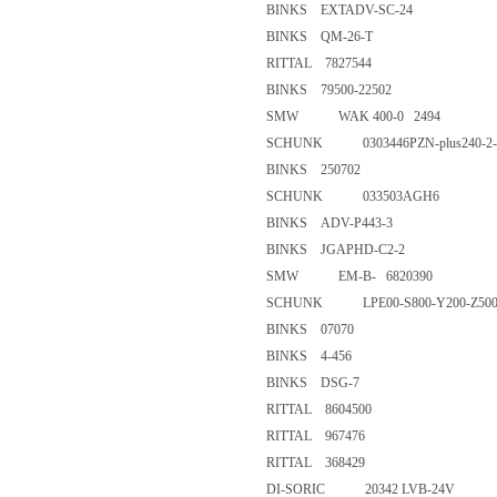
BINKS EXTADV-SC-24
BINKS QM-26-T
RITTAL 7827544
BINKS 79500-22502
SMW WAK 400-0 2494
SCHUNK 0303446PZN-plus240
BINKS 250702
SCHUNK 033503AGH6
BINKS ADV-P443-3
BINKS JGAPHD-C2-2
SMW EM-B- 6820390
SCHUNK LPE00-S800-Y200-Z5
BINKS 07070
BINKS 4-456
BINKS DSG-7
RITTAL 8604500
RITTAL 967476
RITTAL 368429
DI-SORIC 20342 LVB-24V