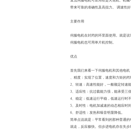
直流伺服电机可应用在是火花机、机械手
带来可靠的准确性及高扭力。 调速性好
主要作用
伺服电机在封闭的环里面使用。就是说
伺服电机也可用单片机控制。
优点
首先我们来看一下伺服电机和其他电机
、精度：实现了位置，速度和力矩的闭
2、转速：高速性能好，一般额定转速能达到
3、适应性：抗过载能力强，能承受三
4、稳定：低速运行平稳，低速运行时
5、及时性：电机加减速的动态相应时
6、舒适性：发热和噪音明显降低。
简单点说就是：平常看到的那种普通的
就走，反应极快。但步进电机存在失步