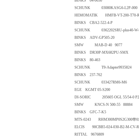
BINKS 04-0630
SCHUNK 03080KASG6-L2P-
HEMOMATIK HMFB-VT-200-
BINKS CBA2-522-4-P
SCHUNK 0362202SRU-plus40-W
BINKS ADV-GP505-20
SMW MAB-D 40 9077
BINKS DR30P-MX682PU-S
BINKS 80-463
SCHUNK T9-Adapter9935824
BINKS 237-762
SCHUNK 033427RM6-M6
EGE KGMT 05-S200
DI-SORIC 205605 OGL 55/54-0
SMW KNCS-N 500-55 8888
BINKS GFC-7-K5
MTS-0243 RHM300MP0S2G
ELCIS 90CBB5-024-030-B2-M
RITTAL 9676809