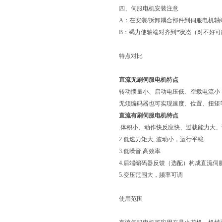
四、伺服电机安装注意
A：在安装/拆卸耦合部件到伺服电机
B：竭力使轴端对齐到*状态（对不好
特点对比
直流无刷伺服电机特点
转动惯量小、启动电压低、空载电流小； 
无须编码器也可实现速度、位置、扭矩
直流有刷伺服电机特点
.体积小、动作快反应快、过载能力大
2.低速力矩大, 波动小，运行平稳
3.低噪音,高效率
4.后端编码器反馈（选配）构成直流伺
5.变压范围大，频率可调
使用范围