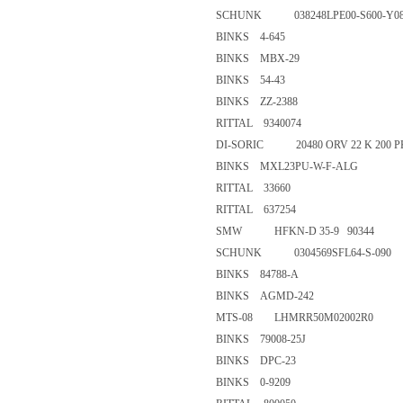
SCHUNK 038248LPE00-S600-Y
BINKS 4-645
BINKS MBX-29
BINKS 54-43
BINKS ZZ-2388
RITTAL 9340074
DI-SORIC 20480 ORV 22 K 20
BINKS MXL23PU-W-F-ALG
RITTAL 33660
RITTAL 637254
SMW HFKN-D 35-9 90344
SCHUNK 0304569SFL64-S-0
BINKS 84788-A
BINKS AGMD-242
MTS-08 LHMRR50M02002R
BINKS 79008-25J
BINKS DPC-23
BINKS 0-9209