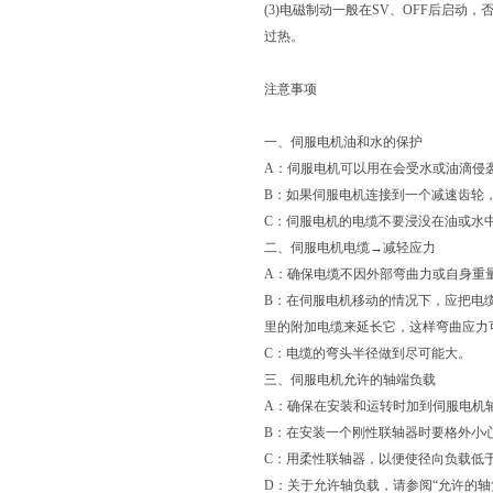
(3)电磁制动一般在SV、OFF后启
过热。
注意事项
一、伺服电机油和水的保护
A：伺服电机可以用在会受水或油滴侵
B：如果伺服电机连接到一个减速齿轮
C：伺服电机的电缆不要浸没在油或水
二、伺服电机电缆→减轻应力
A：确保电缆不因外部弯曲力或自身重
B：在伺服电机移动的情况下，应把电
里的附加电缆来延长它，这样弯曲应力
C：电缆的弯头半径做到尽可能大。
三、伺服电机允许的轴端负载
A：确保在安装和运转时加到伺服电机
B：在安装一个刚性联轴器时要格外小
C：用柔性联轴器，以便使径向负载低
D：关于允许轴负载，请参阅“允许的轴