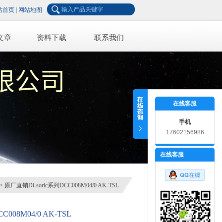
站首页
|
网站地图
文章
资料下载
联系我们
在线客服
手机
17602156986
在线客服
> 原厂直销Di-soric系列DCC008M04/0 AK-TSL
008M04/0 AK-TSL