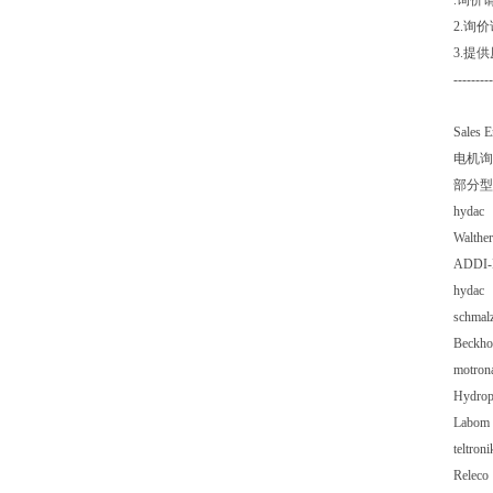
.询价
2.询
3.提
---------
Sales 
电机询
部分型
hydac
Walthe
ADDI
hydac
schma
Beckh
motro
Hydro
Labom
teltro
Relec