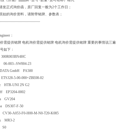
请按（所需产品品牌+型号+数量+贵司名称）格式
价请发正式询价函，原厂回复一般为2个工作日；
供原始的询价资料，请附带铭牌、参数表；
----------------------------------
Engineer：
价需提供铭牌 电机询价需提供铭牌 电机询价需提供铭牌 重要的事情说三遍
号如下：
 300R003BN4HC
r 06-003--SW004-23
-DATA GmbH PA500
 ETS328-5-00-000+ZBE08-02
lz HTR-UNI 2N G2
off EP3204-0002
na GV204
pa DS307-F-50
 CV30-A053-F0-H00-M-N0-T20-K085
nik MR3-2
o S0