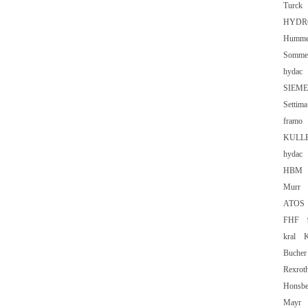
Turck
HYDRO
Humme
Somme
hydac
SIEM
Setti
framo 
KULL
hydac
HBM 
Murr 
ATOS 
FHF 9
kral 
Buche
Rexro
Honsb
Mayr 