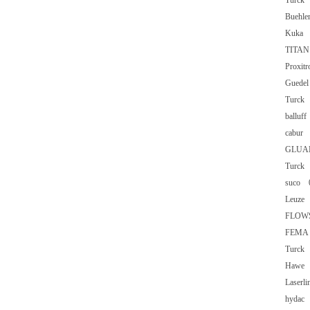
Turck
Buehl
Kuka 
TITAN
Proxit
Guede
Turck
balluf
cabur
GLUAL
Turck
suco 0
Leuze 
FLOWS
FEMA 
Turck
Hawe 
Laserl
hydac