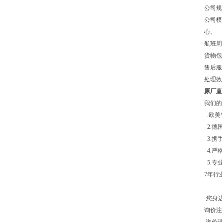
公司规
公司模
心。
航班周
货物
售后服
处理效
原厂直销
我们的
.欧美
2.德
3.携
4.严
5.专
7年行
-您身
询价注