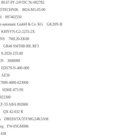
 BL67-PF-24VDC Nr:682782
TECHNIK 8824-M5-05.00
l 097402550
r-automatic GmbH & Co. KG GK20N-B
 KHNVN-G2-2233-2X
ENS 7ML20-EK00
ma GR40 SMT6B 00L RF3
8-2020-235.00
EN 3600089
 EDS79-N-400-000
AE50
7000-4080-623000
SDHE-073 0S
22300
KF-55 ABA 002606
r QX 42-032 R
th DREE0/5X/35YMG24K3AM
erg FW-05GM006
438