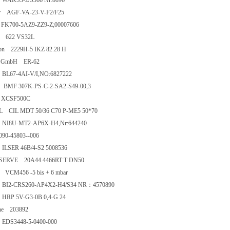
 WAKS3-2/S366 Nr:8096
er AGF-VA-23-V-F2/F25
FK700-5AZ9-ZZ9-Z;00007606
 622 VS32L
ron 2229H-5 IKZ 82.28 H
l GmbH ER-62
 BL67-4AI-V/I,NO:6827222
f BMF 307K-PS-C-2-SA2-S49-00,3
 XCSF500C
 CIL MDT 50/36 C70 P-ME5 50*70
 NI8U-MT2-AP6X-H4,Nr:644240
90-45803--006
ILSER 46B/4-S2 5008536
ERVE 20A44.4466RT T DN50
VCM456 -5 bis + 6 mbar
 BI2-CRS260-AP4X2-H4/S34 NR：4570890
HRP 5V-G3-0B 0,4-G 24
ine 203892
 EDS3448-5-0400-000