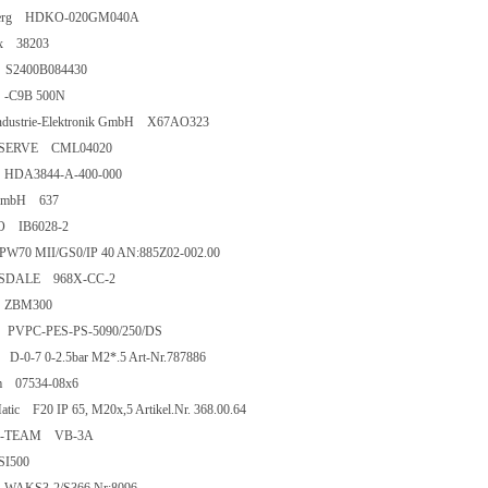
erg HDKO-020GM040A
ix 38203
s S2400B084430
-C9B 500N
dustrie-Elektronik GmbH X67AO323
SERVE CML04020
 HDA3844-A-400-000
GmbH 637
 IB6028-2
W70 MII/GS0/IP 40 AN:885Z02-002.00
SDALE 968X-CC-2
 ZBM300
PVPC-PES-PS-5090/250/DS
-0-7 0-2.5bar M2*.5 Art-Nr.787886
m 07534-08x6
atic F20 IP 65, M20x,5 Artikel.Nr. 368.00.64
D-TEAM VB-3A
I500