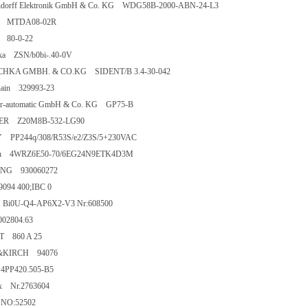
ndorff Elektronik GmbH & Co. KG WDG58B-2000-ABN-24-L3
r MTDA08-02R
80-0-22
ka ZSN/b0bi-.40-0V
HKA GMBH. & CO.KG SIDENT/B 3.4-30-042
hain 329993-23
r-automatic GmbH & Co. KG GP75-B
ER Z20M8B-532-LG90
 PP244q/308/R53S/e2/Z3S/5+230VAC
th 4WRZ6E50-70/6EG24N9ETK4D3M
NG 930060272
9094 400;IBC 0
 Bi0U-Q4-AP6X2-V3 Nr:608500
02804.63
 860 A 25
&KIRCH 94076
PP420.505-B5
x Nr.2763604
NO:52502