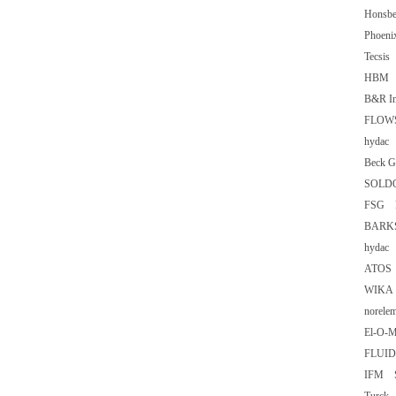
Honsb
Phoen
Tecsi
HBM 
B&R In
FLOW
hydac
Beck 
SOLDO
FSG P
BARK
hydac
ATOS 
WIKA D
norele
El-O-M
FLUI
IFM S