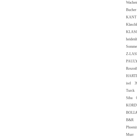
Wache
Buche
KANT 
Klasch
KLASC
heiden
Somme
Z-LAS
PAULY
Rexro
HARTI
isel 3
Turck
Siba 0
KORDT
BOLL
B&R 4
Phoeni
Murr 