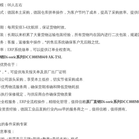
模：00人左右
式：德国本土采购，德国仓库拼单操作，为客户节约了成本，提高了采购效率。提供0
期：每周安排3-4次航班，保证货物时效。
包装：长期以来积累了大量货物运输包装经验，所有货物均在国内进行二次包装，规避
务：客服，返修集中操作，*的售后系统确保客户无后顾之忧。
率：ERP系统做单，可以提供订单全程查询。
Di-soric系列DCC008M04/0 AK-TSL
优势在于：
*，*，可提供海关报关单及原厂出厂证明
国公司源头采购，享受本土低价，切实节省采购成本
手优秀物流服务商，确保货期准确和降低货物耗损
格执行保修规定，与供应商合作确保货物质量
业全程服务，ERP全流程操作，精细化管理，值得信赖
原厂直销Di-soric系列DCC008M04
业资质经验，德国工业品直购行业内zui早的服务商之一，值得信赖，值得拥有。
边的备件采购专家
意事项：