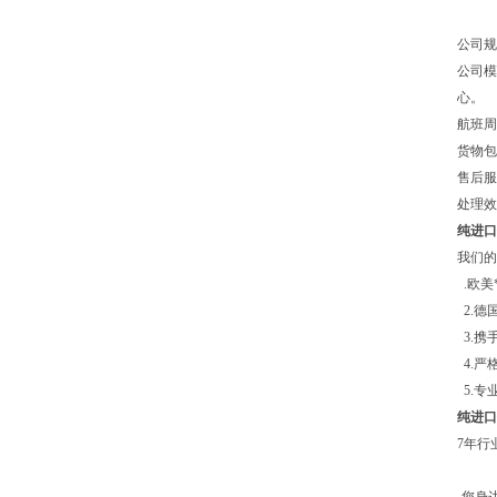
公司规
公司模
心。
航班周
货物
售后服
处理效
纯进口供
我们的
.欧美
2.德
3.携
4.严
5.专
纯进口供
7年行