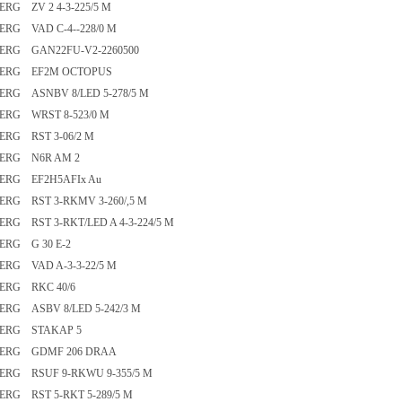
ERG ZV 2 4-3-225/5 M
ERG VAD C-4--228/0 M
ERG GAN22FU-V2-2260500
BERG EF2M OCTOPUS
ERG ASNBV 8/LED 5-278/5 M
ERG WRST 8-523/0 M
ERG RST 3-06/2 M
BERG N6R AM 2
ERG EF2H5AFIx Au
ERG RST 3-RKMV 3-260/,5 M
ERG RST 3-RKT/LED A 4-3-224/5 M
ERG G 30 E-2
ERG VAD A-3-3-22/5 M
ERG RKC 40/6
ERG ASBV 8/LED 5-242/3 M
BERG STAKAP 5
BERG GDMF 206 DRAA
ERG RSUF 9-RKWU 9-355/5 M
ERG RST 5-RKT 5-289/5 M