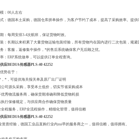
模：00人左右
式：德国本土采购，德国仓库拼单操作，为客户节约了成本，提高了采购效率。提供0
期：每周安排3-4次航班，保证货物时效。
包装：长期以来积累了大量货物运输包装经验，所有货物均在国内进行二次包装，规避
务：客服，返修集中操作，*的售后系统确保客户无后顾之忧。
率：ERP系统做单，可以提供订单全程查询。
应BEDIA传感器PLS-40 42252
优势在于：
*，*，可提供海关报关单及原厂出厂证明
国公司源头采购，享受本土低价，切实节省采购成本
手优秀物流服务商，确保货期准确和降低货物耗损
格执行保修规定，与供应商合作确保货物质量
业全程服务，ERP全流程操作，精细化管理，值得信赖
应BEDIA传感器PLS-40 42252
业资质经验，德国工业品直购行业内zui早的服务商之一，值得信赖，值得拥有。