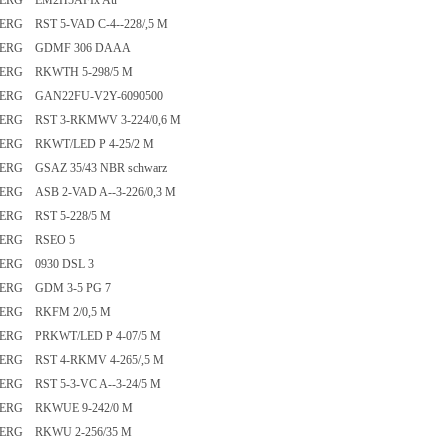
ERG EM2H5AFIx Au
ERG RST 5-VAD C-4--228/,5 M
BERG GDMF 306 DAAA
ERG RKWTH 5-298/5 M
ERG GAN22FU-V2Y-6090500
ERG RST 3-RKMWV 3-224/0,6 M
ERG RKWT/LED P 4-25/2 M
ERG GSAZ 35/43 NBR schwarz
ERG ASB 2-VAD A--3-226/0,3 M
ERG RST 5-228/5 M
BERG RSEO 5
ERG 0930 DSL 3
ERG GDM 3-5 PG 7
ERG RKFM 2/0,5 M
ERG PRKWT/LED P 4-07/5 M
ERG RST 4-RKMV 4-265/,5 M
ERG RST 5-3-VC A--3-24/5 M
ERG RKWUE 9-242/0 M
ERG RKWU 2-256/35 M