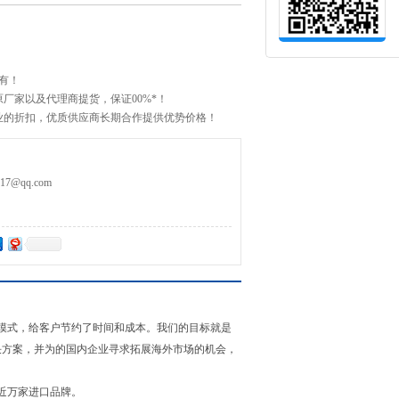
有！
厂家以及代理商提货，保证00%*！
业的折扣，优质供应商长期合作提供优势价格！
42252
7@qq.com
模式，给客户节约了时间和成本。我们的目标就是
决方案，并为的国内企业寻求拓展海外市场的机会，
。
近万家进口品牌。