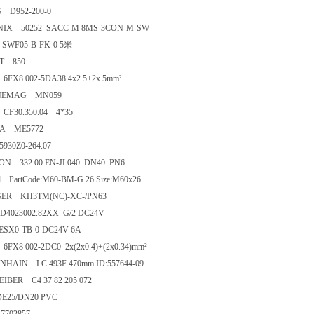
 D952-200-0
NIX 50252 SACC-M 8MS-3CON-M-SW
SWF05-B-FK-0 5米
T 850
6FX8 002-5DA38 4x2.5+2x.5mm²
EMAG MN059
CF30.350.04 4*35
A ME5772
930Z0-264.07
N 332 00 EN-JL040 DN40 PN6
d PartCode:M60-BM-G 26 Size:M60x26
GER KH3TM(NC)-XC-/PN63
4023002.82XX G/2 DC24V
SX0-TB-0-DC24V-6A
6FX8 002-2DC0 2x(2x0.4)+(2x0.34)mm²
NHAIN LC 493F 470mm ID:557644-09
IBER C4 37 82 205 072
E25/DN20 PVC