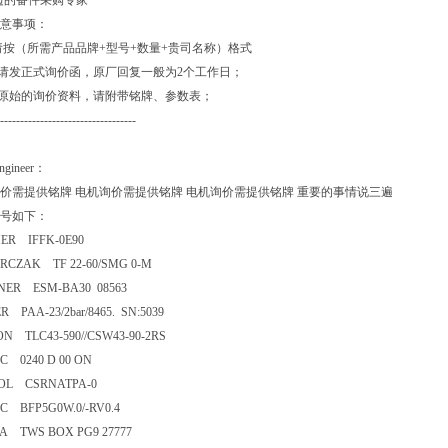
边的备件采购专家
意事项：
请按（所需产品品牌+型号+数量+贵司名称）格式
价请发正式询价函，原厂回复一般为2个工作日；
供原始的询价资料，请附带铭牌、参数表；
----------------------------------
Engineer：
价需提供铭牌 电机询价需提供铭牌 电机询价需提供铭牌 重要的事情说三遍
号如下：
ER IFFK-0E90
RCZAK TF 22-60/SMG 0-M
NER ESM-BA30 08563
R PAA-23/2bar/8465. SN:5039
N TLC43-590//CSW43-90-2RS
 0240 D 00 ON
OL CSRNATPA-0
 BFP5G0W.0/-RV0.4
A TWS BOX PG9 27777