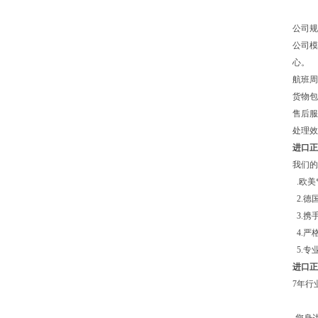
公司规
公司模
心。
航班周
货物
售后服
处理效
进口正品
我们的
.欧美
2.德
3.携
4.严
5.专
进口正品
7年行