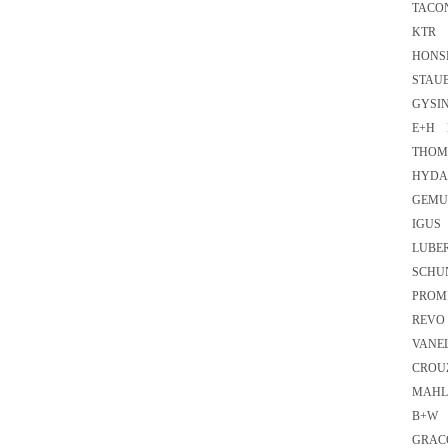
TACON
KTR R
HONS
STAUB
GYSIN
E+H 
THOMS
HYDAC
GEMU
IGUS 
LUBE
SCHUN
PROM
REVO 
VANEL
CROU
MAHL
B+W 
GRAC