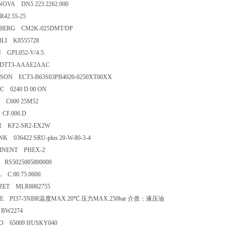
OVA DN5 223.2262.000
42.55-25
BERG CM2K-025DMT/DP
LI K8555728
 GPL052-V/4.5:
DTT3-AAAE2AAC
ON ECT3-B63S03PB4020-0250XT00XX
 0240 D 00 ON
 C600 25M52
CF.006.D
R KF2-SR2-EX2W
K 036422 SRU-plus 20-W-80-3-4
INENT PHEX-2
RS5025005800000
 C.00.75.0600.
ZET MLR8882755
E PI37-5NBR温度MAX.20℃ 压力MAX.250bar 介质：液压油
BW2274
O 65009 HUSKY040