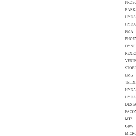
PROSO
BARKS
HYDA
HYDAC
PMA 
PHOEN
DYNE
REXR
VESTE
STOBE
EMG E
TELDI
HYDA
HYDAC
DEST
FACO
MTS 
GRW H
MICRO