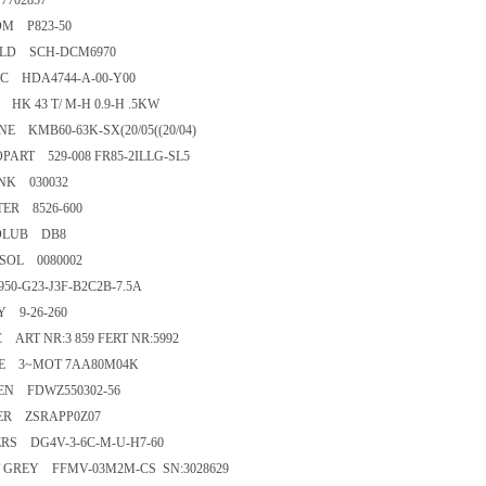
702857
OM P823-50
LD SCH-DCM6970
C HDA4744-A-00-Y00
HK 43 T/ M-H 0.9-H .5KW
E KMB60-63K-SX(20/05((20/04)
PART 529-008 FR85-2ILLG-SL5
NK 030032
ER 8526-600
LUB DB8
SOL 0080002
50-G23-J3F-B2C2B-7.5A
 9-26-260
 ART NR:3 859 FERT NR:5992
E 3~MOT 7AA80M04K
EN FDWZ550302-56
ER ZSRAPP0Z07
RS DG4V-3-6C-M-U-H7-60
 GREY FFMV-03M2M-CS SN:3028629