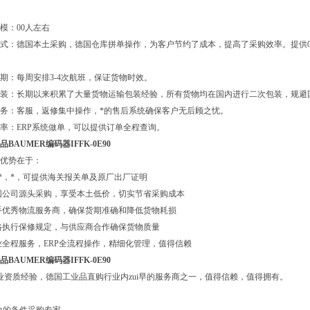
模：00人左右
式：德国本土采购，德国仓库拼单操作，为客户节约了成本，提高了采购效率。提供0
期：每周安排3-4次航班，保证货物时效。
包装：长期以来积累了大量货物运输包装经验，所有货物均在国内进行二次包装，规避
务：客服，返修集中操作，*的售后系统确保客户无后顾之忧。
率：ERP系统做单，可以提供订单全程查询。
BAUMER编码器IFFK-0E90
优势在于：
*，*，可提供海关报关单及原厂出厂证明
国公司源头采购，享受本土低价，切实节省采购成本
手优秀物流服务商，确保货期准确和降低货物耗损
格执行保修规定，与供应商合作确保货物质量
业全程服务，ERP全流程操作，精细化管理，值得信赖
BAUMER编码器IFFK-0E90
业资质经验，德国工业品直购行业内zui早的服务商之一，值得信赖，值得拥有。