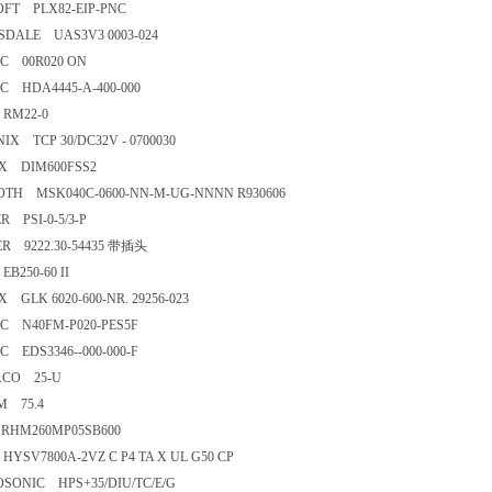
FT PLX82-EIP-PNC
DALE UAS3V3 0003-024
C 00R020 ON
 HDA4445-A-400-000
RM22-0
IX TCP 30/DC32V - 0700030
X DIM600FSS2
OTH MSK040C-0600-NN-M-UG-NNNN R930606
R PSI-0-5/3-P
R 9222.30-54435 带插头
B250-60 II
X GLK 6020-600-NR. 29256-023
C N40FM-P020-PES5F
 EDS3346--000-000-F
ACO 25-U
M 75.4
RHM260MP05SB600
YSV7800A-2VZ C P4 TA X UL G50 CP
SONIC HPS+35/DIU/TC/E/G