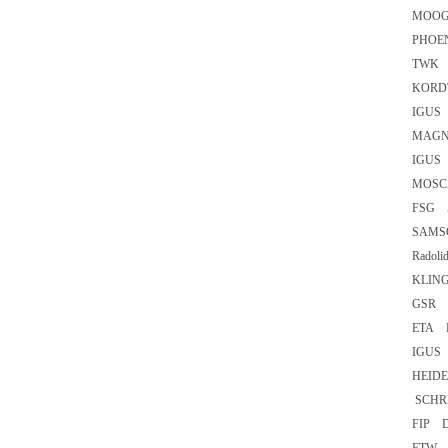
MOOG
PHOE
TWK 
KORD
IGUS 
MAGN
IGUS 
MOSC
FSG 5
SAMSO
Radoli
KLIN
GSR D
ETA E
IGUS 
HEIDE
SCHRE
FIP D