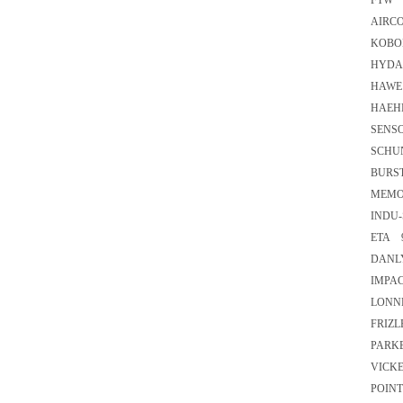
FTW 7
AIRC
KOBO
HYDA
HAWE 
HAEHN
SENSO
SCHU
BURST
MEMO
INDU-
ETA 9
DANLY
IMPAC
LONN
FRIZL
PARK
VICKE
POINT