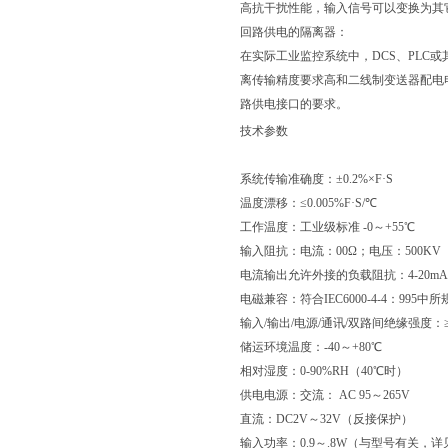
高抗干扰性能，输入信号可以变换为其
回路供电的隔离器：
在实际工业监控系统中，DCS、PL
离传输精度要求高和二线制变送器配电
路供电接口的要求。
技术参数
系统传输准确度：±0.2%×F·S
温度漂移：≤0.005%F·S/℃
工作温度：工业级标准 -0～+55℃
输入阻抗：电流：00Ω；电压：500KV
电流输出允许外接的负载阻抗：4-20mA输
电磁兼容：符合IEC6000-4-4：9
输入/输出/电源/通讯/双路间绝缘强度：≥5
储运环境温度：-40～+80℃
相对湿度：0-90%RH（40℃时）
供电电源：交流： AC 95～265V
直流：DC2V～32V（反接保护）
输入功率：0.9～.8W（与型号有关