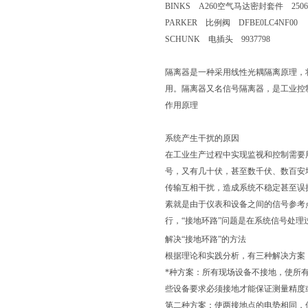
BINKS A260空气马达密封套件 250
PARKER 比例阀 DFBE0LC4NF00
SCHUNK 电插头 9937798
隔离器是一种采用线性光耦隔离原理，
用。隔离器又名信号隔离器，是工业控
作用原理
系统产生干扰的原因
在工业生产过程中实现监视和控制需要
号，又有几十伏，甚至数千伏、数百安
传输互相干扰，造成系统不稳定甚至误
素就是由于仪表和设备之间的信号参考
行，“接地环路”问题是在系统信号处理
解决“接地环路”的方法
根据理论和实践分析，有三种解决方案
*种方案：所有现场设备不接地，使所
些设备要求必须接地才能保证测量精度
第二种方案：使两接地点的电势相同，