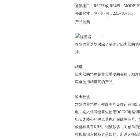
通讯接口：RS232 或 RS485，MOD
外形尺寸：宽×高×深：22.5×00×5mm
产品选购
隔离器
在隔离器选型时除了要确定隔离器的功
择。
精度
隔离器的精度是非常重要的参数，精度
应该选用精度高的产品。
输出纹波
对隔离器精度产生影响的参数还有输出
电，输入信号也要先使用DC/DC电
CPU为核心的隔离器也存在脉冲信号
般都有几百KHZ、谐波较多，对信号
模拟量输入模板更是如此。所以选择隔