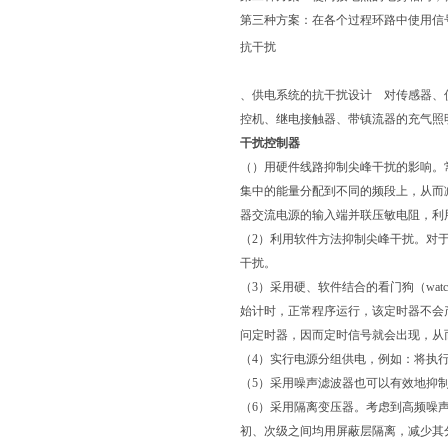
第三种方案：在各个过程环路中使用信
抗干扰
、供电系统的抗干扰设计 对传感器、
控机、继电接触器、带镇流器的充气照
干扰控制器
（）用硬件线路抑制尖峰干扰的影响。
集中的能量分配到不同的频段上，从而
器交流电源的输入端并联压敏电阻，利
（2）利用软件方法抑制尖峰干扰。对
干扰。
（3）采用硬、软件结合的看门狗（wa
始计时，正常程序运行，该定时器不会产生
问定时器，因而定时信号就会出现，从
（4）实行电源分组供电，例如：将执
（5）采用噪声滤波器也可以有效地抑
（6）采用隔离变压器。考虑到高频噪
初、次级之间均用屏蔽层隔离，减少其