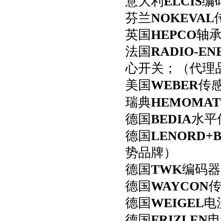
意大利
ELCIS
编
B+R贝加莱
芬兰
NOKEVAL
EMG易基安
英国
HEPCO
轴
WEBER韦博
法国
RADIO-EN
TWK编码器
心开关；（代理
美国
WEBER
传
瑞典
HEMOMAT
德国
BEDIA
水平
德国
LENORD+
势品牌）
德国
TWK
编码器
德国
WAYCON
德国
WEIGEL
电
德国
FRIZLEN
电