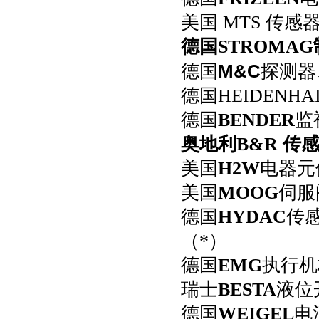
美国 MTS 传
德国STROMA
M&C
德国
探测器
德国HEIDENH
德国
BENDER
监
奥地利
B
&R 传
美国
H2W
电器元
美国
MOOG
伺服
德国
HYDAC
传
（*）
德国
EMG
执行机
瑞士
BESTA
液位
德国
WEIGEL
电