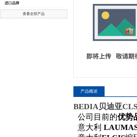
进口品牌
Kromer平衡器
查看全部产品
Baumer传感器
公司名称
RADIO-ENERGIE雷恩
FRIZLEN弗伦茨
ELCIS艾西斯
BEDIA贝迪亚
MOOG比例阀
BAUER保尔
产品概述
MAHLE马勒
KUBLER库伯勒
BEDIA贝迪亚CLS-5
PHOENIX菲尼克斯
公司目前的
优势
KOBOLD科宝
意大利
LAUMA
MTS传感器