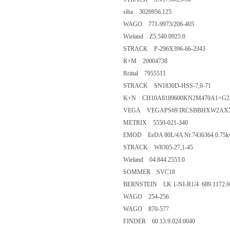
siba 3026956.125
WAGO 771-9973/206-405
Wieland Z5.540.0925.0
STRACK P-296X396-66-2343
R+M 20004738
Rrittal 7955511
STRACK SN1830D-HSS-7,0-71
K+N CH10A8189600KN2M470A1+G2
VEGA VEGAPS69.IRCSBBHXW2AX
METRIX 5550-021-340
EMOD EeDA 80L/4A Nr.7436364 0.75
STRACK W8305-27,1-45
Wieland 04.844.2553.0
SOMMER SVC18
BERNSTEIN LK 1-NI-R1/4 689.1172.0
WAGO 254-256
WAGO 870-577
FINDER 60.13.9.024.0040