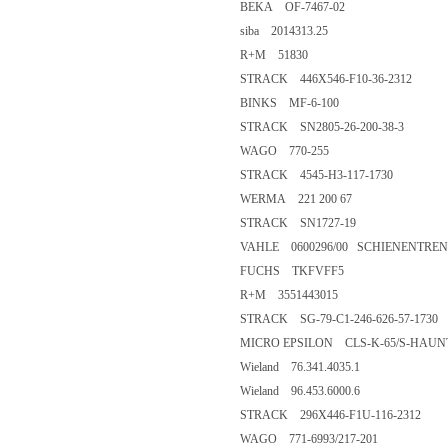
BEKA OF-7467-02
siba 2014313.25
R+M 51830
STRACK 446X546-F10-36-2312
BINKS MF-6-100
STRACK SN2805-26-200-38-3
WAGO 770-255
STRACK 4545-H3-117-1730
WERMA 221 200 67
STRACK SN1727-19
VAHLE 0600296/00 SCHIENENTREN
FUCHS TKFVFF5
R+M 3551443015
STRACK SG-79-C1-246-626-57-1730
MICRO EPSILON CLS-K-65/S-HAUNT
Wieland 76.341.4035.1
Wieland 96.453.6000.6
STRACK 296X446-F1U-116-2312
WAGO 771-6993/217-201