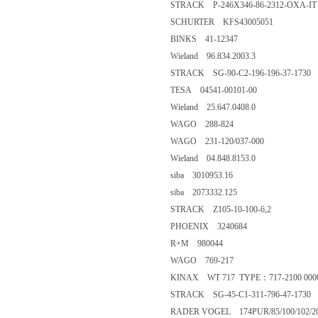
STRACK P-246X346-86-2312-OXA-IT
SCHURTER KFS43005051
BINKS 41-12347
Wieland 96.834.2003.3
STRACK SG-90-C2-196-196-37-1730
TESA 04541-00101-00
Wieland 25.647.0408.0
WAGO 288-824
WAGO 231-120/037-000
Wieland 04.848.8153.0
siba 3010953.16
siba 2073332.125
STRACK Z105-10-100-6,2
PHOENIX 3240684
R+M 980044
WAGO 769-217
KINAX WT 717 TYPE：717-2100 0000
STRACK SG-45-C1-311-796-47-1730
RADER VOGEL 174PUR/85/100/102/2