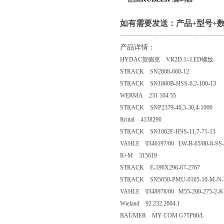
如有需要发送：产品+型号+数
-----------------------------------------
产品详情：
HYDAC贺德克 VR2D.1/-LED螺纹
STRACK SN2808-660-12
STRACK SN1860B-HSS-6,2-100-13
WERMA 231 104 55
STRACK SNP2379-40,3-30,4-1000
Rrittal 4138290
STRACK SN1862F-HSS-11,7-71-13
VAHLE 0346197/00 LW-B-65/80-8-SS-
R+M 315619
STRACK E-196X296-67-2767
STRACK SN5650-PMU-0165-10-M-N-
VAHLE 0348978/00 M55-200-275-2-K
Wieland 92.232.2604.1
BAUMER MY COM G75P80/L