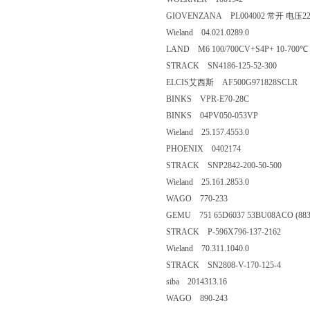
GIOVENZANA PL004002 常开 电压2
Wieland 04.021.0289.0
LAND M6 100/700CV+S4P+ 10-700℃ with 
STRACK SN4186-125-52-300
ELCIS艾西斯 AF500G971828SCLR
BINKS VPR-E70-28C
BINKS 04PV050-053VP
Wieland 25.157.4553.0
PHOENIX 0402174
STRACK SNP2842-200-50-500
Wieland 25.161.2853.0
WAGO 770-233
GEMU 751 65D6037 53BU08ACO (883
STRACK P-596X796-137-2162
Wieland 70.311.1040.0
STRACK SN2808-V-170-125-4
siba 2014313.16
WAGO 890-243