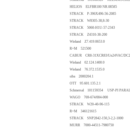
HELIOS ELFBR100 NR.08585
STRACK P-396X496-56-2085
STRACK W8305-38,8-30
STRACK 5060-H1U-57-2343
STRACK Z4310-38-200
Wieland Z7.419.0653.0
R+M 521500
CABUR CR8-31XCR83/Un24VAC/DC
Wieland 02.124.1400.0
Wieland 76.372.1535.0
siba 2000204.1
OTT 95.601.135.2.1
Schmersal 101159354 USP-PI PARA
WAGO 769-674/004-000
STRACK W20-40-96-115
R+M 346121615
STRACK SNP2842-150,3-2,2-1000
MURR 7000-44511-7980750