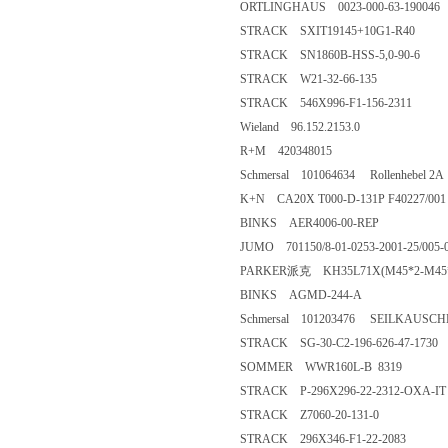
ORTLINGHAUS 0023-000-63-190046
STRACK SXIT19145+10G1-R40
STRACK SN1860B-HSS-5,0-90-6
STRACK W21-32-66-135
STRACK 546X996-F1-156-2311
Wieland 96.152.2153.0
R+M 420348015
Schmersal 101064634 Rollenhebel 2A
K+N CA20X T000-D-131P F40227/001
BINKS AER4006-00-REP
JUMO 701150/8-01-0253-2001-25/005-
PARKER派克 KH35L71X(M45*2-M45
BINKS AGMD-244-A
Schmersal 101203476 SEILKAUSCH
STRACK SG-30-C2-196-626-47-1730
SOMMER WWR160L-B 8319
STRACK P-296X296-22-2312-OXA-IT
STRACK Z7060-20-131-0
STRACK 296X346-F1-22-2083