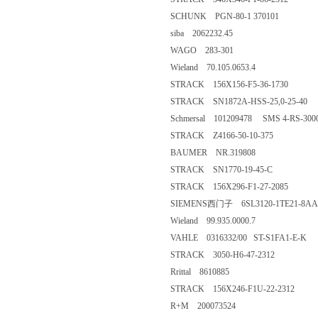
SCHUNK PGN-80-1 370101
siba 2062232.45
WAGO 283-301
Wieland 70.105.0653.4
STRACK 156X156-F5-36-1730
STRACK SN1872A-HSS-25,0-25-40
Schmersal 101209478 SMS 4-RS-300
STRACK Z4166-50-10-375
BAUMER NR.319808
STRACK SN1770-19-45-C
STRACK 156X296-F1-27-2085
SIEMENS西门子 6SL3120-1TE21-8AA
Wieland 99.935.0000.7
VAHLE 0316332/00 ST-S1FA1-E-K
STRACK 3050-H6-47-2312
Rrittal 8610885
STRACK 156X246-F1U-22-2312
R+M 200073524