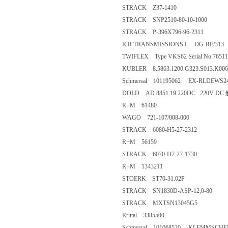
STRACK Z37-1410
STRACK SNP2510-80-10-1000
STRACK P-396X796-96-2311
R.R TRANSMISSIONS.L DG-RF/313
TWIFLEX Type VKS62 Serial No.765112
KUBLER 8.5863.1200.G323.S013.K006
Schmersal 101195062 EX-RLDEWS2
DOLD AD 8851.19.220DC 220V
R+M 61480
WAGO 721-107/008-000
STRACK 6080-H5-27-2312
R+M 56159
STRACK 6070-H7-27-1730
R+M 1343211
STOERK ST70-31.02P
STRACK SN1830D-ASP-12,0-80
STRACK MXTSN13045G5
Rrittal 3385500
Schmersal 101068520 KLEMMSCHEL