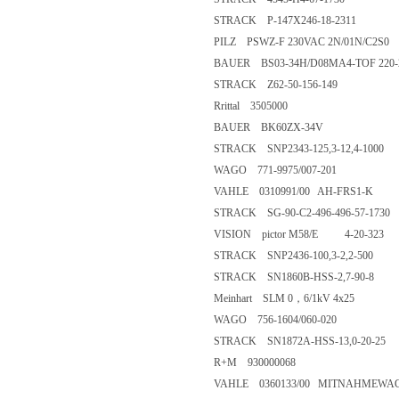
STRACK P-147X246-18-2311
PILZ PSWZ-F 230VAC 2N/01N/C2S0
BAUER BS03-34H/D08MA4-TOF 220-2
STRACK Z62-50-156-149
Rrittal 3505000
BAUER BK60ZX-34V
STRACK SNP2343-125,3-12,4-1000
WAGO 771-9975/007-201
VAHLE 0310991/00 AH-FRS1-K
STRACK SG-90-C2-496-496-57-1730
VISION pictor M58/E 4-20-323
STRACK SNP2436-100,3-2,2-500
STRACK SN1860B-HSS-2,7-90-8
Meinhart SLM 0，6/1kV 4x25
WAGO 756-1604/060-020
STRACK SN1872A-HSS-13,0-20-25
R+M 930000068
VAHLE 0360133/00 MITNAHMEWAGEN