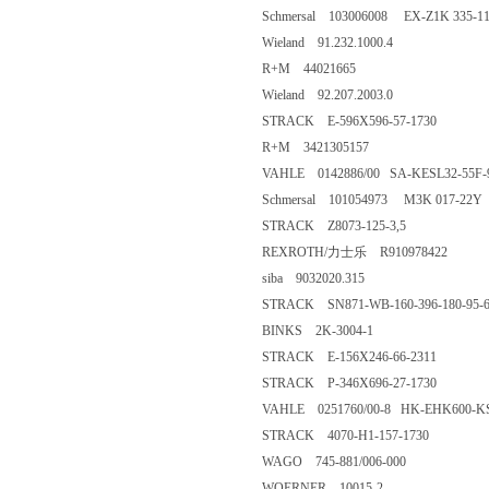
Schmersal 103006008 EX-Z1K 335-1
Wieland 91.232.1000.4
R+M 44021665
Wieland 92.207.2003.0
STRACK E-596X596-57-1730
R+M 3421305157
VAHLE 0142886/00 SA-KESL32-55F-9-
Schmersal 101054973 M3K 017-22Y
STRACK Z8073-125-3,5
REXROTH/力士乐 R910978422
siba 9032020.315
STRACK SN871-WB-160-396-180-95-6
BINKS 2K-3004-1
STRACK E-156X246-66-2311
STRACK P-346X696-27-1730
VAHLE 0251760/00-8 HK-EHK600-K
STRACK 4070-H1-157-1730
WAGO 745-881/006-000
WOERNER 10015-2