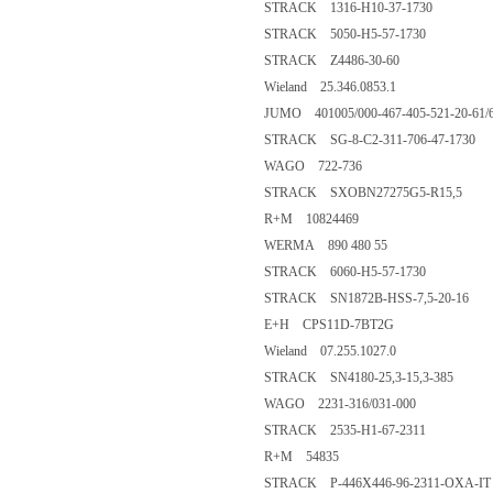
STRACK 1316-H10-37-1730
STRACK 5050-H5-57-1730
STRACK Z4486-30-60
Wieland 25.346.0853.1
JUMO 401005/000-467-405-521-20-61/
STRACK SG-8-C2-311-706-47-1730
WAGO 722-736
STRACK SXOBN27275G5-R15,5
R+M 10824469
WERMA 890 480 55
STRACK 6060-H5-57-1730
STRACK SN1872B-HSS-7,5-20-16
E+H CPS11D-7BT2G
Wieland 07.255.1027.0
STRACK SN4180-25,3-15,3-385
WAGO 2231-316/031-000
STRACK 2535-H1-67-2311
R+M 54835
STRACK P-446X446-96-2311-OXA-IT