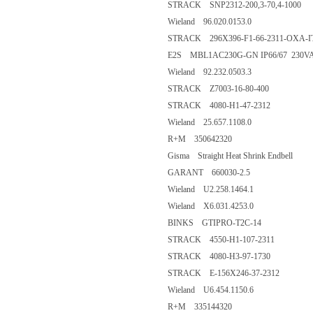
STRACK SNP2312-200,3-70,4-1000
Wieland 96.020.0153.0
STRACK 296X396-F1-66-2311-OXA-I
E2S MBL1AC230G-GN IP66/67 230VA
Wieland 92.232.0503.3
STRACK Z7003-16-80-400
STRACK 4080-H1-47-2312
Wieland 25.657.1108.0
R+M 350642320
Gisma Straight Heat Shrink Endbell
GARANT 660030-2.5
Wieland U2.258.1464.1
Wieland X6.031.4253.0
BINKS GTIPRO-T2C-14
STRACK 4550-H1-107-2311
STRACK 4080-H3-97-1730
STRACK E-156X246-37-2312
Wieland U6.454.1150.6
R+M 335144320