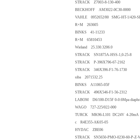
STRACK Z7003-8-130-400
BECKHOFF AM3022-0C30-0000
VAHLE 0952652/00 SMG-HT-1/420-S
R+M 263605
BINKS 41-11233
R+M 65810453
Wieland 25.330.3206.0
STRACK SN1875A-HSS-1,0-25-8
STRACK P-396X796-67-2162
STRACK 346X396-F1-76-1730
siba 2071532.25
BINKS A11065-05F
STRACK 496X546-F1-56-2312
LABOM D6/100-D15F 0-0.6Mpa diaphragm 
WAGO 727-225/022-000
TURCK MK96-L101 DC24V 4-20mA
c R4E355-AK05-05
HYDAC ZBE06
STRACK SN5650-PMO-0230-60-P-Z-