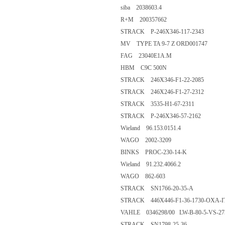
siba 2038603.4
R+M 200357662
STRACK P-246X346-117-2343
MV TYPE TA 9-7 Z ORD001747
FAG 23040E1A.M
HBM C9C 500N
STRACK 246X346-F1-22-2085
STRACK 246X246-F1-27-2312
STRACK 3535-H1-67-2311
STRACK P-246X346-57-2162
Wieland 96.153.0151.4
WAGO 2002-3209
BINKS PROC-230-14-K
Wieland 91.232.4066.2
WAGO 862-603
STRACK SN1766-20-35-A
STRACK 446X446-F1-36-1730-OXA-I
VAHLE 0346298/00 LW-B-80-5-VS-27
STRACK SN1798-25-36