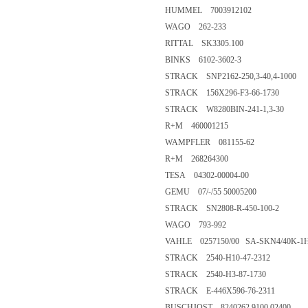
HUMMEL 7003912102
WAGO 262-233
RITTAL SK3305.100
BINKS 6102-3602-3
STRACK SNP2162-250,3-40,4-1000
STRACK 156X296-F3-66-1730
STRACK W8280BIN-241-1,3-30
R+M 460001215
WAMPFLER 081155-62
R+M 268264300
TESA 04302-00004-00
GEMU 07/-/55 50005200
STRACK SN2808-R-450-100-2
WAGO 793-992
VAHLE 0257150/00 SA-SKN4/40K-1H
STRACK 2540-H10-47-2312
STRACK 2540-H3-87-1730
STRACK E-446X596-76-2311
BUSCHJOST 8240262.9100.02400