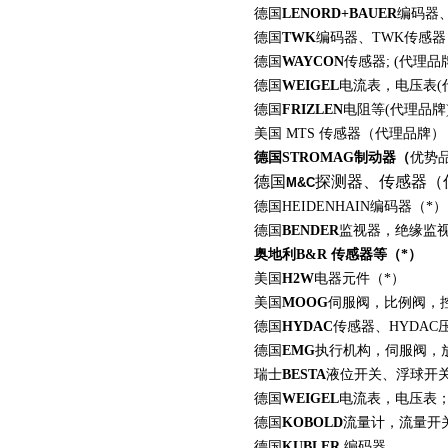
德国
LENORD+BAUER
编码器
德国
TWK
编码器、
TWK
传感器
德国
WAYCON
传感器
; (
代理品
德国
WEIGEL
电流表，电压表
(
德国
FRIZLEN
电阻等
(
代理品牌
美国 MTS 传感器（代理品牌）
德国STROMAG制动器（
优势
德国
探测器、传感器（
M&C
德国HEIDENHAIN编码器（*）
德国
BENDER
监视器，绝缘监视
奥地利
B
&R 传感器等（*）
美国
H2W
电器元件（*）
美国
MOOG
伺服阀，比例阀，
德国
HYDAC
传感器、
HYDAC
德国
EMG
执行机构，伺服阀，
瑞士
BESTA
液位开关、浮球开
德国
WEIGEL
电流表，电压表
德国
KOBOLD
流量计，流量开
德国
KUBLER
编码器