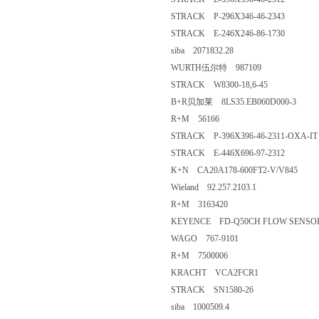
STRACK P-296X346-46-2343
STRACK E-246X246-86-1730
siba 2071832.28
WURTH伍尔特 987109
STRACK W8300-18,6-45
B+R贝加莱 8LS35.EB060D000-3
R+M 56166
STRACK P-396X396-46-2311-OXA-IT
STRACK E-446X696-97-2312
K+N CA20A178-600FT2-V/V845
Wieland 92.257.2103.1
R+M 3163420
KEYENCE FD-Q50CH FLOW SENSO
WAGO 767-9101
R+M 7500006
KRACHT VCA2FCR1
STRACK SN1580-26
siba 1000509.4