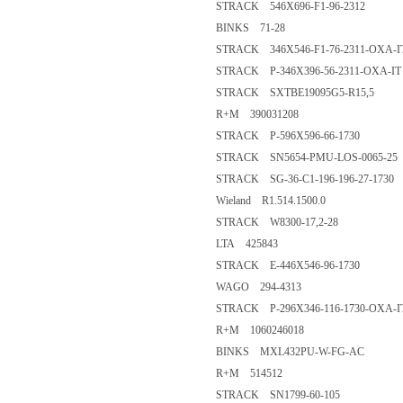
STRACK 546X696-F1-96-2312
BINKS 71-28
STRACK 346X546-F1-76-2311-OXA-I
STRACK P-346X396-56-2311-OXA-IT
STRACK SXTBE19095G5-R15,5
R+M 390031208
STRACK P-596X596-66-1730
STRACK SN5654-PMU-LOS-0065-25
STRACK SG-36-C1-196-196-27-1730
Wieland R1.514.1500.0
STRACK W8300-17,2-28
LTA 425843
STRACK E-446X546-96-1730
WAGO 294-4313
STRACK P-296X346-116-1730-OXA-I
R+M 1060246018
BINKS MXL432PU-W-FG-AC
R+M 514512
STRACK SN1799-60-105