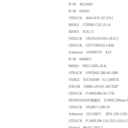
R+M 46210447
R+M 658331
STRACK 4045-H1U-87-2312
BINKS GTIPRO-T2C-D-14
BINKS JGX-13
STRACK SXISX19145G1-R15,5
STRACK SXTT19055G1-R40
Schmersal 101006578 ELF
R+M 6440055
BINKS PRO-250N-28-K
STRACK SNP2842-200-40-1000
VAHLE 0315410/00 S2-1200T-K
JOKAB JSBR4 24VDC 847.0587
STRACK P-696X696-56-1730
HEIDENHAIN海德汉 LF485C200mm 63
STRACK SN2807-1200-50
Schmersal 101120671 BNS 250-11ZG
STRACK P-246X396-116-2312-OXA-I
Wieland 96.021.2053.1