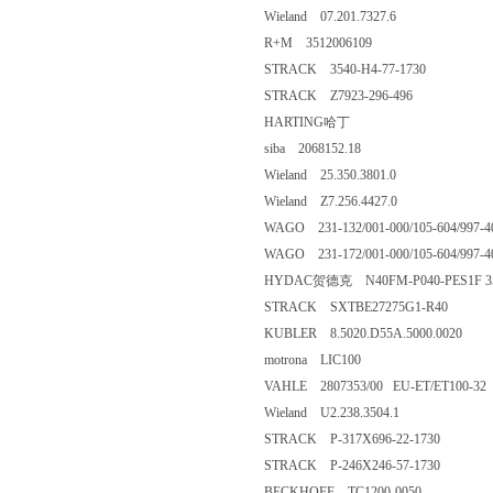
Wieland 07.201.7327.6
R+M 3512006109
STRACK 3540-H4-77-1730
STRACK Z7923-296-496
HARTING哈丁
siba 2068152.18
Wieland 25.350.3801.0
Wieland Z7.256.4427.0
WAGO 231-132/001-000/105-604/997-4
WAGO 231-172/001-000/105-604/997-4
HYDAC贺德克 N40FM-P040-PES1F 35
STRACK SXTBE27275G1-R40
KUBLER 8.5020.D55A.5000.0020
motrona LIC100
VAHLE 2807353/00 EU-ET/ET100-32
Wieland U2.238.3504.1
STRACK P-317X696-22-1730
STRACK P-246X246-57-1730
BECKHOFF TC1200-0050