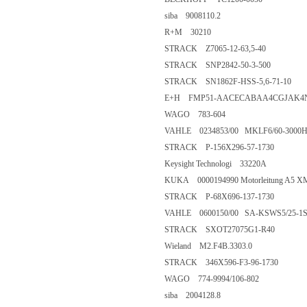
siba 9008110.2
R+M 30210
STRACK Z7065-12-63,5-40
STRACK SNP2842-50-3-500
STRACK SN1862F-HSS-5,6-71-10
E+H FMP51-AACECABAA4CGJA
WAGO 783-604
VAHLE 0234853/00 MKLF6/60-3000
STRACK P-156X296-57-1730
Keysight Technologi 33220A
KUKA 0000194990 Motorleitung A5 X
STRACK P-68X696-137-1730
VAHLE 0600150/00 SA-KSWS5/25-1S
STRACK SXOT27075G1-R40
Wieland M2.F4B.3303.0
STRACK 346X596-F3-96-1730
WAGO 774-9994/106-802
siba 2004128.8