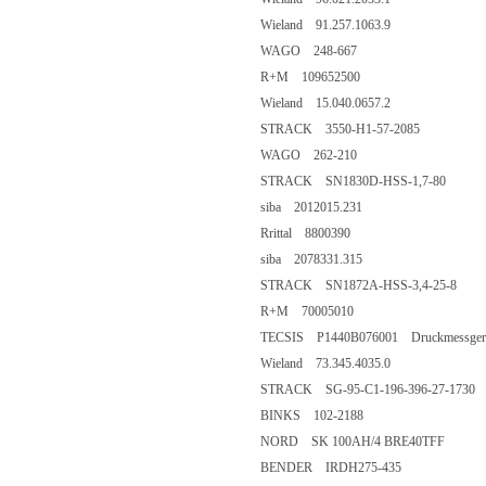
Wieland 91.257.1063.9
WAGO 248-667
R+M 109652500
Wieland 15.040.0657.2
STRACK 3550-H1-57-2085
WAGO 262-210
STRACK SN1830D-HSS-1,7-80
siba 2012015.231
Rrittal 8800390
siba 2078331.315
STRACK SN1872A-HSS-3,4-25-8
R+M 70005010
TECSIS P1440B076001 Druckmessgerät 0
Wieland 73.345.4035.0
STRACK SG-95-C1-196-396-27-1730
BINKS 102-2188
NORD SK 100AH/4 BRE40TFF
BENDER IRDH275-435