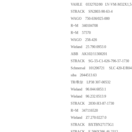
VAHLE 0332702/00 LV-VM-M32X1,5
STRACK SN2803-90-63-4
WAGO 750-636/025-000
R+M 340104708
R+M 57570
WAGO 258-426
Wieland 25.790.0953.0
ABB AK102/11300201
STRACK SG-55-C1-626-796-57-1730
Schmersal 101206721 SLC 420-E/R04
siba 2044513.63
TR/帝尔 LP38 307-00532
Wieland 96.044.6053.1
Wieland 96.232.0513.9
STRACK 2030-H3-87-1730
R+M 347116520
Wieland Z7.270.0227.0
STRACK BXTBN27175G1
STRACK E-596X596-46-2312