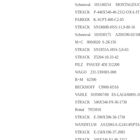
Schmersal 101149214 MONTAGESATZ
STRACK P-446X546-46-2312-OXA-IT
PARKER K-SCPT-400-C2-05
STRACK SN1860B-HSS-11,9-80-16
Schmersal 101030175 AZM190-02/1
M+C 90S0020 S-2K150
STRACK SN1855A-HSS-5,0-63
STRACK Z5204-10-33-42
PILZ PSSUEF 4DI 312200
WAGO 231-539/001-000
R+M 62590
BECKHOFF C9900-H516
VAHLE 0195067/00 ES-LAL6/60HS-10
STRACK 546X546-F9-36-1730
Rrittal 7955910
STRACK E-596X596-36-1730
WANDFLUH AS32061A-G241/4NPTA
STRACK E-156X196-37-2085
STRACK 346X346-F1-86-2312