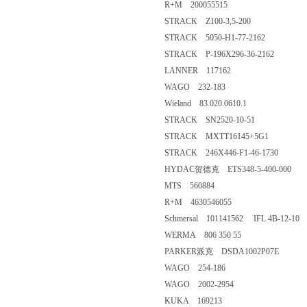
R+M 200055515
STRACK Z100-3,5-200
STRACK 5050-H1-77-2162
STRACK P-196X296-36-2162
LANNER 117162
WAGO 232-183
Wieland 83.020.0610.1
STRACK SN2520-10-51
STRACK MXTT16145+5G1
STRACK 246X446-F1-46-1730
HYDAC贺德克 ETS348-5-400-000
MTS 560884
R+M 4630546055
Schmersal 101141562 IFL 4B-12-10
WERMA 806 350 55
PARKER派克 DSDA1002P07E
WAGO 254-186
WAGO 2002-2954
KUKA 169213