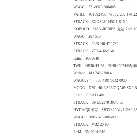
WAGO 771-9973/206-605
VAHLE 0316924/00 WST2-250-170-22
STRACK SXOSL16145G1-R15,5
KOBOLD MAN-RF76B6 充油G1/2 100
WAGO 267-510
STRACK 5050-H6-47-1730
STRACK Z7074-18-91-0
Rrittal 9673648
TWK OE30-4/UM，与H84.597446配套
Wieland M1.745.7500.4
WAGO万可 756-4101/0042-0030
MOOG D791-4046/S25JOQA6VSX2-B
PLUS PISA11.401
STRACK SNEG2379-300,5-60
HYDAC贺德克 SB330-20AL/112A9-3
WAGO 2092-1402/005-000
STRACK W32-20-86
R+M 35420144310