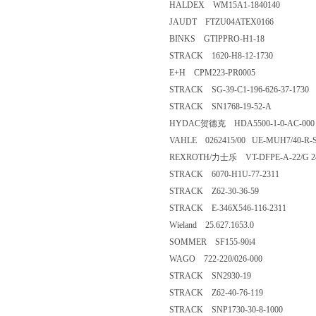
HALDEX WM15A1-1840140
JAUDT FTZU04ATEX0166
BINKS GTIPPRO-H1-18
STRACK 1620-H8-12-1730
E+H CPM223-PR0005
STRACK SG-39-C1-196-626-37-1730
STRACK SN1768-19-52-A
HYDAC贺德克 HDA5500-1-0-AC-000
VAHLE 0262415/00 UE-MUH7/40-R-S
REXROTH/力士乐 VT-DFPE-A-22/G 24K
STRACK 6070-H1U-77-2311
STRACK Z62-30-36-59
STRACK E-346X546-116-2311
Wieland 25.627.1653.0
SOMMER SF155-90i4
WAGO 722-220/026-000
STRACK SN2930-19
STRACK Z62-40-76-119
STRACK SNP1730-30-8-1000