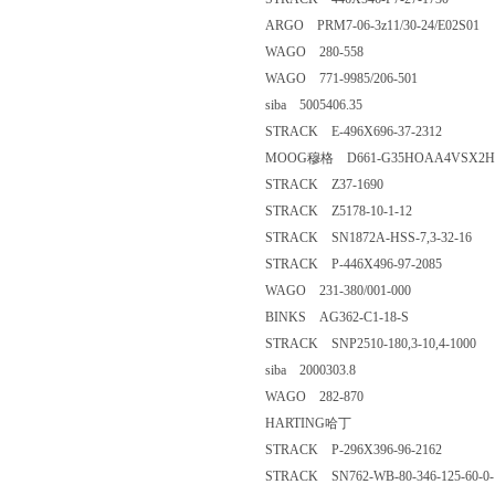
ARGO PRM7-06-3z11/30-24/E02S01
WAGO 280-558
WAGO 771-9985/206-501
siba 5005406.35
STRACK E-496X696-37-2312
MOOG穆格 D661-G35HOAA4VSX2
STRACK Z37-1690
STRACK Z5178-10-1-12
STRACK SN1872A-HSS-7,3-32-16
STRACK P-446X496-97-2085
WAGO 231-380/001-000
BINKS AG362-C1-18-S
STRACK SNP2510-180,3-10,4-1000
siba 2000303.8
WAGO 282-870
HARTING哈丁
STRACK P-296X396-96-2162
STRACK SN762-WB-80-346-125-60-0-