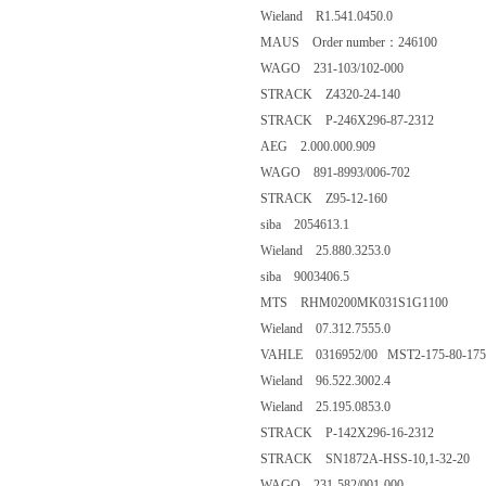
Wieland R1.541.0450.0
MAUS Order number：246100
WAGO 231-103/102-000
STRACK Z4320-24-140
STRACK P-246X296-87-2312
AEG 2.000.000.909
WAGO 891-8993/006-702
STRACK Z95-12-160
siba 2054613.1
Wieland 25.880.3253.0
siba 9003406.5
MTS RHM0200MK031S1G1100
Wieland 07.312.7555.0
VAHLE 0316952/00 MST2-175-80-175
Wieland 96.522.3002.4
Wieland 25.195.0853.0
STRACK P-142X296-16-2312
STRACK SN1872A-HSS-10,1-32-20
WAGO 231-582/001-000