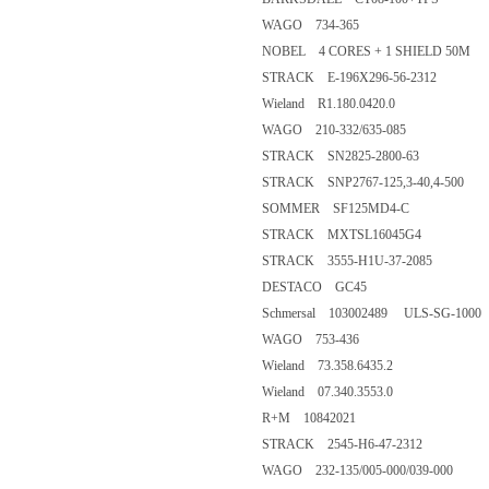
WAGO 734-365
NOBEL 4 CORES + 1 SHIELD 50M
STRACK E-196X296-56-2312
Wieland R1.180.0420.0
WAGO 210-332/635-085
STRACK SN2825-2800-63
STRACK SNP2767-125,3-40,4-500
SOMMER SF125MD4-C
STRACK MXTSL16045G4
STRACK 3555-H1U-37-2085
DESTACO GC45
Schmersal 103002489 ULS-SG-1000
WAGO 753-436
Wieland 73.358.6435.2
Wieland 07.340.3553.0
R+M 10842021
STRACK 2545-H6-47-2312
WAGO 232-135/005-000/039-000