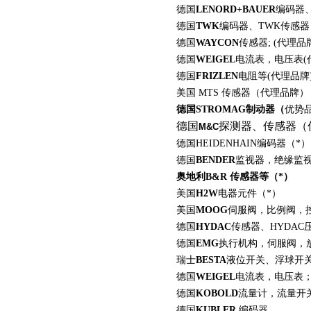
德国
LENORD+BAUER
编码器
德国
TWK
编码器、
TWK
传感器
德国
WAYCON
传感器
; (
代理品
德国
WEIGEL
电流表，电压表
(
德国
FRIZLEN
电阻等
(
代理品牌
美国 MTS 传感器（代理品牌）
德国STROMAG制动器（
优势
德国
探测器、传感器（
M&C
德国HEIDENHAIN编码器（*）
德国
BENDER
监视器，绝缘监视
奥地利
B
&R 传感器等（*）
美国
H2W
电器元件（*）
美国
MOOG
伺服阀，比例阀，
德国
HYDAC
传感器、
HYDAC
德国
EMG
执行机构，伺服阀，
瑞士
BESTA
液位开关、浮球开
德国
WEIGEL
电流表，电压表
德国
KOBOLD
流量计，流量开
德国
KUBLER
编码器