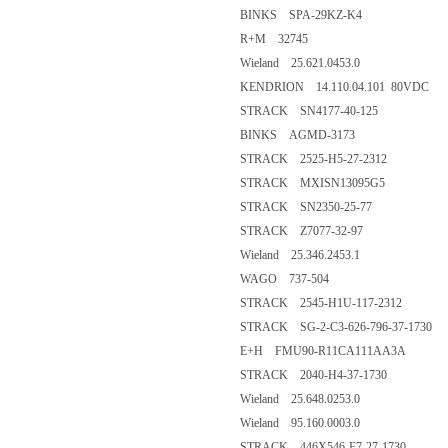
BINKS SPA-29KZ-K4
R+M 32745
Wieland 25.621.0453.0
KENDRION 14.110.04.101 80VDC
STRACK SN4177-40-125
BINKS AGMD-3173
STRACK 2525-H5-27-2312
STRACK MXISN13095G5
STRACK SN2350-25-77
STRACK Z7077-32-97
Wieland 25.346.2453.1
WAGO 737-504
STRACK 2545-H1U-117-2312
STRACK SG-2-C3-626-796-37-1730
E+H FMU90-R11CA111AA3A
STRACK 2040-H4-37-1730
Wieland 25.648.0253.0
Wieland 95.160.0003.0
STRACK 446X546-F7-27-1730