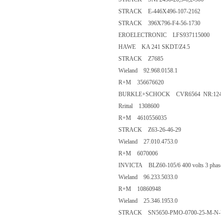
STRACK E-446X496-107-2162
STRACK 396X796-F4-56-1730
EROELECTRONIC LFS937115000
HAWE KA 241 SKDT/Z4.5
STRACK Z7685
Wieland 92.968.0158.1
R+M 356676620
BURKLE+SCHOCK CVR6564 NR:124
Rrittal 1308600
R+M 4610556035
STRACK Z63-26-46-29
Wieland 27.010.4753.0
R+M 6070006
INVICTA BLZ60-105/6 400 volts 3 phas
Wieland 96.233.5033.0
R+M 10860948
Wieland 25.346.1953.0
STRACK SN5650-PMO-0700-25-M-N-