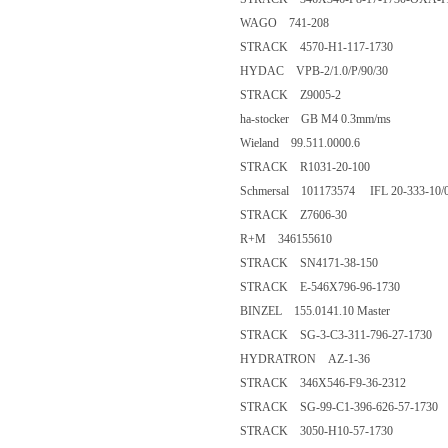
WAGO 741-208
STRACK 4570-H1-117-1730
HYDAC VPB-2/1.0/P/90/30
STRACK Z9005-2
ha-stocker GB M4 0.3mm/ms
Wieland 99.511.0000.6
STRACK R1031-20-100
Schmersal 101173574 IFL 20-333-10/
STRACK Z7606-30
R+M 346155610
STRACK SN4171-38-150
STRACK E-546X796-96-1730
BINZEL 155.0141.10 Master
STRACK SG-3-C3-311-796-27-1730
HYDRATRON AZ-1-36
STRACK 346X546-F9-36-2312
STRACK SG-99-C1-396-626-57-1730
STRACK 3050-H10-57-1730