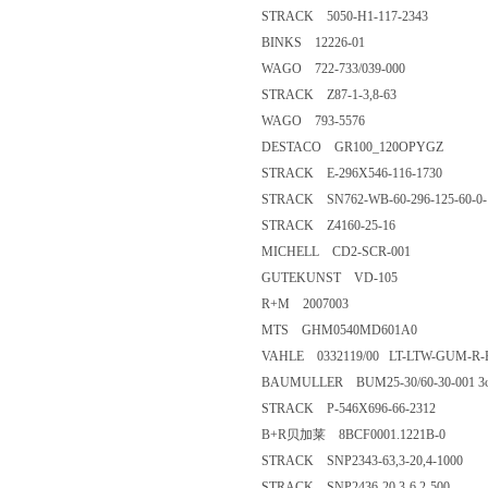
STRACK 5050-H1-117-2343
BINKS 12226-01
WAGO 722-733/039-000
STRACK Z87-1-3,8-63
WAGO 793-5576
DESTACO GR100_120OPYGZ
STRACK E-296X546-116-1730
STRACK SN762-WB-60-296-125-60-0-
STRACK Z4160-25-16
MICHELL CD2-SCR-001
GUTEKUNST VD-105
R+M 2007003
MTS GHM0540MD601A0
VAHLE 0332119/00 LT-LTW-GUM-R-
BAUMULLER BUM25-30/60-30-001 3
STRACK P-546X696-66-2312
B+R贝加莱 8BCF0001.1221B-0
STRACK SNP2343-63,3-20,4-1000
STRACK SNP2436-20,3-6,2-500