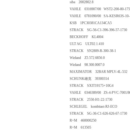
siba 2002802.8
VAHLE 0316907/00 WST2-200-80-175
VAHLE 0781090/00 SA-KESR63S-10-1
KSB 1PC30381CA134CA5
STRACK SG-56-C1-396-396-57-1730
BECKHOFF KL4004
ULT AG ULT02.1.410
STRACK SN2809-R-300-38-1
Wieland Z5.572.6856.0
Wieland 98.300.0007.0
MAXIMATOR 32BAR MPLV-4L-532
SCHUNK雄克 39300314
STRACK SXIT19175+10G4
VAHLE 0346389/00 ZS-4-PVC-7001/8
STRACK 2550-H1-22-1730
SCHLEGEL kombitast-RJ-ECO
STRACK SG-36-C1-626-626-67-1730
R+M 460000250
R+M 613505