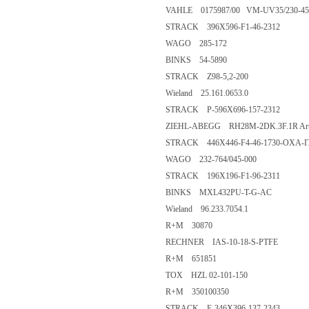
VAHLE 0175987/00 VM-UV35/230-4
STRACK 396X596-F1-46-2312
WAGO 285-172
BINKS 54-5890
STRACK Z98-5,2-200
Wieland 25.161.0653.0
STRACK P-596X696-157-2312
ZIEHL-ABEGG RH28M-2DK.3F.1R Art
STRACK 446X446-F4-46-1730-OXA-I
WAGO 232-764/045-000
STRACK 196X196-F1-96-2311
BINKS MXL432PU-T-G-AC
Wieland 96.233.7054.1
R+M 30870
RECHNER IAS-10-18-S-PTFE
R+M 651851
TOX HZL 02-101-150
R+M 350100350
STRACK E-346X396-137-2343