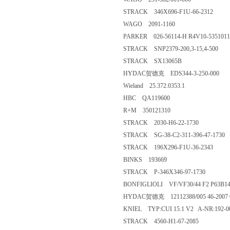
STRACK 346X696-F1U-66-2312
WAGO 2091-1160
PARKER 026-56114-H R4V10-535101
STRACK SNP2379-200,3-15,4-500
STRACK SX13065B
HYDAC贺德克 EDS344-3-250-000
Wieland 25.372.0353.1
HBC QA119600
R+M 350121310
STRACK 2030-H6-22-1730
STRACK SG-38-C2-311-396-47-1730
STRACK 196X296-F1U-36-2343
BINKS 193669
STRACK P-346X346-97-1730
BONFIGLIOLI VF/VF30/44 F2 P63B1
HYDAC贺德克 12112388/005 46-2007 OK
KNIEL TYP:CUI 15.1 V2 A-NR:192-00
STRACK 4560-H1-67-2085