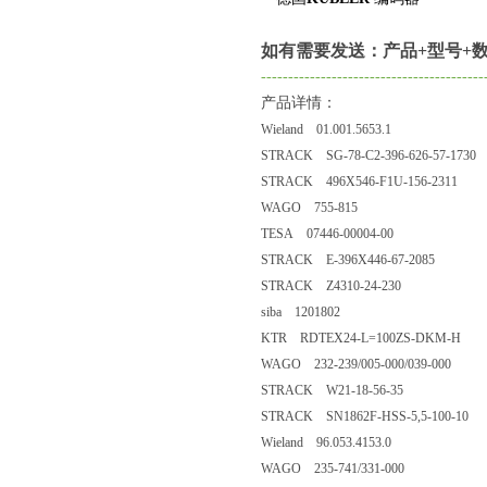
如有需要发送：产品+型号+数
-----------------------------------------
产品详情：
Wieland 01.001.5653.1
STRACK SG-78-C2-396-626-57-1730
STRACK 496X546-F1U-156-2311
WAGO 755-815
TESA 07446-00004-00
STRACK E-396X446-67-2085
STRACK Z4310-24-230
siba 1201802
KTR RDTEX24-L=100ZS-DKM-H
WAGO 232-239/005-000/039-000
STRACK W21-18-56-35
STRACK SN1862F-HSS-5,5-100-10
Wieland 96.053.4153.0
WAGO 235-741/331-000