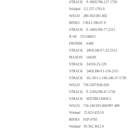
STRACK P-396X796-127-1730
Wieland U2.257.1765.9
WAGO 280-502/281-602
BINKS CBA2-590-07-P
STRACK E-346X396-77-2311
R+M 351146615
FROMM A480
STRACK 296X546-F7-22-2312
MAXON 144291
STRACK Z4310-25-120
STRACK 246X396-F1-116-2311
STRACK SG-59-C1-196-246-37-1730
WAGO 756-5507/030-020
STRACK P-218X296-47-1730
STRACK MXTBE13045G1
WAGO 734-146/105-604/997-408
Wieland 25.623.4353.0
BINKS FEP-0705
Wieland 05.562.3612.0