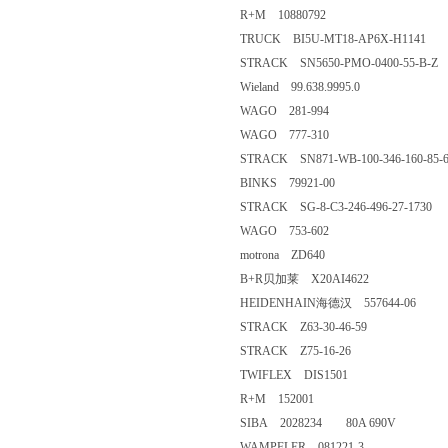
R+M 10880792
TRUCK BI5U-MT18-AP6X-H1141
STRACK SN5650-PMO-0400-55-B-Z
Wieland 99.638.9995.0
WAGO 281-994
WAGO 777-310
STRACK SN871-WB-100-346-160-85-6
BINKS 79921-00
STRACK SG-8-C3-246-496-27-1730
WAGO 753-602
motrona ZD640
B+R贝加莱 X20AI4622
HEIDENHAIN海德汉 557644-06
STRACK Z63-30-46-59
STRACK Z75-16-26
TWIFLEX DIS1501
R+M 152001
SIBA 2028234 80A 690V
WAMPFLER 081221-3