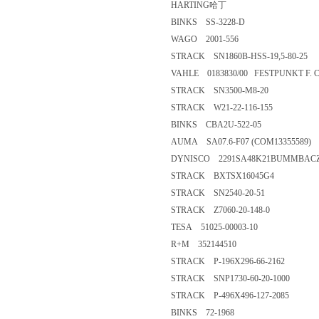
HARTING哈丁
BINKS SS-3228-D
WAGO 2001-556
STRACK SN1860B-HSS-19,5-80-25
VAHLE 0183830/00 FESTPUNKT F. CU
STRACK SN3500-M8-20
STRACK W21-22-116-155
BINKS CBA2U-522-05
AUMA SA07.6-F07 (COM13355589)
DYNISCO 2291SA48K21BUMMBAC
STRACK BXTSX16045G4
STRACK SN2540-20-51
STRACK Z7060-20-148-0
TESA 51025-00003-10
R+M 352144510
STRACK P-196X296-66-2162
STRACK SNP1730-60-20-1000
STRACK P-496X496-127-2085
BINKS 72-1968