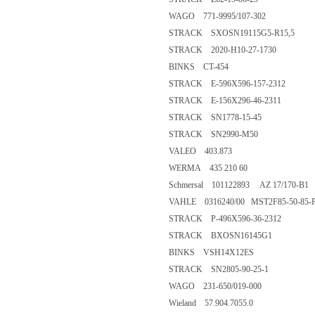
WAGO 771-9995/107-302
STRACK SXOSN19115G5-R15,5
STRACK 2020-H10-27-1730
BINKS CT-454
STRACK E-596X596-157-2312
STRACK E-156X296-46-2311
STRACK SN1778-15-45
STRACK SN2990-M50
VALEO 403.873
WERMA 435 210 60
Schmersal 101122893 AZ 17/170-B1
VAHLE 0316240/00 MST2F85-50-85-
STRACK P-496X596-36-2312
STRACK BXOSN16145G1
BINKS VSH14X12ES
STRACK SN2805-90-25-1
WAGO 231-650/019-000
Wieland 57.904.7055.0