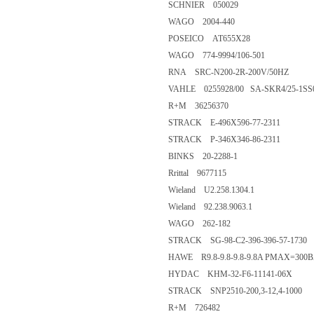
SCHNIER 050029
WAGO 2004-440
POSEICO AT655X28
WAGO 774-9994/106-501
RNA SRC-N200-2R-200V/50HZ
VAHLE 0255928/00 SA-SKR4/25-1SS0
R+M 36256370
STRACK E-496X596-77-2311
STRACK P-346X346-86-2311
BINKS 20-2288-1
Rrittal 9677115
Wieland U2.258.1304.1
Wieland 92.238.9063.1
WAGO 262-182
STRACK SG-98-C2-396-396-57-1730
HAWE R9.8-9.8-9.8-9.8A PMAX=300
HYDAC KHM-32-F6-11141-06X
STRACK SNP2510-200,3-12,4-1000
R+M 726482