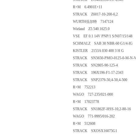
R+M 6.4901E+11
STRACK Z6017-10-200-6,2
WURTH伍尔特 7147124
Wieland Z5.540.1625.0
VSE EF 0.1 14V PNP/1 S/N07/15/148
SCHMALZ SAB 30 NBR-60 G1/4-IG
KISTLER 2153A 030 400 3 H G
STRACK SN5650-PMO-0125-0-M-N-
STRACK SN2805-90-125-4
STRACK 196X196-F1-17-2343
STRACK SNP2379-50,4-50,4-500
R+M 752213
WAGO 727-235/021-000
R+M 17023778
STRACK SN1862F-HSS-10,2-80-16
WAGO 771-9995/016-202
R+M 512608
STRACK SXOSX16075G1