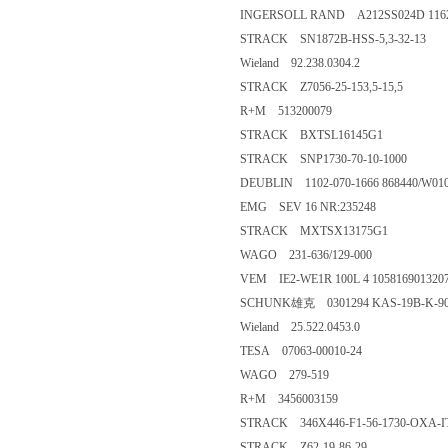
INGERSOLL RAND A212SS024D 116
STRACK SN1872B-HSS-5,3-32-13
Wieland 92.238.0304.2
STRACK Z7056-25-153,5-15,5
R+M 513200079
STRACK BXTSL16145G1
STRACK SNP1730-70-10-1000
DEUBLIN 1102-070-1666 868440/W01
EMG SEV 16 NR:235248
STRACK MXTSX13175G1
WAGO 231-636/129-000
VEM IE2-WE1R 100L 4 105816901320
SCHUNK雄克 0301294 KAS-19B-K-90
Wieland 25.522.0453.0
TESA 07063-00010-24
WAGO 279-519
R+M 3456003159
STRACK 346X446-F1-56-1730-OXA-I
STRACK Z62-19-86-29