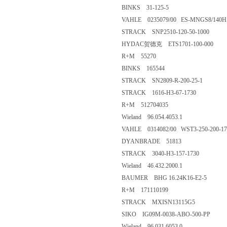
BINKS 31-125-5
VAHLE 0235079/00 ES-MNGS8/140H
STRACK SNP2510-120-50-1000
HYDAC贺德克 ETS1701-100-000
R+M 55270
BINKS 165544
STRACK SN2809-R-200-25-1
STRACK 1616-H3-67-1730
R+M 512704035
Wieland 96.054.4053.1
VAHLE 0314082/00 WST3-250-200-17
DYANBRADE 51813
STRACK 3040-H3-157-1730
Wieland 46.432.2000.1
BAUMER BHG 16.24K16-E2-5
R+M 171110199
STRACK MXISN13115G5
SIKO IG09M-0038-ABO-500-PP
Wieland 96.031.6053.0