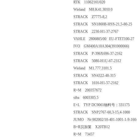
RTK 11062161/020
Wieland M8.K41.3010.0
STRACK Z7775-8,2
STRACK SN1860B-HSS-21,5-80-25
STRACK 2230-H1-37-2767
VAHLE 2806805/00 EU-FTET100-27
IVO GM400A10A304(391000066)
STRACK P-396X696-37-2162
STRACK 5080-H1U-67-2312
Wieland M1.777.3101.5
STRACK SN4322-48-315
STRACK 1616-H1-57-2162
R+M 200357672
siba 6003305.5
E+L TYP DC9061物料号：331175
STRACK SNP2767-60,3-15,4-1000
JUMO Nr:902002/10-401-1001-1-9-160
B+R贝加莱 X20TB12
R+M 73457