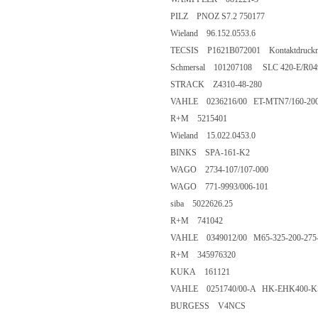
PILZ PNOZ S7.2 750177
Wieland 96.152.0553.6
TECSIS P1621B072001 Kontaktdruckmess
Schmersal 101207108 SLC 420-E/R04
STRACK Z4310-48-280
VAHLE 0236216/00 ET-MTN7/160-200
R+M 5215401
Wieland 15.022.0453.0
BINKS SPA-161-K2
WAGO 2734-107/107-000
WAGO 771-9993/006-101
siba 5022626.25
R+M 741042
VAHLE 0349012/00 M65-325-200-275
R+M 345976320
KUKA 161121
VAHLE 0251740/00-A HK-EHK400-
BURGESS V4NCS