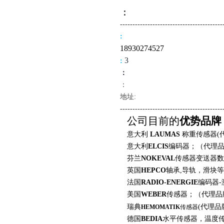
：
-------------------------------------
----
:
18
930274527
3
:
：
：
地址:
--------------------------------------
---
公司目前的
优势品牌
意大利
LAUMAS
称重传感器
(
意大利
ELCIS
编码器；（代理
芬兰
NOKEVAL
传感器变送器数
英国
HEPCO
轴承
,
导轨，滑块等
法国
RADIO-ENERGIE
编码器
-
美国
WEBER
传感器；（代理品
瑞典
(
代理品
HEMOMATIK
传感器
德国
BEDIA
水平传感器，温度