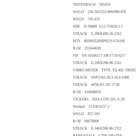
TIEFENBACH 501859
WAGO 256-502/333-009/999-950
WAGO 745-635
HBE D-58809 A12-753026.1.1
STRACK E-396X496-56-2162
MTS RHM0320MP051S1G6100
R+M 351644630
FIP SN:14106117 100 F7/10 Q17
STRACK E-296X296-96-2162
VIBRO-METER TYPE: TQ 402 ORDER NO
STRACK SNP2343-20,3-16,4-1000
STRACK 4050-H1-107-1730
R+M 410040010
VICKERS EHA-CON-201-A-20
Wieland 15.030.0257.2
WAGO 857-303
R+M 98678000
STRACK E-346X596-96-2312
BARKSDALE CT08-100+TFS