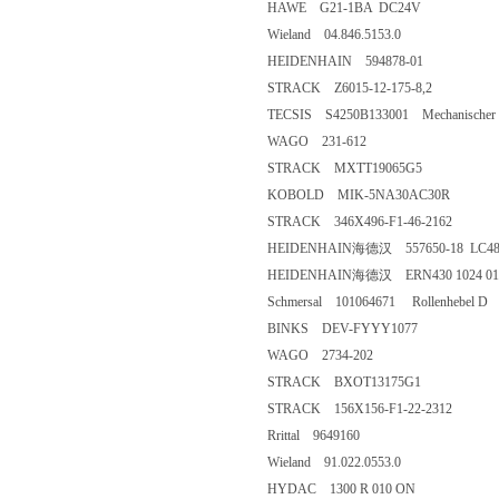
HAWE G21-1BA DC24V
Wieland 04.846.5153.0
HEIDENHAIN 594878-01
STRACK Z6015-12-175-8,2
TECSIS S4250B133001 Mechanischer Dru
WAGO 231-612
STRACK MXTT19065G5
KOBOLD MIK-5NA30AC30R
STRACK 346X496-F1-46-2162
HEIDENHAIN海德汉 557650-18 LC48
HEIDENHAIN海德汉 ERN430 1024 01-
Schmersal 101064671 Rollenhebel D
BINKS DEV-FYYY1077
WAGO 2734-202
STRACK BXOT13175G1
STRACK 156X156-F1-22-2312
Rrittal 9649160
Wieland 91.022.0553.0
HYDAC 1300 R 010 ON