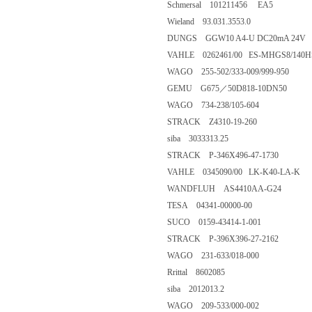
Schmersal 101211456 EA5
Wieland 93.031.3553.0
DUNGS GGW10 A4-U DC20mA 24V
VAHLE 0262461/00 ES-MHGS8/140H
WAGO 255-502/333-009/999-950
GEMU G675／50D818-10DN50
WAGO 734-238/105-604
STRACK Z4310-19-260
siba 3033313.25
STRACK P-346X496-47-1730
VAHLE 0345090/00 LK-K40-LA-K
WANDFLUH AS4410AA-G24
TESA 04341-00000-00
SUCO 0159-43414-1-001
STRACK P-396X396-27-2162
WAGO 231-633/018-000
Rrittal 8602085
siba 2012013.2
WAGO 209-533/000-002