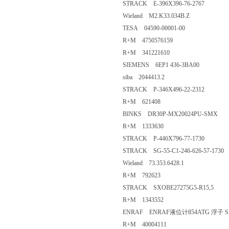
STRACK E-396X396-76-2767
Wieland M2.K33.034B.Z
TESA 04590-00001-00
R+M 4750576159
R+M 341221610
SIEMENS 6EP1 436-3BA00
siba 2044413.2
STRACK P-346X496-22-2312
R+M 621408
BINKS DR30P-MX20024PU-SMX
R+M 1333630
STRACK P-446X796-77-1730
STRACK SG-55-C1-246-626-57-1730
Wieland 73.353.6428.1
R+M 792623
STRACK SXOBE27275G5-R15,5
R+M 1343552
ENRAF ENRAF液位计854ATG 浮子 SN:
R+M 40004111