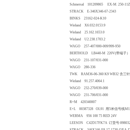
Schmersal 101209865 EX-M. 250-11Z-
STRACK E-346X346-67-2343
BINKS 23162-024-K10
Wieland X6.032.0153.9
Wieland 25.162.1653.0
Wieland U2.238.1703.2
WAGO 257-407/000-009/999-950
BERTHOLD LB440-M 220V(带端子）
WAGO 231-107/031-000
WAGO 280-336
TWK RAM36-06-360 K9 WB32 含三
Wieland 91.257.4064.1
WAGO 232-270/039-000
WAGO 231-706/031-000
R+M 420340007
E+L 00387328 OL91 用5米信号线M1
WERMA 956 100 75 RED 24V
LEESON C42D17FK7A 订货号:098032
STRACK 346X346-F8-17-1730-OXA-I