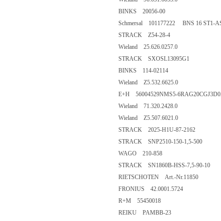
BINKS 20056-00
Schmersal 101177222 BNS 16 ST1-A
STRACK Z54-28-4
Wieland 25.626.0257.0
STRACK SXOSL13095G1
BINKS 114-02114
Wieland Z5.532.6625.0
E+H 56004529NMS5-6RAG20CGJ3D
Wieland 71.320.2428.0
Wieland Z5.507.6021.0
STRACK 2025-H1U-87-2162
STRACK SNP2510-150-1,5-500
WAGO 210-858
STRACK SN1860B-HSS-7,5-90-10
RIETSCHOTEN Art.-Nr.11850
FRONIUS 42.0001.5724
R+M 55450018
REIKU PAMBB-23