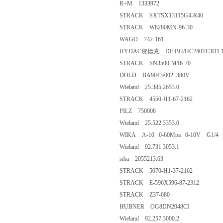
R+M 1333972
STRACK SXTSX13115G4-R40
STRACK W8280MN-96-30
WAGO 742-161
HYDAC贺德克 DF BH/HC240TE3D1.1/
STRACK SN3500-M16-70
DOLD BA9043/002 380V
Wieland 25.385.2653.0
STRACK 4550-H1-67-2162
PILZ 750008
Wieland 25.522.3353.0
WIKA A-10 0-60Mpa 0-10V G1/4
Wieland 92.731.3053.1
siba 2055213.63
STRACK 5070-H1-37-2162
STRACK E-596X596-87-2312
STRACK Z37-680
HUBNER OG8DN2048CI
Wieland 92.257.3000.2