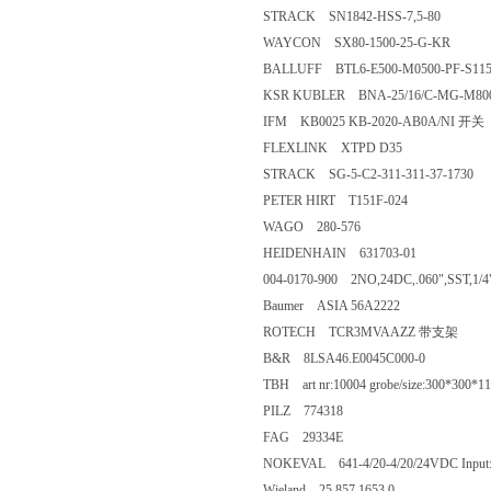
STRACK SN1842-HSS-7,5-80
WAYCON SX80-1500-25-G-KR
BALLUFF BTL6-E500-M0500-PF-S11
KSR KUBLER BNA-25/16/C-MG-M800
IFM KB0025 KB-2020-AB0A/NI 开关
FLEXLINK XTPD D35
STRACK SG-5-C2-311-311-37-1730
PETER HIRT T151F-024
WAGO 280-576
HEIDENHAIN 631703-01
004-0170-900 2NO,24DC,.060",SST,1/4
Baumer ASIA 56A2222
ROTECH TCR3MVAAZZ 带支架
B&R 8LSA46.E0045C000-0
TBH art nr:10004 grobe/size:300*300*
PILZ 774318
FAG 29334E
NOKEVAL 641-4/20-4/20/24VDC Inpu
Wieland 25.857.1653.0