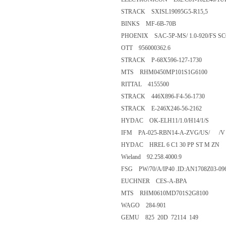
STRACK SXISL19095G5-R15,5
BINKS MF-6B-70B
PHOENIX SAC-5P-MS/ 1.0-920/FS SCO
OTT 956000362.6
STRACK P-68X596-127-1730
MTS RHM0450MP101S1G6100
RITTAL 4155500
STRACK 446X896-F4-56-1730
STRACK E-246X246-56-2162
HYDAC OK-ELH11/1.0/H14/1/S
IFM PA-025-RBN14-A-ZVG/US/ /V
HYDAC HREL 6 C1 30 PP ST M ZN
Wieland 92.258.4000.9
FSG PW/70/A/IP40 .ID:AN1708Z03-096
EUCHNER CES-A-BPA
MTS RHM0610MD701S2G8100
WAGO 284-901
GEMU 825 20D 72114 149