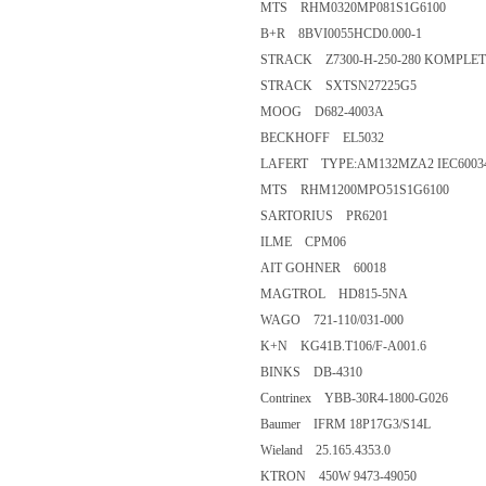
MTS RHM0320MP081S1G6100
B+R 8BVI0055HCD0.000-1
STRACK Z7300-H-250-280 KOMPLE
STRACK SXTSN27225G5
MOOG D682-4003A
BECKHOFF EL5032
LAFERT TYPE:AM132MZA2 IEC60034
MTS RHM1200MPO51S1G6100
SARTORIUS PR6201
ILME CPM06
AIT GOHNER 60018
MAGTROL HD815-5NA
WAGO 721-110/031-000
K+N KG41B.T106/F-A001.6
BINKS DB-4310
Contrinex YBB-30R4-1800-G026
Baumer IFRM 18P17G3/S14L
Wieland 25.165.4353.0
KTRON 450W 9473-49050