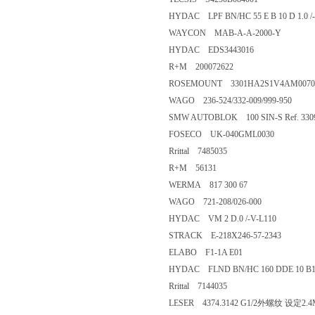
HYDAC LPF BN/HC 55 E B 10 D 1.0 /
WAYCON MAB-A-A-2000-Y
HYDAC EDS3443016
R+M 200072622
ROSEMOUNT 3301HA2S1V4AM007
WAGO 236-524/332-009/999-950
SMW AUTOBLOK 100 SIN-S Ref. 330
FOSECO UK-040GML0030
Rrittal 7485035
R+M 56131
WERMA 817 300 67
WAGO 721-208/026-000
HYDAC VM 2 D.0 /-V-L110
STRACK E-218X246-57-2343
ELABO F1-1A E01
HYDAC FLND BN/HC 160 DDE 10 B1
Rrittal 7144035
LESER 4374.3142 G1/2外螺纹 设定2.4M