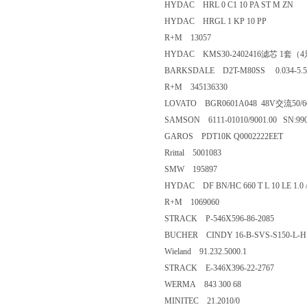
HYDAC HRL 0 C1 10 PA ST M ZN
HYDAC HRGL 1 KP 10 PP
R+M 13057
HYDAC KMS30-2402416滤芯 1套
BARKSDALE D2T-M80SS 0.034-5.
R+M 345136330
LOVATO BGR0601A048 48V交流50/6
SAMSON 6111-01010/9001.00 SN:99
GAROS PDT10K Q0002222EET
Rrittal 5001083
SMW 195897
HYDAC DF BN/HC 660 T L 10 LE 1.0 
R+M 1069060
STRACK P-546X596-86-2085
BUCHER CINDY 16-B-SVS-S150-L-H12
Wieland 91.232.5000.1
STRACK E-346X396-22-2767
WERMA 843 300 68
MINITEC 21.2010/0