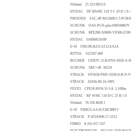
Wieland 25.323.0853.0
HYDAC DF BN/HC 110 T C 10 D 1.0 /
PHOENIX SAC-4P-M12MR/1.5-PUR/M1
SCHUNK OAS-PGN-plus1000308879
SCHUNK RPE200-X0800-Y0500-Z100-
HYDAC 0160MG010P
E+H FMU90-R21CA112AA3A
RITTAL SZ2507.400
BUCHER CINDY 12-B-PNS-S020-A-H1
SCHUNK SRU+40 36224
STRACK SN5650-PMU-0330-0-B-N-V
STRACK Z4166-80-16-1005
FESTO CPE18-M1H-5J-1/4 2-10Bar
HYDAC RF W/HC 110 D C 25 B 1.0
Wieland 76.350.4028.1
E+H FMR53-AAACCBCBRVJ
STRACK P-455X696-17-2312
FIBRO 8-161-017-167
ELECTRONICON E62.C81-102E40/1UF