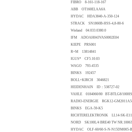
FIBRO 8-161-118-167
ABB OT160ELAA6A
HYDAC HDA3840-A-350-124
STRACK SN1860B-HSS-4,8-80-6
Wieland 04.033.0380.0
IFM ADOAH043VAS0002E04
KIEPE PRS001
R+M 13814841
IGUS* CF5.10.03
WAGO 793-4535
BINKS 192457
BOLL+KIRCH 3046821
HEIDENHAIN ID：538727-02
VAHLE 0184060/00 BT-BTLG8/100HS
RADIO-ENERGIE RGK12-GM2011A5
BINKS EGA-59-K5
RICHTERELEKTRONIK LL14-SK-E11
NORD SK100L/4 BRE40 TW NR.10063
HYDAC OLF-60/60-S-N-N15DM005-