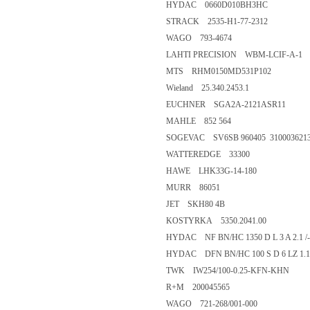
HYDAC 0660D010BH3HC
STRACK 2535-H1-77-2312
WAGO 793-4674
LAHTI PRECISION WBM-LCIF-A-1
MTS RHM0150MD531P102
Wieland 25.340.2453.1
EUCHNER SGA2A-2121ASR11
MAHLE 852 564
SOGEVAC SV6SB 960405 310003621
WATTEREDGE 33300
HAWE LHK33G-14-180
MURR 86051
JET SKH80 4B
KOSTYRKA 5350.2041.00
HYDAC NF BN/HC 1350 D L 3 A 2.1 /
HYDAC DFN BN/HC 100 S D 6 LZ 1.1 
TWK IW254/100-0.25-KFN-KHN
R+M 200045565
WAGO 721-268/001-000