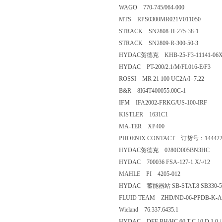
WAGO 770-745/064-000
MTS RPS0300MR021V011050
STRACK SN2808-H-275-38-1
STRACK SN2809-R-300-50-3
HYDAC贺德克 KHB-25-F3-11141-06
HYDAC PT-200/2.1/M/FL016-E/F3
ROSSI MR 21 100 UC2A/I=7.22
B&R 8I64T400055.00C-1
IFM IFA2002-FRKG/US-100-IRF
KISTLER 1631C1
MA-TER XP400
PHOENIX CONTACT 订货号：144422
HYDAC贺德克 0280D005BN3HC
HYDAC 700036 FSA-127-1.X/-/12
MAHLE PI 4205-012
HYDAC 蓄能器站 SB-STAT.8 SB330-50
FLUID TEAM ZHD/ND-06-PPDB-K-A
Wieland 76.337.6435.1
HYDAC DFF BH/HC 60 T C 10 D 1.0 /