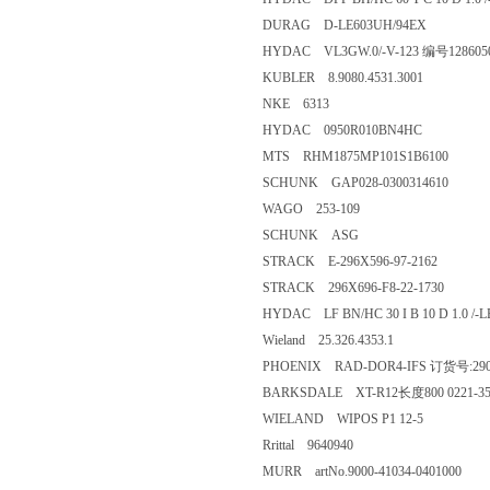
DURAG D-LE603UH/94EX
HYDAC VL3GW.0/-V-123 编号128605
KUBLER 8.9080.4531.3001
NKE 6313
HYDAC 0950R010BN4HC
MTS RHM1875MP101S1B6100
SCHUNK GAP028-0300314610
WAGO 253-109
SCHUNK ASG
STRACK E-296X596-97-2162
STRACK 296X696-F8-22-1730
HYDAC LF BN/HC 30 I B 10 D 1.0 /-
Wieland 25.326.4353.1
PHOENIX RAD-DOR4-IFS 订货号:290
BARKSDALE XT-R12长度800 0221-35
WIELAND WIPOS P1 12-5
Rrittal 9640940
MURR artNo.9000-41034-0401000