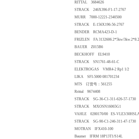
RITTAL 3684626
STRACK 246X396-F1-17-2767
MURR 7000-12221-2340500
STRACK E-156X196-56-2767
BENDER RCMA423-D-1
FRIZLEN FA 3132606.2*5kw/3kw.2*8.
BAUER Z015B6
BECKHOFF EL9410
STRACK SN1761-48-61-C
ELEKTROGAS VMR4-2 Rp1 1/2
LIKA SFI-5000 081701234
MTS 订货号：561255
Rrittal 9674408
STRACK SG-36-C1-311-626-57-1730
STRACK MXOSN16065G1
VAHLE 0280170/00 ES-VLE3/30HSL
STRACK SG-90-C1-246-311-47-1730
MOTRAN IFX410-100
Baumer IFRM 18P13T1/S14L