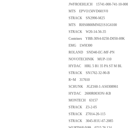
JWFROEHLICH 15741-000-741-10-000
MTS EPVO150VD601V0
STRACK SN2990-M25
MTS RHS0800MN021S1G6100
STRACK W20-14-56-35
Contrinex YBB-30S4-0250-D050-69K
EMG LWH300
ROLAND SND40-EC-MF-PN
NOVOTECHNIK MUP-110
HYDAC HRL 5 B1 35 PA ST M BL
STRACK SN1762-32-90-B
R+M 317610
SCHUNK JGZ160-1-AS0308961
HYDAC 2600R003ON/-KB
MONTECH 63157
STRACK Z3-2-05
STRACK Z7014-20-115
STRACK 3045-H1U-67-2085
WURTH伍尔特 0715 76 124