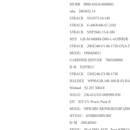
MURR 9000-41034-0000001
siba 2063032.14
STRACK SN1973-14-140
STRACK E-446X446-67-2162
STRACK SNP2842-15-8-500
MTS GH-M-0600M-D60-1-AO序列号
STRACK 296X346-F1-96-1730-OXA-I
MOOG D684Z4011
GARDNER DENVER 7063260000
B+R X20TB12
STRACK 156X246-F3-96-1730
HALDEX WP09A2B-160-160-R-03-BA-
Wieland 92.207.5064.8
WAGO 236-612/332-009/999-950
EIT EIT UV Power Puck II
MOOG HPR18B1 RKP063KD28F2Z00 
HYDAC 0330R010BN3HC
R+M 200140503
MOOG Mod D061-9320 Type JO9KOAM4