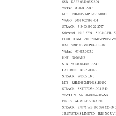
SSB DAPE-0350.06222.00
Wieland 83.020.0220.3
MTS RHM0150MP051S1G8100
WAGO 2061-602/998-404
STRACK P-346X496-22-2767
Schmersal 101216730 SLC440-ER-153
FLUID TEAM ZHD/ND-06-PPDB-L-W
IFM SDR14DGXFPKG/US-100
Wieland 07.413.5453.0
KNF N026ANE
S+B VCS09614AKEBZ40
CATTRON BT923-00075
STRACK W8305-0,6-6
MTS RHM0885MP101S1B6100
STRACK SXIT27225+10G1-R40
WAYCON SX120-4000-420A-SA
BINKS AGMD-TESTKARTE
STRACK SN771-WB-160-396-125-60-0
J.B.SYSTEMS LIMITED IRIS 500 UV I