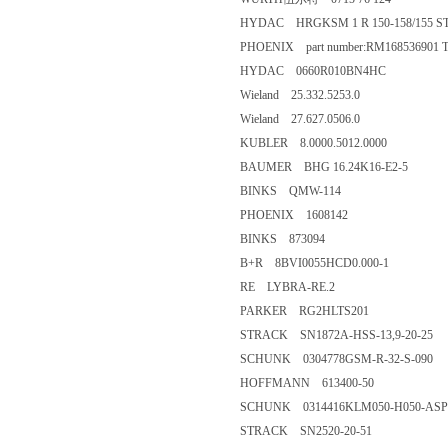
HYDAC HRGKSM 1 R 150-158/155 S
PHOENIX part number:RM168536901 T
HYDAC 0660R010BN4HC
Wieland 25.332.5253.0
Wieland 27.627.0506.0
KUBLER 8.0000.5012.0000
BAUMER BHG 16.24K16-E2-5
BINKS QMW-114
PHOENIX 1608142
BINKS 873094
B+R 8BVI0055HCD0.000-1
RE LYBRA-RE.2
PARKER RG2HLTS201
STRACK SN1872A-HSS-13,9-20-25
SCHUNK 0304778GSM-R-32-S-090
HOFFMANN 613400-50
SCHUNK 0314416KLM050-H050-ASP
STRACK SN2520-20-51