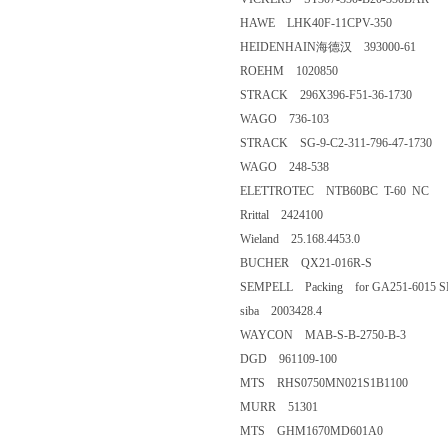
HAWE LHK40F-11CPV-350
HEIDENHAIN海德汉 393000-61
ROEHM 1020850
STRACK 296X396-F51-36-1730
WAGO 736-103
STRACK SG-9-C2-311-796-47-1730
WAGO 248-538
ELETTROTEC NTB60BC T-60 NC
Rrittal 2424100
Wieland 25.168.4453.0
BUCHER QX21-016R-S
SEMPELL Packing for GA251-6015 SN
siba 2003428.4
WAYCON MAB-S-B-2750-B-3
DGD 961109-100
MTS RHS0750MN021S1B1100
MURR 51301
MTS GHM1670MD601A0