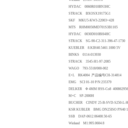
HYDAC 0060R010BN3HC
STRACK BXOSX19175G1
SKF MKU5-KW3-22003+428
MTS RHM0050MD701S3B1105
HYDAC 0030D010BH4HC
STRACK SG-90-C2-311-396-47-1730
KUEBLER 8.KIH40.5461.1000 5V
BINKS 0114-013930
STRACK 3545-H1-97-2085
WAGO 793-5518/000-002
E+L RK4004 产品编号CH-314814
EMG SCI 01-10 P/N:235379
DELKER Φ 4MM HSS-Co8 40086295
M+C SP-2000H
BUCHER CINDY 25-B-SVD-S250-L-H12
KSR KUBLER BMG DN25ISO PN40 11
SSB DAP-0612.06400.50-65
Wieland M1.995.0604.8