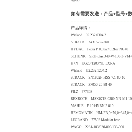
--------------------------------------
---
如有需要发送：产品+型号+数
-----------------------------------------
产品详情：
Wieland 92.232.0304.2
STRACK Z4315-32-360
HYDAC Feder P 0,3bar/ 0,2bar NG40
SCHUNK SRU-plusD40-W-180-3-VM-8
K+N KG20 T203/NL-EXRA
Wieland U2.232.1204.2
STRACK SN1862F-HSS-7,1-80-10
STRACK Z7056-25-88-40
PILZ 777303
REXROTH MSK071E-0300-NN-M1-U
MAHLE E 10145 RN 2 010
HEMOMATIK HM-FB,0=70,0=345,0=4
LEGRAND 77502 Modular base
WAGO 2231-103/026-000/133-000