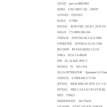
LEUZE part no:68823001
KEBA UXE-36957-241，D0470
LOVATO EXP1012
KUKA 117606
HYDAC RFM P/HC 165 B C 20 W 0.0
WAGO 771-8985/206-204
STRACK SNP2343-40,3-32,4-1000
FOERSTER 1870564 8.311.01-1500
BUCHER RVSAE3/6DSZ-112-02
WIKA ECO-1 0-4BAR
IPR EC-24-MIL-IP65.T
MAHLE PI 3411-014
ELGA OPTIMATOR Optimator 0-35 liter
STRACK E-596X596-27-1730
HYDAC RKM MM 201 BVE 15 F 1.0 /
HYDAC HRZ 1 A 9,5-9,5 PA ST M BL
MTS 370623
HEIDENHAIN 344 764-01
VICKERS ST307-350-B20-350BAR