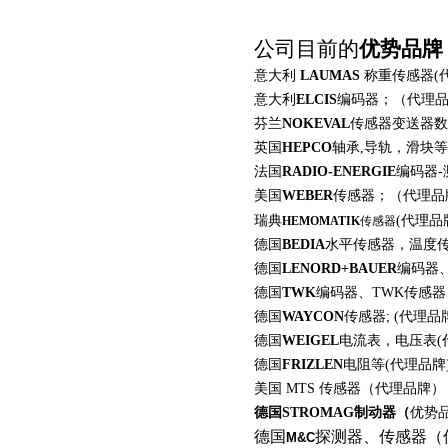
公司目前的
优势品牌
意大利
LAUMAS
称重传感器
(
意大利
ELCIS
编码器；（代理
芬兰
NOKEVAL
传感器变送器数
英国
HEPCO
轴承
,
导轨，滑块等
法国
RADIO-ENERGIE
编码器
-
美国
WEBER
传感器；（代理品
瑞典
(
代理品
HEMOMATIK
传感器
德国
BEDIA
水平传感器，温度
德国
LENORD+BAUER
编码器
德国
TWK
编码器、
TWK
传感器
德国
WAYCON
传感器
; (
代理品
德国
WEIGEL
电流表，电压表
(
德国
FRIZLEN
电阻等
(
代理品牌
美国 MTS 传感器（代理品牌）
德国STROMAG制动器（
优势
德国
探测器、传感器（
M&C