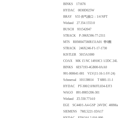
BINKS 171676
HYDAC 0030D025W
BRAY S55 供气接口：1/4 NPT
Wieland 27.354.1553.0
BUSCH 931542047
STRACK P-396X596-77-2311
MTS RHM0475MR151A01 带0圈
STRACK 246X246-F1-17-1730
KISTLER 5015A1000
COAX MK 15 NC 14910C1 1/2DC 24L
BINKS 6ES7193-4GB00-0AA0
991-000641-001 VLV(11-16-1-SV-24)
Schmersal 101138614 T 6881-11-1
HYDAC PT-300/2.0/M/FL034-E/F3
WAGO 891-8985/206-301
Wieland Z5.550.7714.0
EGE SC440/1-A4-GSP 24VDC 400Ma c
SIEMENS 7ML5221-1DA17
HYDAC EDS344-2-016-000