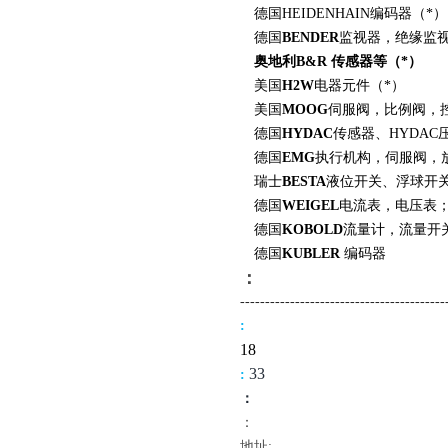
德国HEIDENHAIN编码器（*）
德国
BENDER
监视器，绝缘监视
奥地利
B
&R 传感器等（*）
美国
H2W
电器元件（*）
美国
MOOG
伺服阀，比例阀，
德国
HYDAC
传感器、
HYDAC
德国
EMG
执行机构，伺服阀，
瑞士
BESTA
液位开关、浮球开
德国
WEIGEL
电流表，电压表
德国
KOBOLD
流量计，流量开
德国
KUBLER
编码器
：
-------------------------------------
----
:
18
3
3
:
：
：
地址: