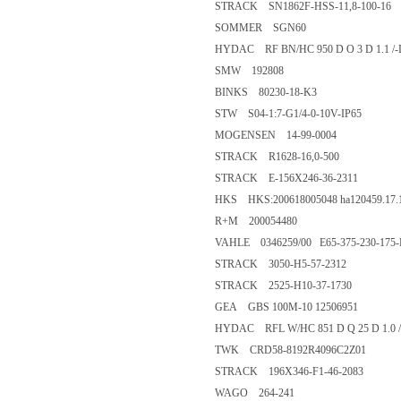
STRACK SN1862F-HSS-11,8-100-16
SOMMER SGN60
HYDAC RF BN/HC 950 D O 3 D 1.1 /-
SMW 192808
BINKS 80230-18-K3
STW S04-1:7-G1/4-0-10V-IP65
MOGENSEN 14-99-0004
STRACK R1628-16,0-500
STRACK E-156X246-36-2311
HKS HKS:200618005048 ha120459.17.
R+M 200054480
VAHLE 0346259/00 E65-375-230-175
STRACK 3050-H5-57-2312
STRACK 2525-H10-37-1730
GEA GBS 100M-10 12506951
HYDAC RFL W/HC 851 D Q 25 D 1.0 /
TWK CRD58-8192R4096C2Z01
STRACK 196X346-F1-46-2083
WAGO 264-241