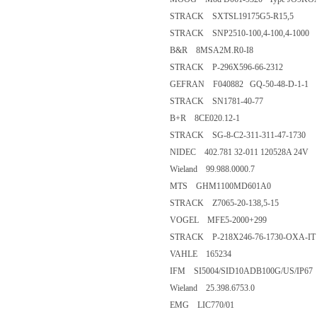
STRACK SXTSL19175G5-R15,5
STRACK SNP2510-100,4-100,4-1000
B&R 8MSA2M.R0-I8
STRACK P-296X596-66-2312
GEFRAN F040882 GQ-50-48-D-1-1
STRACK SN1781-40-77
B+R 8CE020.12-1
STRACK SG-8-C2-311-311-47-1730
NIDEC 402.781 32-011 120528A 24V
Wieland 99.988.0000.7
MTS GHM1100MD601A0
STRACK Z7065-20-138,5-15
VOGEL MFE5-2000+299
STRACK P-218X246-76-1730-OXA-IT
VAHLE 165234
IFM SI5004/SID10ADB100G/US/IP67
Wieland 25.398.6753.0
EMG LIC770/01