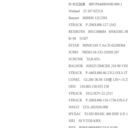
B+R贝加莱 8BVP0440HW00.000-1
Wieland 25.167.0253.0
Baumer MHRM 12G5501
STRACK P-296X496-127-2162
REXROTH R911308684 MSK030C-0
R+M 51507
ESTAR MINICOD-T Art.TI-62200304
JUMO 706581/18-333-33/020.267
SCHUNK SLH-055-
BALDOR 028325 DMCBX 210 90 VDC
STRACK P-446X496-66-2312-OXA-IT
CONEC GL200 5K/M 150度 LIN+/-0.2
ODU 310.803.150.055.150
STRACK 1012-H2V-22-2311
STRACK P-296X496-116-1730-OXA-I
WAGO 2231-202/026-000
HYDAC FLND BN/HC 400 DDF 6 D 1.2
SIEI AVY5550-KBX
MTS RHM1980MP071S1G6100