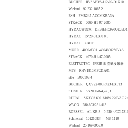
BUCHER RVSAE3/6-112-02-D1X10
Wieland 92.232.1065.2
E+H FMR245-ACCMKBA3A
STRACK 6060-H1-97-2085
HYDAC贺德克 DFBH/HC990QE05D1.X
HYDAC RV20-01.X/0 0.5
HYDAC ZBE03
MURR 4000-63011-4304800250V4A
STRACK 4070-H1-47-2085
ELETTROTEC IFE3R18 流量发讯器
MTS RHV1815MF021A01
siba 5006108.4
BUCHER QXV22-008R423-EX3T3
STRACK SN2000-8-4,2-0,3
RITTAL SK3303.600 610W 220VAC 2.
WAGO 280-803/281-413
ROESSEL AL-KB-3，0-250-4/CC17311-
Schmersal 101216834 MS-1110
Wieland 25.169.0953.0