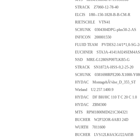
STRACK Z7060-12-78-40
ELCIS I/80--150-1828-B-B-CM-R
RIETSCHLE VTN41
SCHUNK 0304304DPG-plus50-2-AS
INFICON 200001550
FLUID TEAM PVDES2-14/1*1,0-SG-
EUCHNER STA3A-4141A024SEM4AS1
NSD MRE-G1280SP097LKB5-G
STRACK SN1872A-HSS-9,2-25-20
SCHUNK 0381698RPE200-X1000-Y080
HYDAC MontagehÃ¼lse_D_355_ST
Wieland U2.257.1400.9
HYDAC DF BH/HC 110 T C 20 C 1.0
HYDAC ZBM300
MTS RPM1800MD621C304321
BUCHER W2P32OR-6AB3 24D
WURTH 7011600
BUCHER LVS12LK6A5GJ22A05B