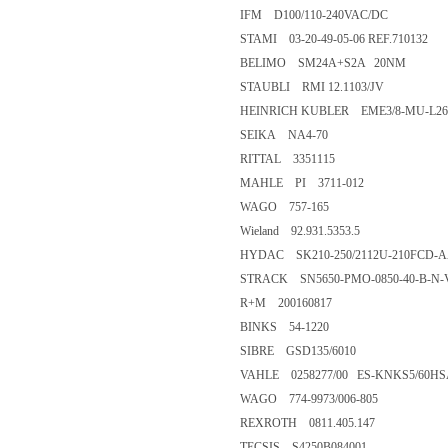
IFM D100/110-240VAC/DC
STAMI 03-20-49-05-06 REF.710132
BELIMO SM24A+S2A 20NM
STAUBLI RMI 12.1103/JV
HEINRICH KUBLER EME3/8-MU-L260
SEIKA NA4-70
RITTAL 3351115
MAHLE PI 3711-012
WAGO 757-165
Wieland 92.931.5353.5
HYDAC SK210-250/2112U-210FCD-A
STRACK SN5650-PMO-0850-40-B-N-
R+M 200160817
BINKS 54-1220
SIBRE GSD135/6010
VAHLE 0258277/00 ES-KNKS5/60HS
WAGO 774-9973/006-805
REXROTH 0811.405.147
TECSIS S4250B084001