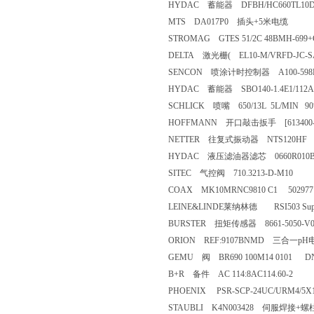
HYDAC 蓄能器 DFBH/HC660TL10D1.
MTS DA017P0 插头+5米电缆
STROMAG GTES 51/2C 48BMH-69
DELTA 激光栅( EL10-M/VRFD-JC-SA
SENCON 喷涂计时控制器 A100-598
HYDAC 蓄能器 SBO140-1.4E1/112A
SCHLICK 喷嘴 650/13L 5L/MIN 90
HOFFMANN 开口敲击扳手 [613400-3
NETTER 往复式振动器 NTS120HF
HYDAC 液压滤油器滤芯 0660R010B
SITEC 气控阀 710.3213-D-M10
COAX MK10MRNC9810 C1 5029
LEINE&LINDE莱纳林德 RSI503 Suppl
BURSTER 扭矩传感器 8661-5050-V0
ORION REF:9107BNMD 三合一pH
GEMU 阀 BR690 100M14 0101 DN
B+R 备件 AC 114:8AC114.60-2
PHOENIX PSR-SCP-24UC/URM4/5
STAUBLI K4N003428 伺服焊接+