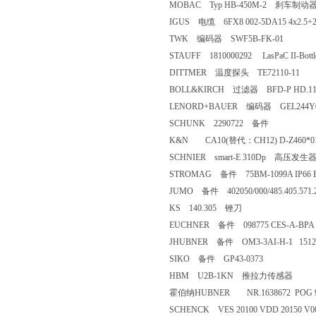
MOBAC Typ HB-450M-2 刹车制动
IGUS 电缆 6FX8 002-5DA15 4x2.5+2
TWK 编码器 SWF5B-FK-01
STAUFF 1810000292 LasPaC II-Bott
DITTMER 温度探头 TE72110-11
BOLL&KIRCH 过滤器 BFD-P HD.115
LENORD+BAUER 编码器 GEL244Y
SCHUNK 2290722 备件
K&N CA10(替代：CH12) D-Z460*0
SCHNIER smart-E 310Dp 高压发生
STROMAG 备件 75BM-1099A IP66 
JUMO 备件 402050/000/485.405.571.2
KS 140.305 锉刀
EUCHNER 备件 098775 CES-A-BPA
JHUBNER 备件 OM3-3AI-H-1 1512
SIKO 备件 GP43-0373
HBM U2B-1KN 推拉力传感器
霍伯纳HUBNER NR.1638672 POG 9 
SCHENCK VES 20100 VDD 20150 V