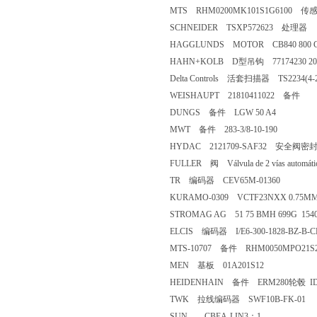
MTS RHM0200MK101S1G6100 传
SCHNEIDER TSXP572623 处理器
HAGGLUNDS MOTOR CB840 800 CA
HAHN+KOLB D型吊钩 77174230 20
Delta Controls 活套扫描器 TS2234(4-
WEISHAUPT 21810411022 备件
DUNGS 备件 LGW 50 A4
MWT 备件 283-3/8-10-190
HYDAC 2121709-SAF32 安全阀
FULLER 阀 Válvula de 2 vías automátic
TR 编码器 CEV65M-01360
KURAMO-0309 VCTF23NXX 0.75
STROMAG AG 51 75 BMH 699G 15
ELCIS 编码器 I/E6-300-1828-BZ-B-
MTS-10707 备件 RHM0050MPO21S2
MEN 基板 01A201S12
HEIDENHAIN 备件 ERM280轮毂 ID3
TWK 拉线编码器 SWF10B-FK-01
SUN CBEA-LIN3：1