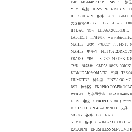
IMB MGM4BISTABIL 24V PP 液
VEM 电机 IE2-WE2R 160M 4 SLH HW
HEIDENHAIN 备件 ECN113 2048 ID
美国穆格MOOG D661-4157B P80H
HYDAC 滤芯 LH0660R005BN3HC
LABTECH 三轴磨床 www.abtechm
MAHLE 滤芯 77680374 PI 3145 PS 1
MAHLE 电器件 FILT 852126DRGVST6
FRAKO 电容 LKT28.2-440-DPK18-0
TWK 编码器 CRD58-4096R4096C2Z
ETAMIC MOVOMATIC 气阀 TPE 99
FINMOTOR 滤波器 FIN730.002.MC
BST 控制器 EKRPRO COM50 DC24V VE
WEIGEL 数字显示表 DGA100-40A10GD
IGUS 电缆 CFROBOT8.060（Profint） 
DESTACO 82L4G-203B700B 夹具
MOOG 备件 D661-6393C
GEMU 备件 C6716D77305A03HPW/
RAVARINI BRUSHLESS SERVOMOT