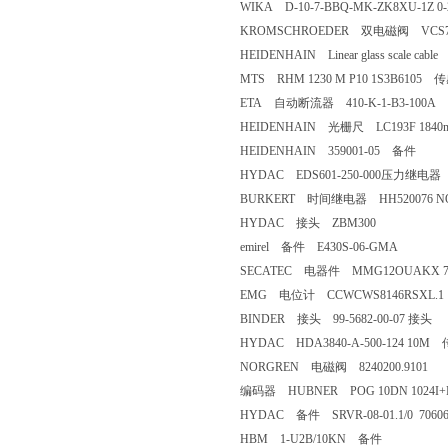
WIKA D-10-7-BBQ-MK-ZK8XU-1Z 0
KROMSCHROEDER 双电磁阀 VCS780
HEIDENHAIN Linear glass scale cable
MTS RHM 1230 M P10 1S3B6105 
ETA 自动断流器 410-K-1-B3-100A
HEIDENHAIN 光栅尺 LC193F 1840mm
HEIDENHAIN 359001-05 备件
HYDAC EDS601-250-000压力继
BURKERT 时间继电器 HH520076 NO:
HYDAC 接头 ZBM300
emirel 备件 E430S-06-GMA
SECATEC 电器件 MMG12OUAKX 7
EMG 电位计 CCWCWS8146RSXL.1
BINDER 接头 99-5682-00-07 接头
HYDAC HDA3840-A-500-124 10M
NORGREN 电磁阀 8240200.9101
编码器 HUBNER POG 10DN 1024I+FS
HYDAC 备件 SRVR-08-01.1/0 70606
HBM 1-U2B/10KN 备件