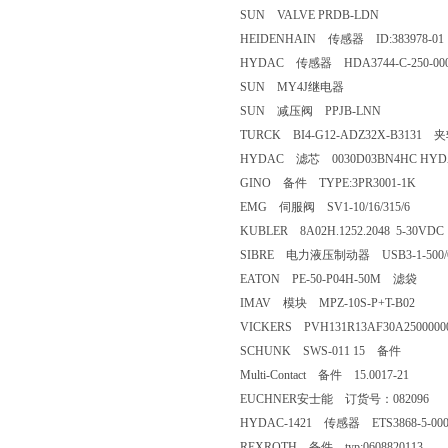
SUN VALVE PRDB-LDN
HEIDENHAIN 传感器 ID:383978-01
HYDAC 传感器 HDA3744-C-250-00
SUN MY4J继电器
SUN 减压阀 PPJB-LNN
TURCK BI4-G12-ADZ32X-B3131
HYDAC 滤芯 0030D03BN4HC HYD
GINO 备件 TYPE:3PR3001-1K
EMG 伺服阀 SV1-10/16/315/6
KUBLER 8A02H.1252.2048 5-30V
SIBRE 电力液压制动器 USB3-1-500/
EATON PE-50-P04H-50M 滤袋
IMAV 模块 MPZ-10S-P+T-B02
VICKERS PVH131R13AF30A25000
SCHUNK SWS-011 15 备件
Multi-Contact 备件 15.0017-21
EUCHNER安士能 订货号：082096
HYDAC-1421 传感器 ETS3868-5-000-
REXROTH 备件 typ:0608820113