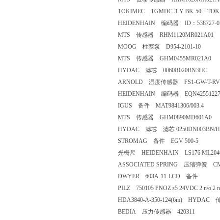
TOKIMEC TGMDC-3-Y-BK-50 TOK
HEIDENHAIN 编码器 ID：538727-0
MTS 传感器 RHM1120MR021A01
MOOG 柱塞泵 D954-2101-10
MTS 传感器 GHM0455MR021A0
HYDAC 滤芯 0060R020BN3HC
ARNOLD 湿度传感器 FS1-GW-T-RV
HEIDENHAIN 编码器 EQN42551227
IGUS 备件 MAT9841306/003.4
MTS 传感器 GHM0890MD601A0
HYDAC 滤芯 滤芯 0250DN003BN/H
STROMAG 备件 EGV 500-5
光栅尺 HEIDENHAIN LS176 ML2040 ID
ASSOCIATED SPRING 压缩弹簧 C
DWYER 603A-11-LCD 备件
PILZ 750105 PNOZ s5 24VDC 2 n/o 2 n/
HDA3840-A-350-124(6m) HYDAC
BEDIA 压力传感器 420311