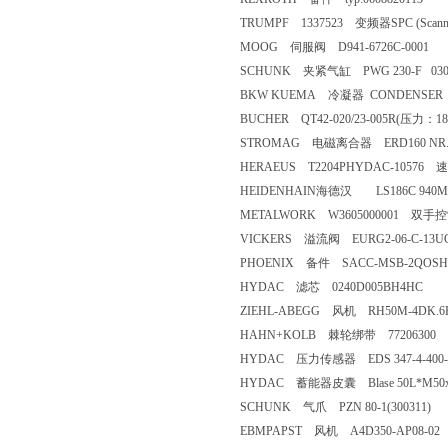
TRUMPF 1337523 变频器SPC (Scanner 
MOOG 伺服阀 D941-6726C-0001
SCHUNK 夹紧气缸 PWG 230-F 030
BKW KUEMA 冷凝器 CONDENSER K37
BUCHER QT42-020/23-005R(压力：18
STROMAG 电磁离合器 ERD160 NR.52
HERAEUS T2204PHYDAC-1057
HEIDENHAIN海德汉 LS186C 940MMI
METALWORK W3605000001 双手
VICKERS 溢流阀 EURG2-06-C-13U
PHOENIX 备件 SACC-MSB-2QOSH P
HYDAC 滤芯 0240D005BH4HC
ZIEHL-ABEGG 风机 RH50M-4DK.6F.
HAHN+KOLB 棘轮绑带 77206300
HYDAC 压力传感器 EDS 347-4-400-
HYDAC 蓄能器皮囊 Blase 50L*M50x1.5
SCHUNK 气爪 PZN 80-1(300311)
EBMPAPST 风机 A4D350-AP08-02