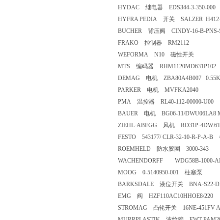
HYDAC 继电器 EDS344-3-350-000
HYFRA PEDIA 开关 SALZER H412-4
BUCHER 背压阀 CINDY-16-B-PNS-S15
FRAKO 控制器 RM2112
WEFORMA N10 磁性开关
MTS 编码器 RHM1120MD631P102
DEMAG 电机 ZBA80A4B007 0.55
PARKER 电机 MVFKA2040
PMA 温控器 RL40-112-00000-U00
BAUER 电机 BG06-11/DWU06LA8 M25
ZIEHL-ABEGG 风机 RD31P-4DW.6T.1L
FESTO 543177/ CLR-32-10-R-P-A-
ROEMHELD 防水胶圈 3000-343
WACHENDORFF WDG58B-1000-AB-
MOOG 0-5140950-001 柱塞泵
BARKSDALE 液位开关 BNA-S22-DN20-
EMG 阀 HZF110AC10HHOE8/220
STROMAG 凸轮开关 16NE-451FV AUF
MURRPLASTIK 波纹管 EWT-PAM20/P