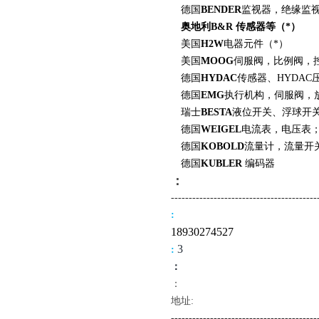
德国
BENDER
监视器，绝缘监视
奥地利
B
&R 传感器等（*）
美国
H2W
电器元件（*）
美国
MOOG
伺服阀，比例阀，
德国
HYDAC
传感器、
HYDAC
德国
EMG
执行机构，伺服阀，
瑞士
BESTA
液位开关、浮球开
德国
WEIGEL
电流表，电压表
德国
KOBOLD
流量计，流量开
德国
KUBLER
编码器
：
-------------------------------------
----
:
18
930274527
3
:
：
：
地址:
--------------------------------------
---