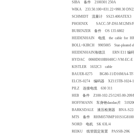
SIBA 备件 2100301 250A
WIKA 233.50.100+831.22+990.
SCHMIDT 流量计 SS23.400ATEX3
PHOENIX SACC-5P-DSI-M12MS/F
BUBENZER 备件 OS 135.6802
HEIDENHAIN 电缆 the cable for HR
BOLL+KIRCH 9905005 Star-pleated ele
HEIDENHAIN海德汉 ERN E11 编
HYDAC 0060D010BH4HC/-VM-EC
KISTLER 1632C3 cable
BAUER-0275 BG80-11/D16MA4-TF-
ELCIS-0274 编码器 XZ115TB-1024-1
PILZ 连接电缆 630 311
HEB 备件 Z100-102-25/12/65.00-209/
HOFFMANN 车身锉daodao片 519200
BARKSDALE 液压检测器 BNA-S22-DN2
MTS 备件 RHM0570MP101S1G8100
NORD 电机 SK 63L/4
REIKU 线管固定装置 PASSB-29K