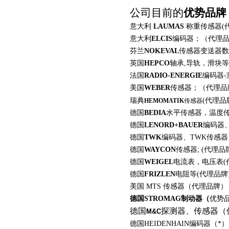
公司目前的
优势品牌
意大利
LAUMAS
称重传感器
(
意大利
ELCIS
编码器；（代理
芬兰
NOKEVAL
传感器变送器数
英国
HEPCO
轴承
,
导轨，滑块等
法国
RADIO-ENERGIE
编码器
-
美国
WEBER
传感器；（代理品
瑞典
(
代理品
HEMOMATIK
传感器
德国
BEDIA
水平传感器，温度
德国
LENORD+BAUER
编码器
德国
TWK
编码器、
TWK
传感器
德国
WAYCON
传感器
; (
代理品
德国
WEIGEL
电流表，电压表
(
德国
FRIZLEN
电阻等
(
代理品牌
美国 MTS 传感器（代理品牌）
德国STROMAG制动器（
优势
德国
探测器、传感器（
M&C
德国HEIDENHAIN编码器（*）