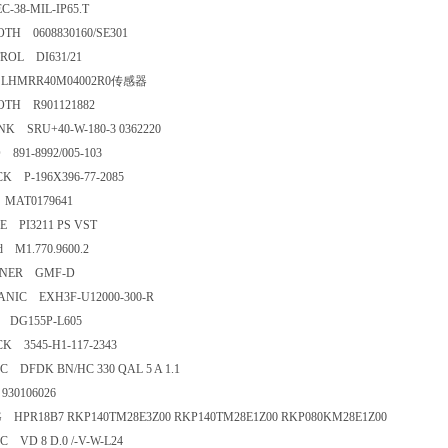
C-38-MIL-IP65.T
TH 0608830160/SE301
ROL DI631/21
LHMRR40M04002R0传感器
OTH R901121882
K SRU+40-W-180-3 0362220
891-8992/005-103
K P-196X396-77-2085
 MAT0179641
 PI3211 PS VST
d M1.770.9600.2
NER GMF-D
NIC EXH3F-U12000-300-R
 DG155P-L605
K 3545-H1-117-2343
 DFDK BN/HC 330 QAL 5 A 1.1
30106026
HPR18B7 RKP140TM28E3Z00 RKP140TM28E1Z00 RKP080KM28E1Z00
 VD 8 D.0 /-V-W-L24