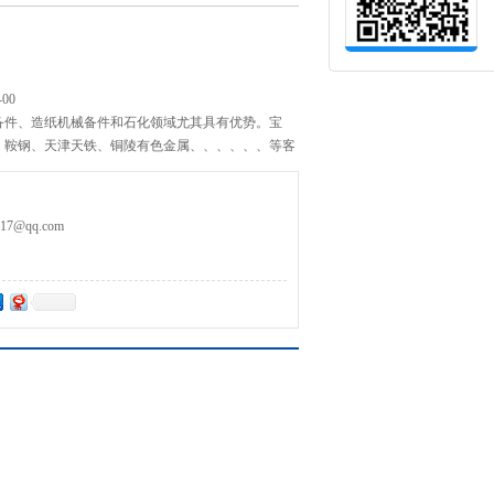
00
备件、造纸机械备件和石化领域尤其具有优势。宝
、鞍钢、天津天铁、铜陵有色金属、、、、、、等客
优质的服务赢得了他们*。
7@qq.com