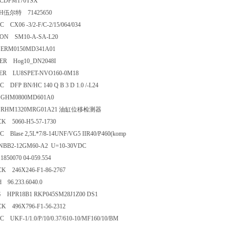
CDFM170TSX
H伍尔特 71425650
 CX06 -3/2-F/C-2/15/064/034
ON SM10-A-SA-L20
ERM0150MD341A01
ER Hog10_DN2048I
ER LU8SPET-NVO160-0M18
 DFP BN/HC 140 Q B 3 D 1.0 /-L24
GHM0800MD601A0
RHM1320MRG01A21 油缸位移检测器
K 5060-H5-57-1730
 Blase 2,5L*7/8-14UNF/VG5 IIR40/P460(komp
BB2-12GM60-A2 U=10-30VDC
850070 04-059.554
K 246X246-F1-86-2767
d 96.233.6040.0
HPR18B1 RKP045SM28J1Z00 DS1
K 496X796-F1-56-2312
 UKF-1/1.0/P/10/0.37/610-10/MF160/10/BM