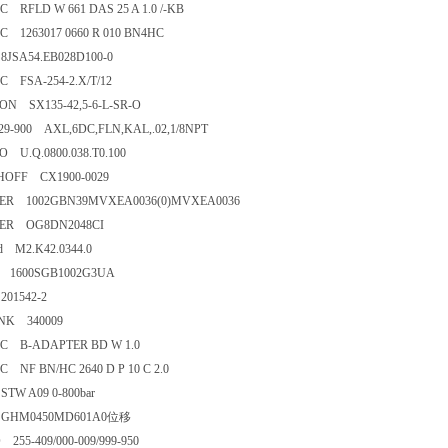
 RFLD W 661 DAS 25 A 1.0 /-KB
 1263017 0660 R 010 BN4HC
JSA54.EB028D100-0
 FSA-254-2.X/T/12
N SX135-42,5-6-L-SR-O
329-900 AXL,6DC,FLN,KAL,.02,1/8NPT
 U.Q.0800.038.T0.100
HOFF CX1900-0029
ER 1002GBN39MVXEA0036(0)MVXEA0036
ER OG8DN2048CI
nd M2.K42.0344.0
 1600SGB1002G3UA
01542-2
NK 340009
C B-ADAPTER BD W 1.0
 NF BN/HC 2640 D P 10 C 2.0
TW A09 0-800bar
GHM0450MD601A0位移
255-409/000-009/999-950