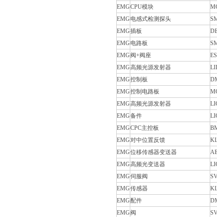
EMG
CPU模块
MC
EMG
电感式检测探头
SM
EMG
插板
DE
EMG
电路板
SM
EMG
阀+阀座
ES
EMG
高频光源发射器
LI
EMG
控制板
D
EMG
控制电路板
MC
EMG
高频光源发射器
LI
EMG
备件
LI
EMG
CPC主控板
BM
EMG
对中位置反馈
K
EMG
位移传感器变送器
AE
EMG
高频光变送器
LI
EMG
伺服阀
SV
EMG
传感器
KL
EMG
配件
D
EMG
阀
SV