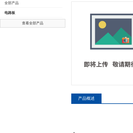
全部产品
电路板
查看全部产品
公司名称
产品概述