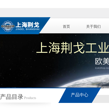
首页
关于我们
产品中心
产品目录
Products