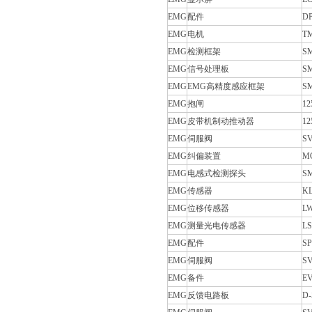
EMG
配件
DP
EMG
电机
TM
EMG
检测框架
SM
EMG
信号处理板
SM
EMG
EMG高精度感应框架
SM
EMG
抱闸
12
EMG
皮带机制动推动器
12
EMG
伺服阀
SV
EMG
纠偏装置
MC
EMG
电感式检测探头
SM
EMG
传感器
KL
EMG
位移传感器
L
EMG
测量光电传感器
LS
EMG
配件
SP
EMG
伺服阀
SV
EMG
备件
EV
EMG
反馈电路板
D-