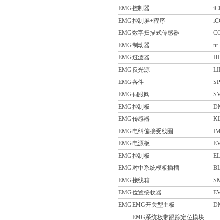
EMG
控制器
iC
EMG
控制屏+程序
iC
EMG
数字扫描式传感器
CC
EMG
制动器
nr
EMG
过滤器
HF
EMG
反光源
L
EMG
备件
SP
EMG
伺服阀
SV
EMG
控制板
D
EMG
传感器
KL
EMG
电纠偏接受线圈
IM
EMG
电源板
EV
EMG
控制板
EL
EMG
对中系统模板插槽
BL
EMG
接线箱
SM
EMG
位置接收器
EV
EMG
EMG开关型主板
D
EMG系统板带跟踪定位模块