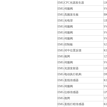
EMG
CPC光源发生器
LI
EMG
伺服阀
SV
EMG
高频发生板
BK
EMG
光电管
LI
EMG
伺服阀
SV
EMG
伺服阀
SV
EMG
伺服阀
SV
EMG
控制板
S2
EMG
对中位置反馈
K
EMG
抱闸
12
EMG
伺服阀
SV
EMG
光源发射器
LI
EMG
电动执行机构
DM
EMG
直线传感器
KL
EMG
伺服阀
SV
EMG
位移传感器
LP
EMG
抱闸
12
EMG
直线行程传感器
KL