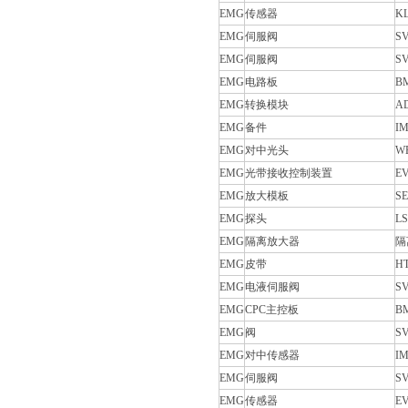
EMG
传感器
K
EMG
伺服阀
SV
EMG
伺服阀
SV
EMG
电路板
BM
EMG
转换模块
AD
EMG
备件
I
EMG
对中光头
WE
EMG
光带接收控制装置
EV
EMG
放大模板
SE
EMG
探头
LS
EMG
隔离放大器
隔
EMG
皮带
H
EMG
电液伺服阀
SV
EMG
CPC主控板
BM
EMG
阀
SV
EMG
对中传感器
IM
EMG
伺服阀
SV
EMG
传感器
EV