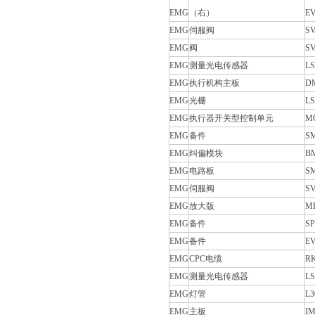
EMG
（右）
EV
EMG
伺服阀
SV
EMG
阀
SV
EMG
测量光电传感器
LS
EMG
执行机构主板
D
EMG
光栅
LS
EMG
执行器开关型控制单元
MC
EMG
备件
SM
EMG
纠偏模块
BM
EMG
电路板
SM
EMG
伺服阀
S
EMG
放大版
MP
EMG
备件
SP
EMG
备件
EV
EMG
CPC电缆
R
EMG
测量光电传感器
LS
EMG
灯管
L3
EMG
主板
I