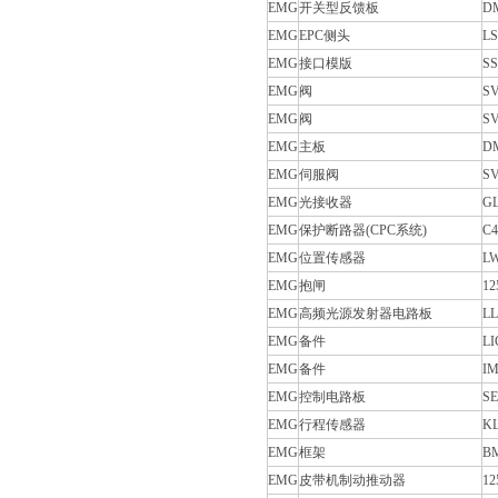
EMG
开关型反馈板
D
EMG
EPC侧头
LS
EMG
接口模版
SS
EMG
阀
SV
EMG
阀
SV
EMG
主板
D
EMG
伺服阀
SV
EMG
光接收器
GL
EMG
保护断路器(CPC系统)
C4
EMG
位置传感器
L
EMG
抱闸
12
EMG
高频光源发射器电路板
LL
EMG
备件
LI
EMG
备件
IM
EMG
控制电路板
SE
EMG
行程传感器
KL
EMG
框架
BM
EMG
皮带机制动推动器
12