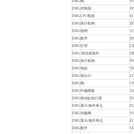
EMG
阀
SV
EMG
控制器
SP
EMG
CPC电缆
EL
EMG
执行机构
DI
EMG
抱闸
12
EMG
配件
DP
EMG
灯管
LI
EMG
.制动器推杆
EB
EMG
执行机构
DM
EMG
电机
TM
EMG
电位计
C
EMG
阀
C
EMG
纠偏模板
AD
EMG
电动缸执行器
ES
EMG
显示/操作单元
EC
EMG
伺服阀
SV
EMG
显示/操作单元
EC
EMG
配件
SE