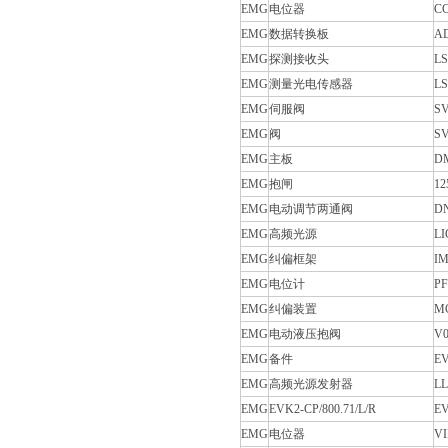
EMG
电位器
C
EMG
数据转换板
AD
EMG
探测接收头
LS
EMG
测量光电传感器
LS
EMG
伺服阀
SV
EMG
阀
SV
EMG
主板
D
EMG
抱闸
12
EMG
电动调节两通阀
D
EMG
高频光源
LI
EMG
纠偏框架
IM
EMG
电位计
P
EMG
纠偏装置
MC
EMG
电动液压抱阀
V0
EMG
备件
EV
EMG
高频光源发射器
LL
EMG
EVK2-CP/800.71/L/R
EV
EMG
电位器
VI