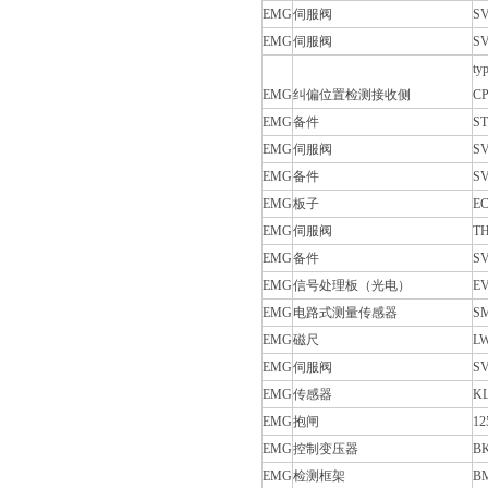
EMG
伺服阀
SV
EMG
伺服阀
SV
ty
EMG
纠偏位置检测接收侧
CP
EMG
备件
ST
EMG
伺服阀
SV
EMG
备件
SV
EMG
板子
EC
EMG
伺服阀
TH
EMG
备件
SV
EMG
信号处理板（光电）
EV
EMG
电路式测量传感器
SM
EMG
磁尺
L
EMG
伺服阀
SV
EMG
传感器
KL
EMG
抱闸
12
EMG
控制变压器
BK
EMG
检测框架
BM