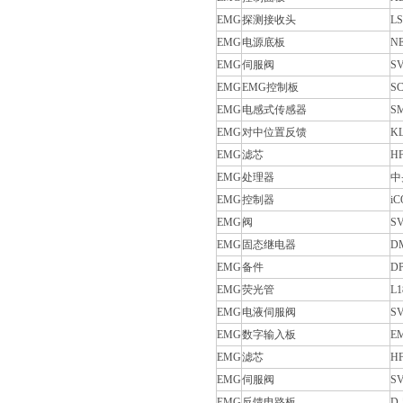
EMG
探测接收头
LS
EMG
电源底板
NE
EMG
伺服阀
SV
EMG
EMG控制板
SC
EMG
电感式传感器
SM
EMG
对中位置反馈
K
EMG
滤芯
HF
EMG
处理器
中
EMG
控制器
iC
EMG
阀
SV
EMG
固态继电器
D
EMG
备件
DP
EMG
荧光管
L1
EMG
电液伺服阀
SV
EMG
数字输入板
EM
EMG
滤芯
HF
EMG
伺服阀
SV
EMG
反馈电路板
D-