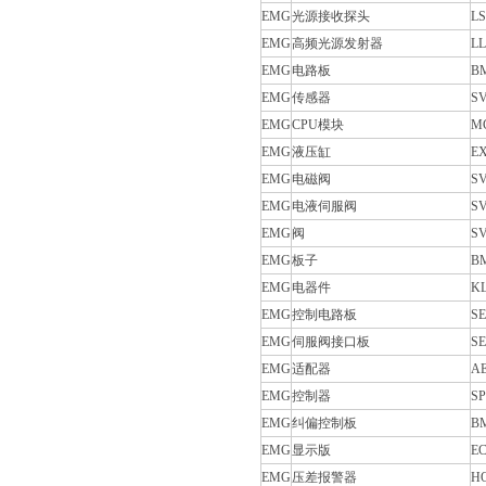
EMG
光源接收探头
LS
EMG
高频光源发射器
LL
EMG
电路板
BM
EMG
传感器
SV
EMG
CPU模块
MC
EMG
液压缸
EX
EMG
电磁阀
SV
EMG
电液伺服阀
SV
EMG
阀
SV
EMG
板子
BM
EMG
电器件
KL
EMG
控制电路板
SE
EMG
伺服阀接口板
SE
EMG
适配器
AE
EMG
控制器
SP
EMG
纠偏控制板
BM
EMG
显示版
EC
EMG
压差报警器
HO