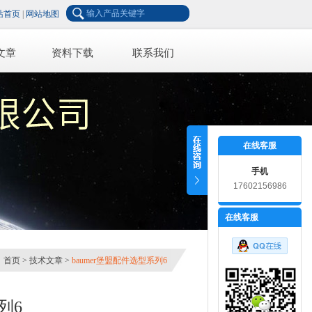
站首页
|
网站地图
文章
资料下载
联系我们
在线客服
手机
17602156986
在线客服
：
首页
>
技术文章
>
baumer堡盟配件选型系列6
列6