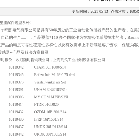
更新时间：2021-05-13 点击次数：1605
mer堡盟配件选型系列6
mer(堡盟)电气有限公司是具有50年历史的工业自动化传感器产品的生产者，
自己的生产工厂，产品覆盖*110 多个国家作为在精密传感器技术的者，Bau
在产品的精度可靠性稳定性多样性以及有效需求上不断满足客户要求，保证为客
传感器
--产品及解决方案目录
即时报价，欢迎随时咨询我公司，上海荆戈工业控制设备有限公司
10119342
CFAM 30P1600/S14
10119345
Bef.zu Init. M 6* 0.75 d=4
10119373
Verstellwinkel als Set
10119391
UNAM 30U9103/S14
10119393
MY COM M75P/S35L
10119414
FTDR 010D020
10119432
OZDM 16P1901/S14
10119436
IFRP 16P1501/S14
10119437
UNDK 30U9113/S14
10119442
URDK 30P1803/S14