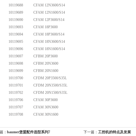
10119688
CFAM 12N3600/S14
10119689
CFAM 12N1600/S14
10119690
CFAM 12P3600/S14
10119693
CFAM 18P3600
10119694
CFAM 18P3600/S14
10119695
CFAM 18N3600/S14
10119696
CFAM 18N1600/S14
10119697
CFBM 20P3600
10119698
CFBM 20N3600
10119699
CFBM 20N1600
10119700
CFDM 20P3500/S35L
10119701
CFDM 20N3500/S35L
10119702
CFDM 20N1500/S35L
10119706
CFAM 30P3600
10119707
CFAM 30N3600
10119708
CFAM 30N1600
篇：
baumer堡盟配件选型系列7
下一篇：
工控机的特点及发展